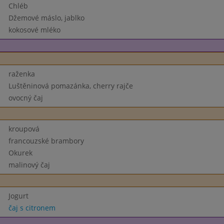
Chléb
Džemové máslo, jablko
kokosové mléko
raženka
Luštěninová pomazánka, cherry rajče
ovocný čaj
kroupová
francouzské brambory
Okurek
malinový čaj
Jogurt
čaj s citronem