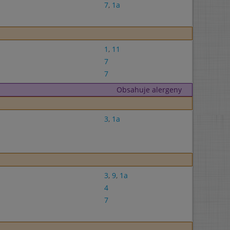
7
,
1a
1
,
11
7
7
Obsahuje alergeny
3
,
1a
3
,
9
,
1a
4
7