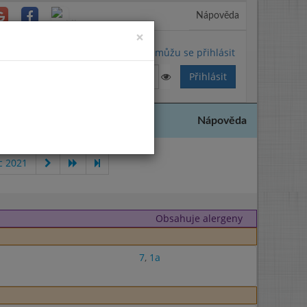
Nápověda
Close
×
Nemůžu se přihlásit
Nápověda
c 2021
Obsahuje alergeny
7
,
1a