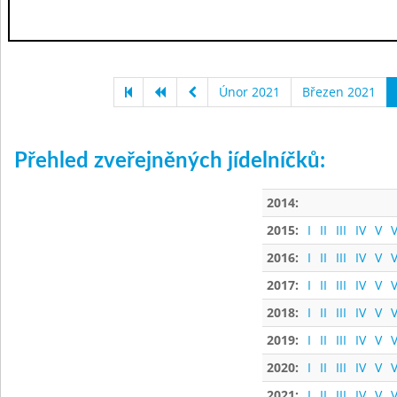
Únor 2021
Březen 2021
Přehled zveřejněných jídelníčků:
2014:
2015:
I
II
III
IV
V
V
2016:
I
II
III
IV
V
V
2017:
I
II
III
IV
V
V
2018:
I
II
III
IV
V
V
2019:
I
II
III
IV
V
V
2020:
I
II
III
IV
V
V
2021:
I
II
III
IV
V
V