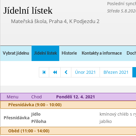
Poslední sync
Jídelní lístek
Středa 5.8.202
Mateřská škola, Praha 4, K Podjezdu 2
Vybrat jídelnu
Jídelní lístek
Historie
Kontakty a informace
Doch
Únor 2021
Březen 2021
Menu
Chod
Pondělí 12. 4. 2021
Přesnídávka (9:00 - 10:00)
Jídlo
kmínový chléb s r
Přesnídávka
Příloha
jablko
Oběd (11:00 - 14:00)