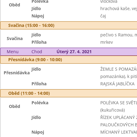
Polévka
vločková
Oběd
Jídlo
hrachová kaše, vej
Nápoj
čaj
Svačina (15:00 - 16:00)
Jídlo
pečivo s Ramou, 
Svačina
Příloha
mrkev
Menu
Chod
Úterý 27. 4. 2021
Přesnídávka (9:00 - 10:00)
Jídlo
ŽEMLE S POMAZÁN
Přesnídávka
pomazánka), k pi
Příloha
RAJSKÁ JABLÍČKA
Oběd (11:00 - 14:00)
Polévka
POLÉVKA SE SVĚT
Oběd
(kukuřicová)
Jídlo
ŘÍZEK UPLÁCANÝ
PALOUČKOVÝCH B
Nápoj
MÍCHANÝ LEKTVA