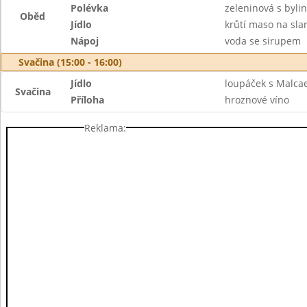
Polévka
zeleninová s byl
Oběd
Jídlo
krůtí maso na sla
Nápoj
voda se sirupem
Svačina (15:00 - 16:00)
Jídlo
loupáček s Malc
Svačina
Příloha
hroznové víno
Reklama: