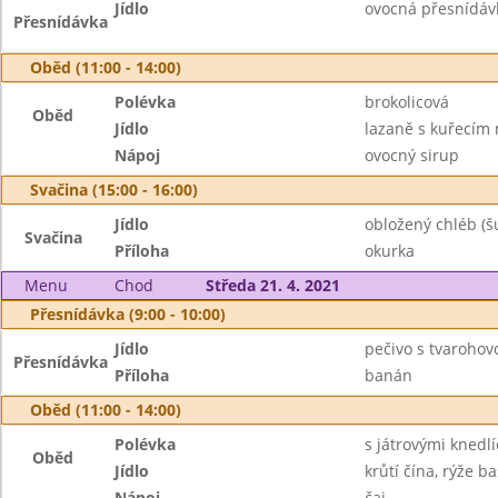
Jídlo
ovocná přesnídávk
Přesnídávka
Oběd (11:00 - 14:00)
Polévka
brokolicová
Oběd
Jídlo
lazaně s kuřecím
Nápoj
ovocný sirup
Svačina (15:00 - 16:00)
Jídlo
obložený chléb (š
Svačina
Příloha
okurka
Menu
Chod
Středa 21. 4. 2021
Přesnídávka (9:00 - 10:00)
Jídlo
pečivo s tvaroho
Přesnídávka
Příloha
banán
Oběd (11:00 - 14:00)
Polévka
s játrovými knedlí
Oběd
Jídlo
krůtí čína, rýže b
Nápoj
čaj