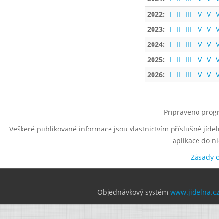
2022:
I
II
III
IV
V
V
2023:
I
II
III
IV
V
V
2024:
I
II
III
IV
V
V
2025:
I
II
III
IV
V
V
2026:
I
II
III
IV
V
V
Připraveno progr
Veškeré publikované informace jsou vlastnictvím příslušné jídel
aplikace do n
Zásady 
Objednávkový systém
www.jidelna.c