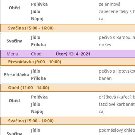
Polévka
zeleninová
Oběd
Jídlo
zapečené fleky s 
Nápoj
čaj
Svačina (15:00 - 16:00)
Jídlo
pečivo s Ramou, 
Svačina
Příloha
mrkev
Menu
Chod
Úterý 13. 4. 2021
Přesnídávka (9:00 - 10:00)
Jídlo
pečivo s liptovs
Přesnídávka
Příloha
banán
Oběd (11:00 - 14:00)
Polévka
dršťková (kuřecí, b
Oběd
Jídlo
fazolové karbanát
Nápoj
čaj
Svačina (15:00 - 16:00)
Jídlo
podmáslový chléb 
Svačina