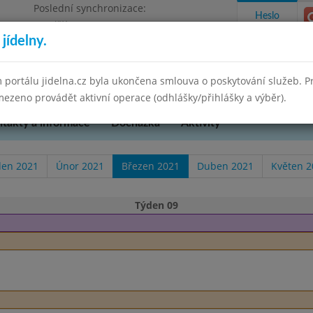
Poslední synchronizace:
Heslo
Pondělí 30.6.2025 15:21
jídelny.
kres Brno-venkov, příspěvková organizace
 portálu jidelna.cz byla ukončena smlouva o poskytování služeb. 
ezeno provádět aktivní operace (odhlášky/přihlášky a výběr).
takty a informace
Docházka
Aktivity
den 2021
Únor 2021
Březen 2021
Duben 2021
Květen 2
Týden 09