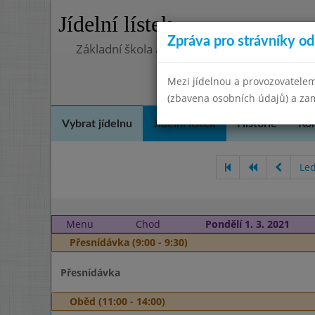
Jídelní lístek
Zpráva pro strávníky od 
Základní škola a Mateřská škola Telnice, o
Mezi jídelnou a provozovatelem
(zbavena osobních údajů) a zam
Vybrat jídelnu
Jídelní lístek
Historie
Kon
Le
Menu
Chod
Pondělí 1. 3. 2021
Přesnídávka (9:00 - 9:30)
Přesnídávka
Oběd (11:00 - 14:00)