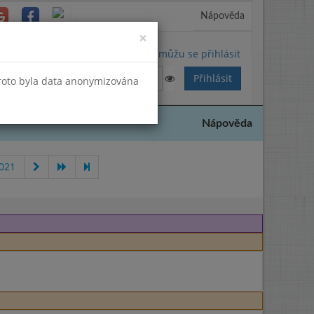
Nápověda
Close
×
Nemůžu se přihlásit
Proto byla data anonymizována
Nápověda
021