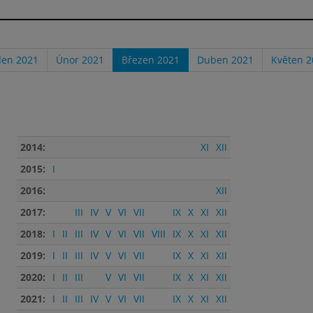
den 2021
Únor 2021
Březen 2021
Duben 2021
Květen 2
2014:
XI
XII
2015:
I
2016:
XII
2017:
III
IV
V
VI
VII
IX
X
XI
XII
2018:
I
II
III
IV
V
VI
VII
VIII
IX
X
XI
XII
2019:
I
II
III
IV
V
VI
VII
IX
X
XI
XII
2020:
I
II
III
V
VI
VII
IX
X
XI
XII
2021:
I
II
III
IV
V
VI
VII
IX
X
XI
XII