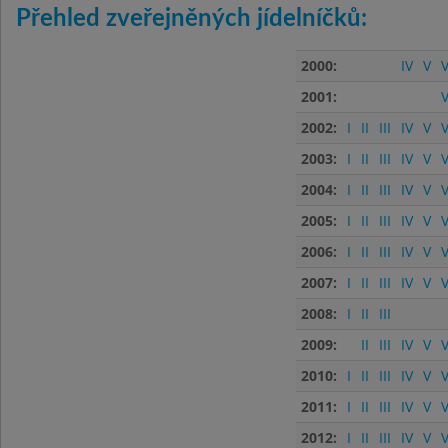
Přehled zveřejněných jídelníčků:
2000:
IV
V
V
2001:
V
2002:
I
II
III
IV
V
V
2003:
I
II
III
IV
V
V
2004:
I
II
III
IV
V
V
2005:
I
II
III
IV
V
V
2006:
I
II
III
IV
V
V
2007:
I
II
III
IV
V
V
2008:
I
II
III
2009:
II
III
IV
V
V
2010:
I
II
III
IV
V
V
2011:
I
II
III
IV
V
V
2012:
I
II
III
IV
V
V