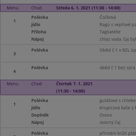
Menu
Chod
Středa 6. 1. 2021 (11:30 - 14:00)
Polévka
Čočková
1
jídlo
Ragú s vepřové p
Příloha
Tagliatelle
Nápoj
chlaz.voda, čaj by
Polévka
Oběd č.1 v BZL ú
3
Polévka
oběd č 1 bez sýra
4
Menu
Chod
Čtvrtek 7. 1. 2021
(11:30 - 14:00)
Polévka
gulášová s chleb
1
jídlo
Krupicová kaše s 
Doplněk
Ovoce
Nápoj
ovocný čaj
Polévka
přírodní krůtí plá