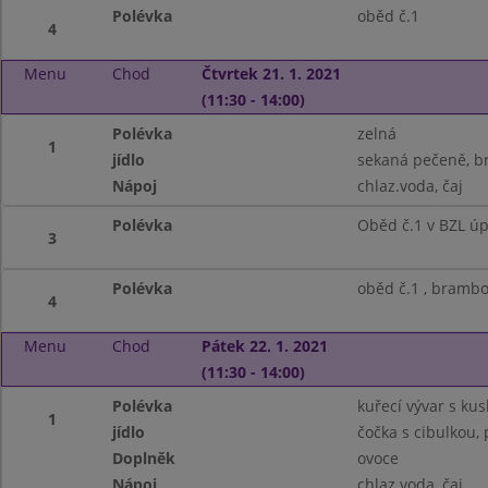
Polévka
oběd č.1
4
Menu
Chod
Čtvrtek 21. 1. 2021
(11:30 - 14:00)
Polévka
zelná
1
jídlo
sekaná pečeně, b
Nápoj
chlaz.voda, čaj
Polévka
Oběd č.1 v BZL ú
3
Polévka
oběd č.1 , bramb
4
Menu
Chod
Pátek 22. 1. 2021
(11:30 - 14:00)
Polévka
kuřecí vývar s ku
1
jídlo
čočka s cibulkou, 
Doplněk
ovoce
Nápoj
chlaz.voda, čaj