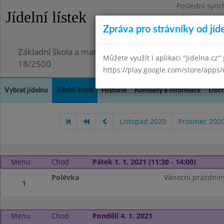
Poslední sync
Jídelní lístek
Středa 29.7.20
Zpráva pro strávníky od jíd
Omezení obje
Základní škola a mateřská škola Chmelnice, Praha 3,
Můžete využít i aplikaci "Jidelna.cz"
18/2500
https://play.google.com/store/apps/
Vybrat jídelnu
Jídelní lístek
Historie
Kontakty a informace
Doch
Listopad 2020
Prosinec 202
Menu
Chod
Pátek 1. 1. 2021 (11:30 - 14:00)
Polévka
Vánocní prázdnin
1
Menu
Chod
Pondělí 4. 1. 2021