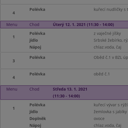
Polévka
kuřecí nudličky s
4
Menu
Chod
Úterý 12. 1. 2021 (11:30 - 14:00)
Polévka
z vaječné jíšky
1
jídlo
Srbské žebírko, rý
Nápoj
chlaz.voda, čaj
Polévka
Oběd č.1 v BZL ú
3
Polévka
oběd č.1
4
Menu
Chod
Středa 13. 1. 2021
(11:30 - 14:00)
Polévka
kuřecí vývar s rýží
1
jídlo
žemlovka s jablky
Doplněk
ovoce
Nápoj
chlaz.voda, čaj