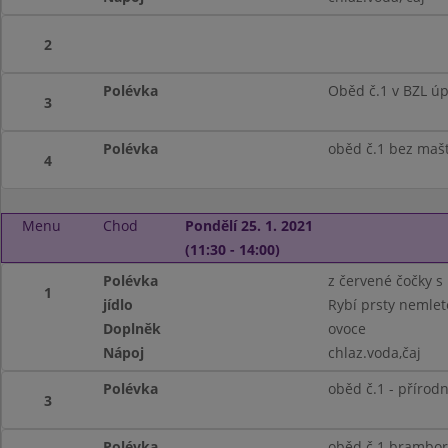
2
Polévka
Oběd č.1 v BZL úp
3
Polévka
oběd č.1 bez maš
4
Menu
Chod
Pondělí 25. 1. 2021
(11:30 - 14:00)
Polévka
z červené čočky s
1
jídlo
Rybí prsty nemlet
Doplněk
ovoce
Nápoj
chlaz.voda,čaj
Polévka
oběd č.1 - přírodní
3
Polévka
oběd č.1 brambor