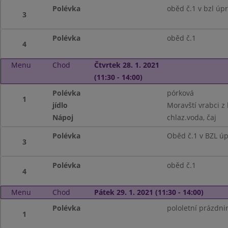
Polévka
oběd č.1 v bzl úp
3
Polévka
oběd č.1
4
Menu
Chod
Čtvrtek 28. 1. 2021
(11:30 - 14:00)
Polévka
pórková
1
jídlo
Moravští vrabci z 
Nápoj
chlaz.voda, čaj
Polévka
Oběd č.1 v BZL ú
3
Polévka
oběd č.1
4
Menu
Chod
Pátek 29. 1. 2021 (11:30 - 14:00)
Polévka
pololetní prázdnin
1