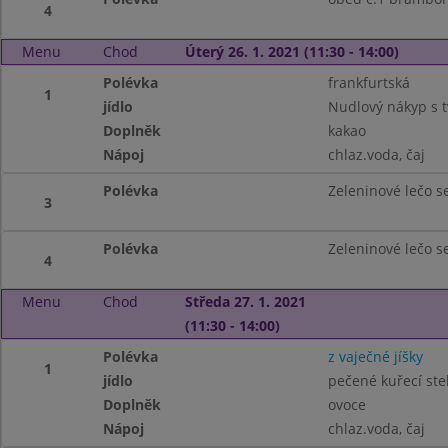
4
Menu
Chod
Úterý 26. 1. 2021 (11:30 - 14:00)
Polévka
frankfurtská
1
jídlo
Nudlový nákyp s 
Doplněk
kakao
Nápoj
chlaz.voda, čaj
Polévka
Zeleninové lečo s
3
Polévka
Zeleninové lečo s
4
Menu
Chod
Středa 27. 1. 2021
(11:30 - 14:00)
Polévka
z vaječné jíšky
1
jídlo
pečené kuřecí ste
Doplněk
ovoce
Nápoj
chlaz.voda, čaj