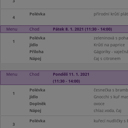
3
Polévka
přírodní krůtí plá
4
Menu
Chod
Pátek 8. 1. 2021 (11:30 - 14:00)
Polévka
zeleninová s po
1
jídlo
Krůtí na paprice
Příloha
Gágoríky - vaječná
Nápoj
čaj s citronem
Menu
Chod
Pondělí 11. 1. 2021
(11:30 - 14:00)
Polévka
česnečka s bram
1
jídlo
Gnocchi s kuř m
Doplněk
ovoce
Nápoj
chlaz.voda, čaj
Polévka
kuřecí nudličky s
3