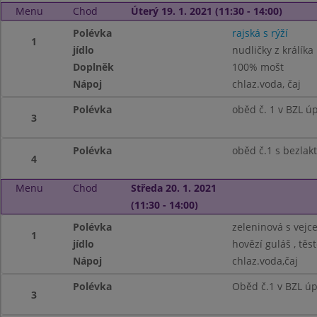
Menu
Chod
Úterý 19. 1. 2021 (11:30 - 14:00)
Polévka
rajská s rýží
1
jídlo
nudličky z králíka
Doplněk
100% mošt
Nápoj
chlaz.voda, čaj
Polévka
oběd č. 1 v BZL ú
3
Polévka
oběd č.1 s bezlak
4
Menu
Chod
Středa 20. 1. 2021
(11:30 - 14:00)
Polévka
zeleninová s vejc
1
jídlo
hovězí guláš , těs
Nápoj
chlaz.voda,čaj
Polévka
Oběd č.1 v BZL ú
3