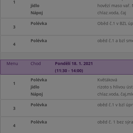
1
jídlo
hovězí maso vař. 
Nápoj
chlaz.voda, čaj
Polévka
Oběd č.1 v BZL ú
3
Polévka
oběd č.1 a bzl s
4
Menu
Chod
Pondělí 18. 1. 2021
(11:30 - 14:00)
Polévka
Květáková
1
jídlo
rizoto s hlívou ús
Nápoj
chlaz.voda, čaj,ml
Polévka
oběd č.1 v bzl úp
3
Polévka
oběd č. 1 bez sýr
4