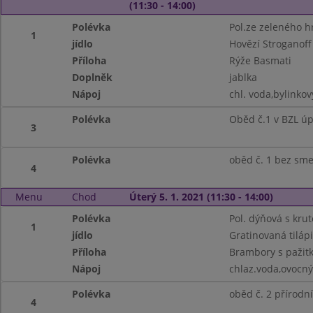
(11:30 - 14:00)
Polévka
Pol.ze zeleného h
1
jídlo
Hovězí Stroganoff
Příloha
Rýže Basmati
Doplněk
jablka
Nápoj
chl. voda,bylinko
Polévka
Oběd č.1 v BZL ú
3
Polévka
oběd č. 1 bez sm
4
Menu
Chod
Úterý 5. 1. 2021 (11:30 - 14:00)
Polévka
Pol. dýňová s kru
1
jídlo
Gratinovaná tiláp
Příloha
Brambory s pažit
Nápoj
chlaz.voda,ovocný
Polévka
oběd č. 2 přírodn
4