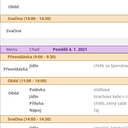
Oběd
Svačina (14:00 - 14:30)
Svačina
Menu
Chod
Pondělí 4. 1. 2021
Přesnídávka (9:00 - 9:30)
Jídlo
chléb se špenáto
Přesnídávka
Oběd (11:00 - 14:00)
Polévka
vločková
Oběd
Jídlo
hrachová kaše s c
Příloha
chléb, zelný salát
Nápoj
čaj
Svačina (14:00 - 14:30)
Jídlo
cereální čokokulič