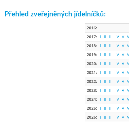
Přehled zveřejněných jídelníčků:
2016:
2017:
I
II
III
IV
V
V
2018:
I
II
III
IV
V
V
2019:
I
II
III
IV
V
V
2020:
I
II
III
IV
V
V
2021:
I
II
III
IV
V
V
2022:
I
II
III
IV
V
V
2023:
I
II
III
IV
V
V
2024:
I
II
III
IV
V
V
2025:
I
II
III
IV
V
V
2026:
I
II
III
IV
V
V