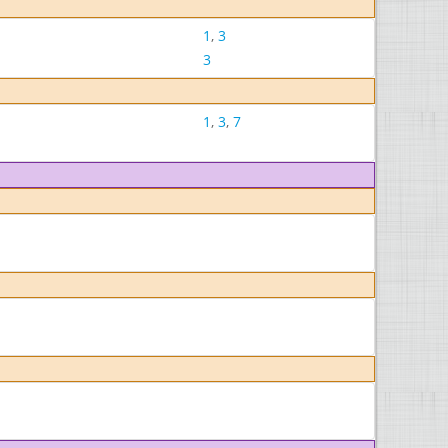
1
,
3
3
1
,
3
,
7