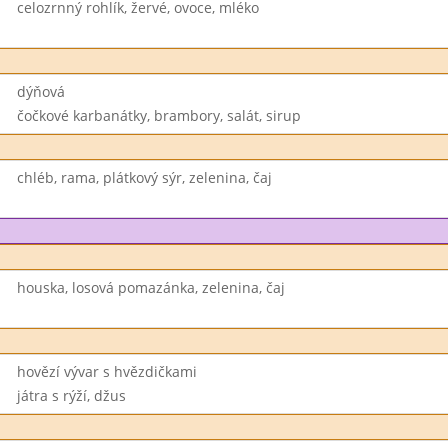
celozrnný rohlík, žervé, ovoce, mléko
dýňová
čočkové karbanátky, brambory, salát, sirup
chléb, rama, plátkový sýr, zelenina, čaj
houska, losová pomazánka, zelenina, čaj
hovězí vývar s hvězdičkami
játra s rýží, džus