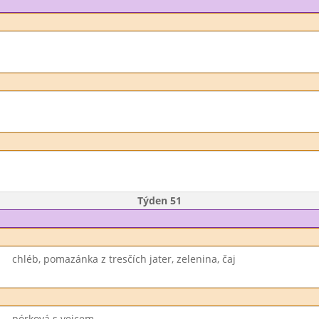
Týden 51
chléb, pomazánka z tresčích jater, zelenina, čaj
pórková s vejcem