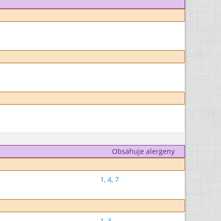
Obsahuje alergeny
1
,
4
,
7
1
,
3