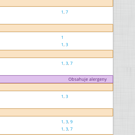
1
,
7
1
1
,
3
1
,
3
,
7
Obsahuje alergeny
1
,
3
1
,
3
,
9
1
,
3
,
7