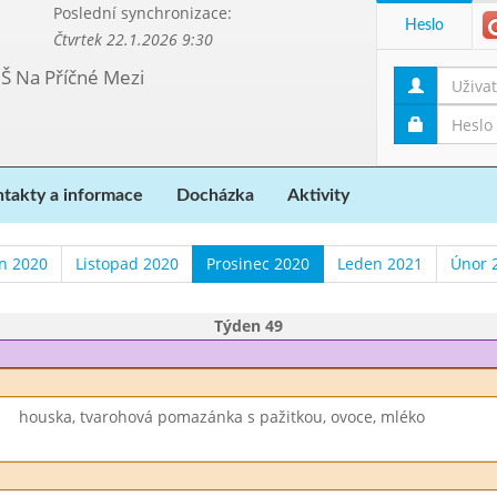
Poslední synchronizace:
Heslo
Čtvrtek 22.1.2026 9:30
MŠ Na Příčné Mezi
takty a informace
Docházka
Aktivity
en 2020
Listopad 2020
Prosinec 2020
Leden 2021
Únor 
Týden 49
houska, tvarohová pomazánka s pažitkou, ovoce, mléko