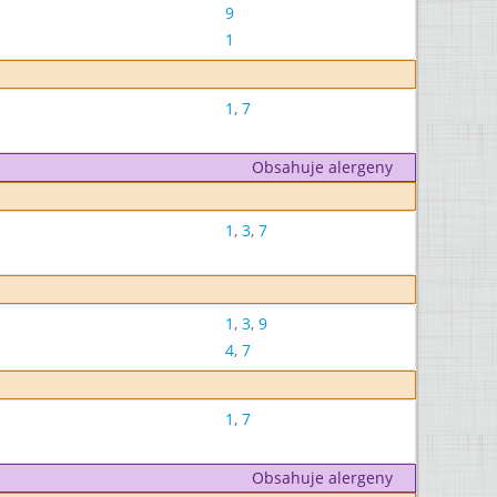
9
1
1
,
7
Obsahuje alergeny
1
,
3
,
7
1
,
3
,
9
4
,
7
1
,
7
Obsahuje alergeny