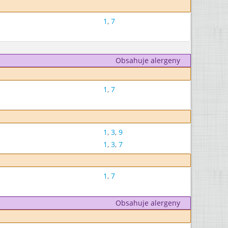
1
,
7
Obsahuje alergeny
1
,
7
1
,
3
,
9
1
,
3
,
7
1
,
7
Obsahuje alergeny