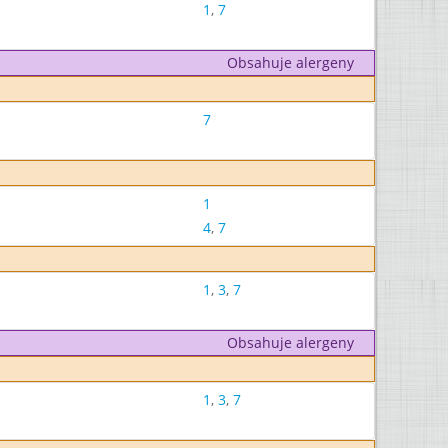
1
,
7
Obsahuje alergeny
7
1
4
,
7
1
,
3
,
7
Obsahuje alergeny
1
,
3
,
7