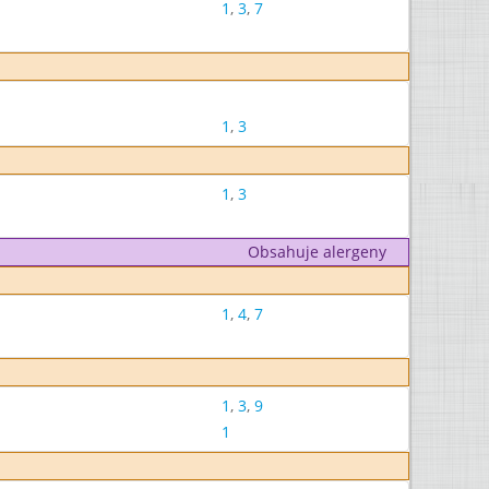
1
,
3
,
7
1
,
3
1
,
3
Obsahuje alergeny
1
,
4
,
7
1
,
3
,
9
1