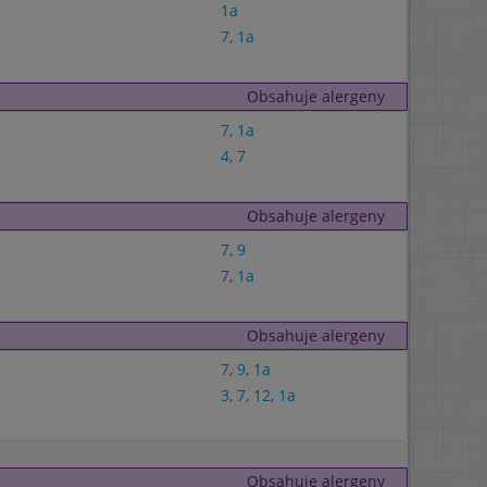
1a
7
,
1a
Obsahuje alergeny
7
,
1a
4
,
7
Obsahuje alergeny
7
,
9
7
,
1a
Obsahuje alergeny
7
,
9
,
1a
3
,
7
,
12
,
1a
Obsahuje alergeny