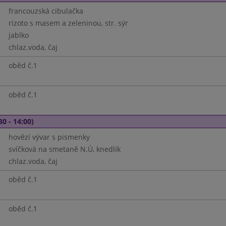
francouzská cibulačka
rizoto s masem a zeleninou, str. sýr
jablko
chlaz.voda, čaj
oběd č.1
oběd č.1
30 - 14:00)
hovězí vývar s pismenky
svíčková na smetaně N.Ú, knedlík
chlaz.voda, čaj
oběd č.1
oběd č.1