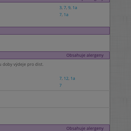
3
,
7
,
9
,
1a
7
,
1a
Obsahuje alergeny
u doby výdeje pro dist.
7
,
12
,
1a
7
Obsahuje alergeny