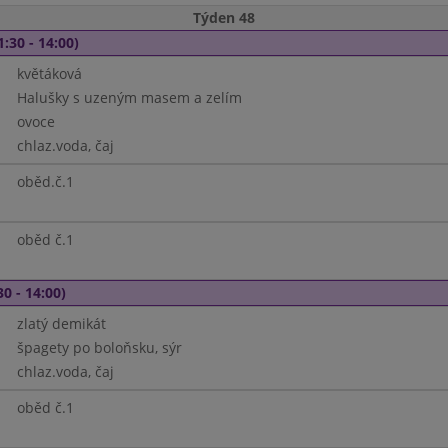
Týden 48
1:30 - 14:00)
květáková
Halušky s uzeným masem a zelím
ovoce
chlaz.voda, čaj
oběd.č.1
oběd č.1
30 - 14:00)
zlatý demikát
špagety po boloňsku, sýr
chlaz.voda, čaj
oběd č.1