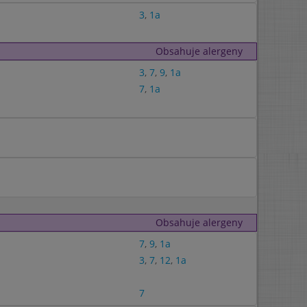
3
,
1a
Obsahuje alergeny
3
,
7
,
9
,
1a
7
,
1a
Obsahuje alergeny
7
,
9
,
1a
3
,
7
,
12
,
1a
7