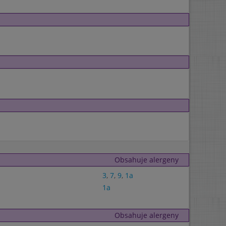
Obsahuje alergeny
3
,
7
,
9
,
1a
1a
Obsahuje alergeny