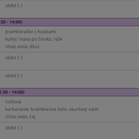
oběd č.1
30 - 14:00)
bramboračka s houbami
kuřecí maso po čínsku, rýže
chlaz.voda, džus
oběd č.1
oběd č.1
1:30 - 14:00)
čočková
karbanátek, bramborová kaše, okurkový salát
chlaz.voda, čaj
oběd č.1