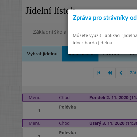
Jídelní lístek
Zpráva pro strávníky od 
Základní škola a mateřská škola Chmelnice,
Můžete využít i aplikaci "Jideln
id=cz.barda.jidelna
Vybrat jídelnu
Jídelní lístek
Historie
Kon
Zář
Menu
Chod
Pondělí 2. 11. 2020 (11:
Polévka
1
Menu
Chod
Úterý 3. 11. 2020 (11:30
Polévka
1