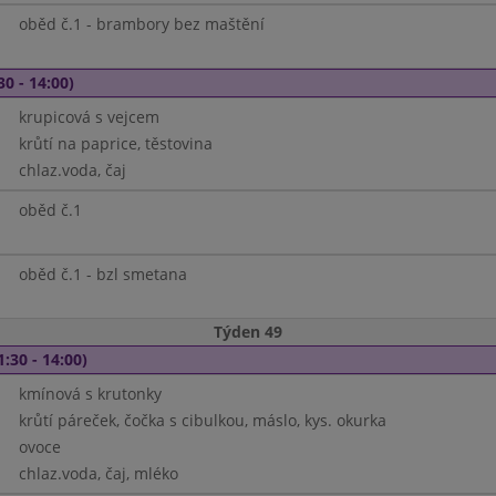
oběd č.1 - brambory bez maštění
30 - 14:00)
krupicová s vejcem
krůtí na paprice, těstovina
chlaz.voda, čaj
oběd č.1
oběd č.1 - bzl smetana
Týden 49
1:30 - 14:00)
kmínová s krutonky
krůtí páreček, čočka s cibulkou, máslo, kys. okurka
ovoce
chlaz.voda, čaj, mléko