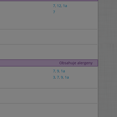
7
,
12
,
1a
7
Obsahuje alergeny
7
,
9
,
1a
3
,
7
,
9
,
1a