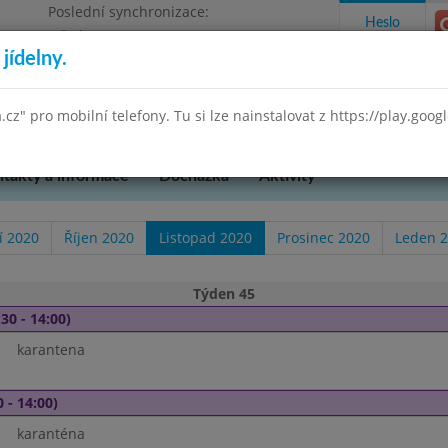
Poslední synchronizace:
Heslo
Středa 29.7.2026 9:58
jídelny.
Omezení objednávek
 Praha 3, K Lučinám 18/2500
a.cz" pro mobilní telefony. Tu si lze nainstalovat z https://play.goo
takty a informace
Docházka
Aktivity
í 2020
Říjen 2020
Listopad 2020
Prosinec 2020
Leden 
Týden 45
30 - 14:00)
karantena
 - 14:00)
karanténa