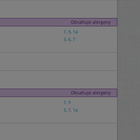
Obsahuje alergeny
7
,
9
,
1a
3
,
6
,
7
Obsahuje alergeny
7
,
9
3
,
7
,
1a