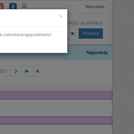
Nápověda
Close
×
Nemůžu se přihlásit
gle.com/store/apps/details?
Nápověda
2021