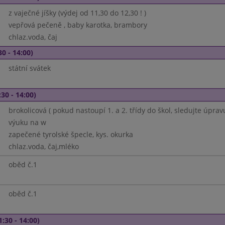
z vaječné jíšky (výdej od 11,30 do 12,30 ! )
vepřová pečeně , baby karotka, brambory
chlaz.voda, čaj
30 - 14:00)
státní svátek
30 - 14:00)
brokolicová ( pokud nastoupí 1. a 2. třídy do škol, sledujte úprav
výuku na w
zapečené tyrolské špecle, kys. okurka
chlaz.voda, čaj,mléko
oběd č.1
oběd č.1
1:30 - 14:00)