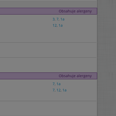
Obsahuje alergeny
3
,
7
,
1a
12
,
1a
Obsahuje alergeny
7
,
1a
7
,
12
,
1a