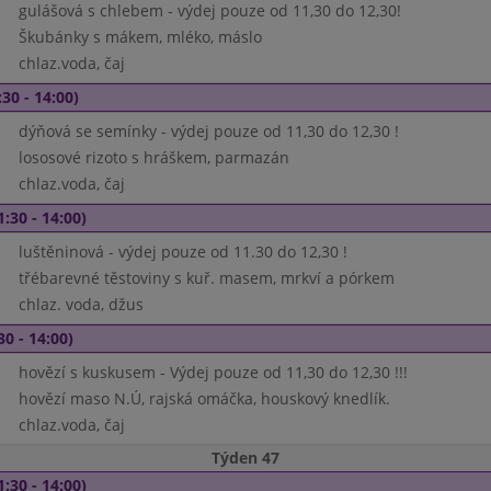
gulášová s chlebem - výdej pouze od 11,30 do 12,30!
Škubánky s mákem, mléko, máslo
chlaz.voda, čaj
30 - 14:00)
dýňová se semínky - výdej pouze od 11,30 do 12,30 !
lososové rizoto s hráškem, parmazán
chlaz.voda, čaj
1:30 - 14:00)
luštěninová - výdej pouze od 11.30 do 12,30 !
třébarevné těstoviny s kuř. masem, mrkví a pórkem
chlaz. voda, džus
30 - 14:00)
hovězí s kuskusem - Výdej pouze od 11,30 do 12,30 !!!
hovězí maso N.Ú, rajská omáčka, houskový knedlík.
chlaz.voda, čaj
Týden 47
1:30 - 14:00)