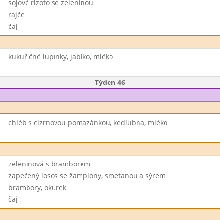
sojové rizoto se zeleninou
rajče
čaj
kukuřičné lupínky, jablko, mléko
Týden 46
chléb s cizrnovou pomazánkou, kedlubna, mléko
zeleninová s bramborem
zapečený losos se žampiony, smetanou a sýrem
brambory, okurek
čaj