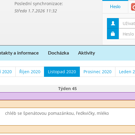
Poslední synchronizace:
Heslo
Středa 1.7.2026 11:32
takty a informace
Docházka
Aktivity
í 2020
Říjen 2020
Listopad 2020
Prosinec 2020
Leden 
Týden 45
chléb se špenátovou pomazánkou, ředkvičky, mléko