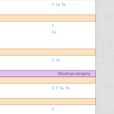
7
,
1a
,
1b
7
1a
7
,
1a
Obsahuje alergeny
3
,
7
,
1a
,
1b
7