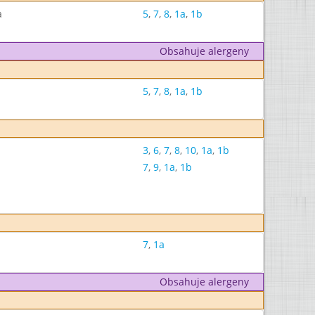
a
5
,
7
,
8
,
1a
,
1b
Obsahuje alergeny
5
,
7
,
8
,
1a
,
1b
3
,
6
,
7
,
8
,
10
,
1a
,
1b
7
,
9
,
1a
,
1b
7
,
1a
Obsahuje alergeny