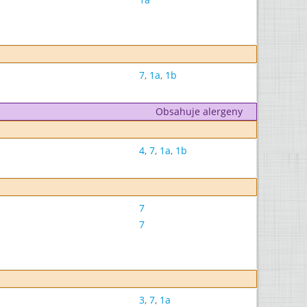
7
,
1a
,
1b
Obsahuje alergeny
4
,
7
,
1a
,
1b
7
7
3
,
7
,
1a