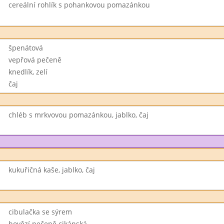
cereální rohlík s pohankovou pomazánkou
špenátová
vepřová pečeně
knedlík, zelí
čaj
chléb s mrkvovou pomazánkou, jablko, čaj
kukuřičná kaše, jablko, čaj
cibulačka se sýrem
hovězí pečeně cikánská