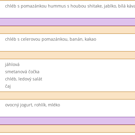
chléb s pomazánkou hummus s houbou shitake, jablko, bílá káv
chléb s celerovou pomazánkou, banán, kakao
jáhlová
smetanová čočka
chléb, ledový salát
čaj
ovocný jogurt, rohlík, mléko