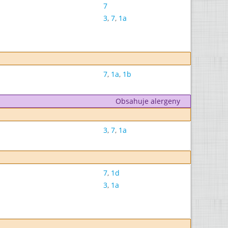
7
3
,
7
,
1a
7
,
1a
,
1b
Obsahuje alergeny
3
,
7
,
1a
7
,
1d
3
,
1a