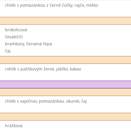
chléb s pomazánkou z černé čočky, rajče, mléko
brokolicová
čevabčiči
brambory, červená řepa
čaj
rohlík s pažitkovým žervé, jablko, kakao
chléb s vaječnou pomazánkou, okurek, čaj
hrášková