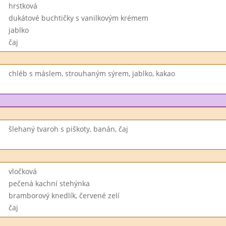
hrstková
dukátové buchtičky s vanilkovým krémem
jablko
čaj
chléb s máslem, strouhaným sýrem, jablko, kakao
šlehaný tvaroh s piškoty, banán, čaj
vločková
pečená kachní stehýnka
bramborový knedlík, červené zelí
čaj