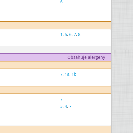
6
1
,
5
,
6
,
7
,
8
Obsahuje alergeny
7
,
1a
,
1b
7
3
,
4
,
7