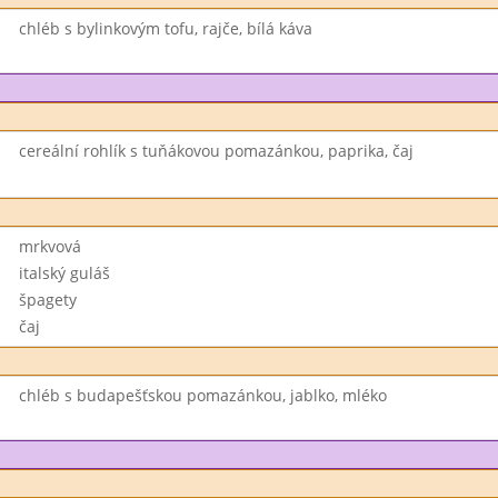
chléb s bylinkovým tofu, rajče, bílá káva
cereální rohlík s tuňákovou pomazánkou, paprika, čaj
mrkvová
italský guláš
špagety
čaj
chléb s budapešťskou pomazánkou, jablko, mléko