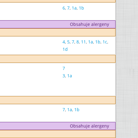
6
,
7
,
1a
,
1b
Obsahuje alergeny
4
,
5
,
7
,
8
,
11
,
1a
,
1b
,
1c
,
1d
7
3
,
1a
7
,
1a
,
1b
Obsahuje alergeny