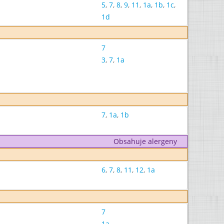
5
,
7
,
8
,
9
,
11
,
1a
,
1b
,
1c
,
1d
7
3
,
7
,
1a
7
,
1a
,
1b
Obsahuje alergeny
6
,
7
,
8
,
11
,
12
,
1a
7
1a