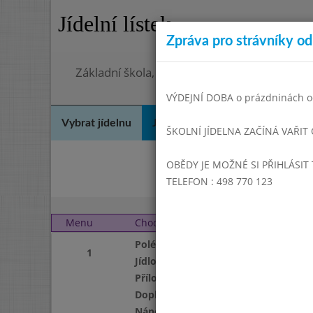
Jídelní lístek
Zpráva pro strávníky od 
Základní škola, Hradec Králové, Bezručova 
VÝDEJNÍ DOBA o prázdninách od
Vybrat jídelnu
Jídelní lístek
Historie
Kon
ŠKOLNÍ JÍDELNA ZAČÍNÁ VAŘIT
OBĚDY JE MOŽNÉ SI PŘIHLÁSIT 
Srp
TELEFON : 498 770 123
Menu
Chod
Čtvrtek 1. 10. 2020 (11:
Polévka
1
Jídlo
Příloha
Doplněk
Nápoj