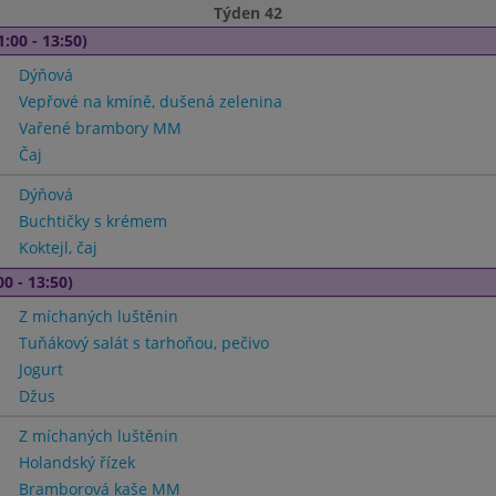
Týden 42
1:00 - 13:50)
Dýňová
Vepřové na kmíně, dušená zelenina
Vařené brambory MM
Čaj
Dýňová
Buchtičky s krémem
Koktejl, čaj
00 - 13:50)
Z míchaných luštěnin
Tuňákový salát s tarhoňou, pečivo
Jogurt
Džus
Z míchaných luštěnin
Holandský řízek
Bramborová kaše MM