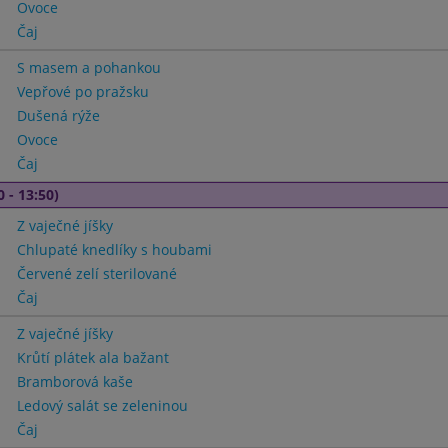
Ovoce
Čaj
S masem a pohankou
Vepřové po pražsku
Dušená rýže
Ovoce
Čaj
0 - 13:50)
Z vaječné jíšky
Chlupaté knedlíky s houbami
Červené zelí sterilované
Čaj
Z vaječné jíšky
Krůtí plátek ala bažant
Bramborová kaše
Ledový salát se zeleninou
Čaj