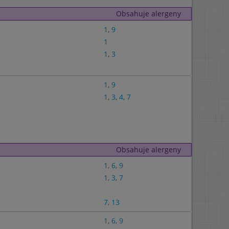
Obsahuje alergeny
1
,
9
1
1
,
3
1
,
9
1
,
3
,
4
,
7
Obsahuje alergeny
1
,
6
,
9
1
,
3
,
7
7
,
13
1
,
6
,
9