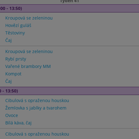
Týden 41
00 - 13:50)
Kroupová se zeleninou
Hovězí guláš
Těstoviny
Čaj
Kroupová se zeleninou
Rybí prsty
Vařené brambory MM
Kompot
Čaj
 - 13:50)
Cibulová s opraženou houskou
Žemlovka s jablky a tvarohem
Ovoce
Bílá káva, čaj
Cibulová s opraženou houskou