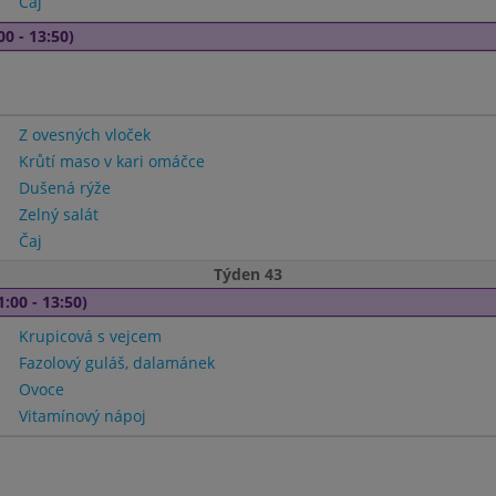
Čaj
00 - 13:50)
Z ovesných vloček
Krůtí maso v kari omáčce
Dušená rýže
Zelný salát
Čaj
Týden 43
1:00 - 13:50)
Krupicová s vejcem
Fazolový guláš, dalamánek
Ovoce
Vitamínový nápoj