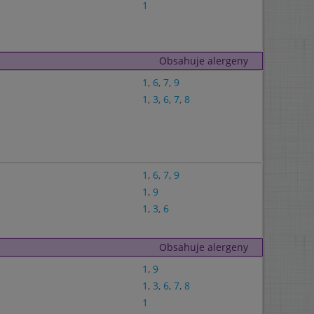
1
Obsahuje alergeny
1
,
6
,
7
,
9
1
,
3
,
6
,
7
,
8
1
,
6
,
7
,
9
1
,
9
1
,
3
,
6
Obsahuje alergeny
1
,
9
1
,
3
,
6
,
7
,
8
1