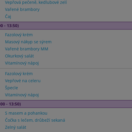
Vepřová pečeně, kedlubové zelí
Vařené brambory
Čaj
0 - 13:50)
Fazolový krém
Masový nákyp se sýrem
Vařené brambory MM
Okurkový salát
Vitamínový nápoj
Fazolový krém
Vepřové na celeru
Špecle
Vitamínový nápoj
00 - 13:50)
S masem a pohankou
Čočka s lečem, drůbeží sekaná
Zelný salát