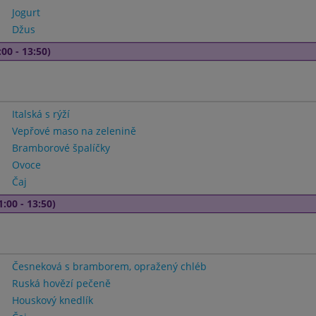
Jogurt
Džus
00 - 13:50)
Italská s rýží
Vepřové maso na zelenině
Bramborové špalíčky
Ovoce
Čaj
1:00 - 13:50)
Česneková s bramborem, opražený chléb
Ruská hovězí pečeně
Houskový knedlík