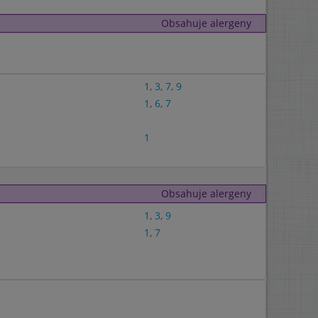
Obsahuje alergeny
1
,
3
,
7
,
9
1
,
6
,
7
1
Obsahuje alergeny
1
,
3
,
9
1
,
7