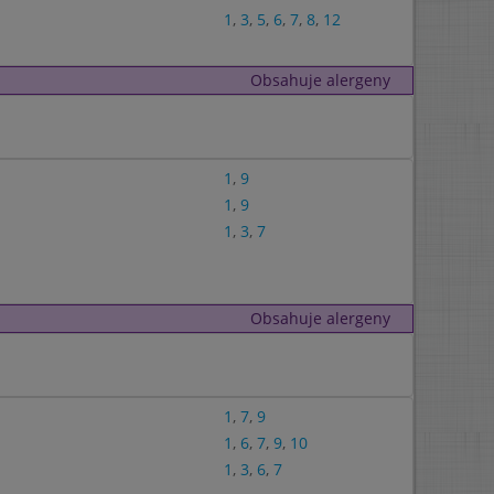
1
,
3
,
5
,
6
,
7
,
8
,
12
Obsahuje alergeny
1
,
9
1
,
9
1
,
3
,
7
Obsahuje alergeny
1
,
7
,
9
1
,
6
,
7
,
9
,
10
1
,
3
,
6
,
7