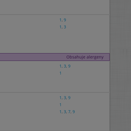
1
,
9
1
,
3
Obsahuje alergeny
1
,
3
,
9
1
1
,
3
,
9
1
1
,
3
,
7
,
9