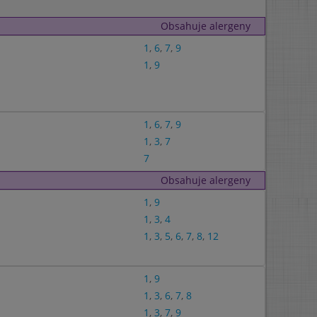
Obsahuje alergeny
1
,
6
,
7
,
9
1
,
9
1
,
6
,
7
,
9
1
,
3
,
7
7
Obsahuje alergeny
1
,
9
1
,
3
,
4
1
,
3
,
5
,
6
,
7
,
8
,
12
1
,
9
1
,
3
,
6
,
7
,
8
1
,
3
,
7
,
9