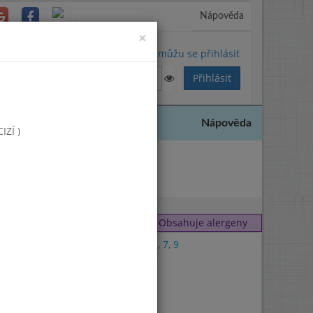
Nápověda
Close
×
Nemůžu se přihlásit
Nápověda
ZÍ )
2020
Obsahuje alergeny
1
,
6
,
7
,
9
4
,
7
7