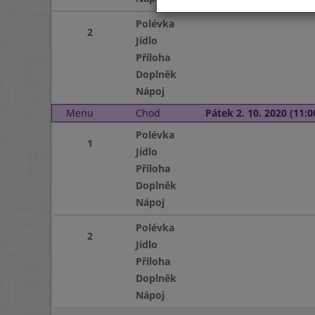
Polévka
2
Jídlo
Příloha
Doplněk
Nápoj
Menu
Chod
Pátek 2. 10. 2020 (11:0
Polévka
1
Jídlo
Příloha
Doplněk
Nápoj
Polévka
2
Jídlo
Příloha
Doplněk
Nápoj