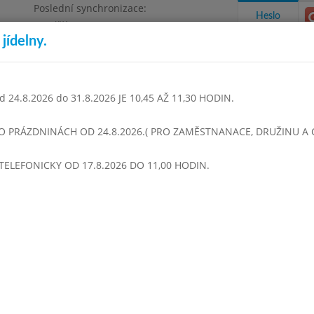
Poslední synchronizace:
Heslo
Pondělí 3.8.2026 9:06
jídelny.
Omezení objednávek
1468
 24.8.2026 do 31.8.2026 JE 10,45 AŽ 11,30 HODIN.
takty a informace
Docházka
Aktivity
 O PRÁZDNINÁCH OD 24.8.2026.( PRO ZAMĚSTNANACE, DRUŽINU A CI
TELEFONICKY OD 17.8.2026 DO 11,00 HODIN.
en 2020
Září 2020
Říjen 2020
Listopad 2020
Prosinec 
Týden 40
00 - 13:50)
Zelná s bramborem a klobásou
Aljašská treska s uzeným sýrem
Vařené brambory MM
Puding
Čaj