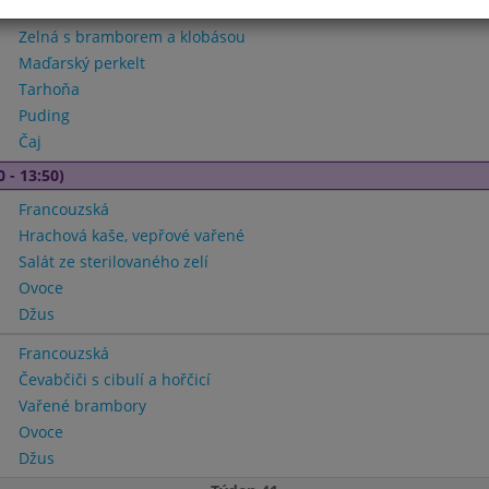
Zelná s bramborem a klobásou
Maďarský perkelt
Tarhoňa
Puding
Čaj
0 - 13:50)
Francouzská
Hrachová kaše, vepřové vařené
Salát ze sterilovaného zelí
Ovoce
Džus
Francouzská
Čevabčiči s cibulí a hořčicí
Vařené brambory
Ovoce
Džus