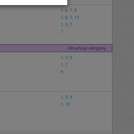
1
,
6
,
7
,
9
1
,
6
,
7
,
13
1
,
3
,
7
7
Obsahuje alergeny
1
,
3
,
9
1
,
7
9
1
,
3
,
9
1
,
10