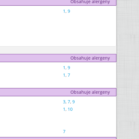
Obsahuje alergeny
1
,
9
Obsahuje alergeny
1
,
9
1
,
7
Obsahuje alergeny
3
,
7
,
9
1
,
10
7