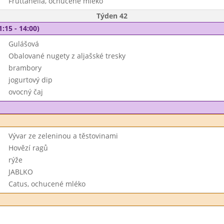
Fruttanella, ochucené mléko
Týden 42
1:15 - 14:00)
Gulášová
Obalované nugety z aljašské tresky
brambory
jogurtový dip
ovocný čaj
Vývar ze zeleninou a těstovinami
Hovězí ragů
rýže
JABLKO
Catus, ochucené mléko