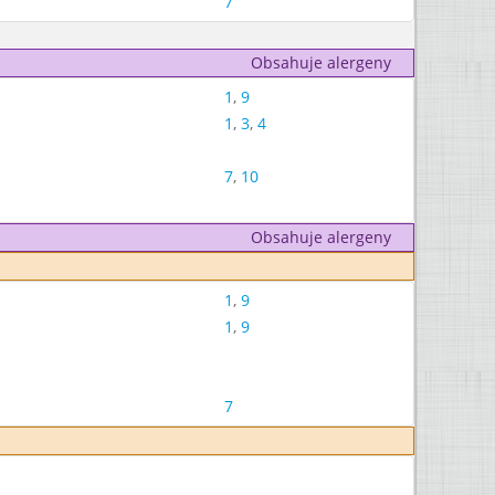
7
Obsahuje alergeny
1
,
9
1
,
3
,
4
7
,
10
Obsahuje alergeny
1
,
9
1
,
9
7