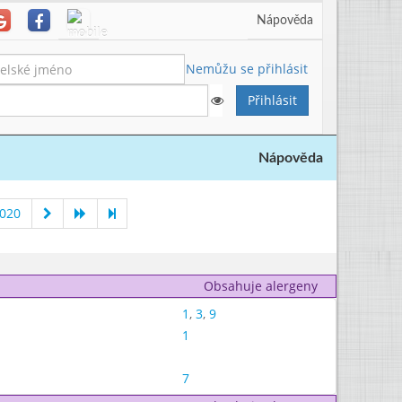
Nápověda
Nemůžu se přihlásit
Nápověda
2020
Obsahuje alergeny
1
,
3
,
9
1
7