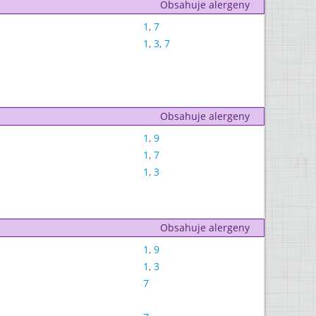
Obsahuje alergeny
1
,
7
1
,
3
,
7
Obsahuje alergeny
1
,
9
1
,
7
1
,
3
Obsahuje alergeny
1
,
9
1
,
3
7