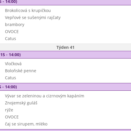
5 - 14:00)
Brokolicová s krupičkou
Vepřové se sušenými rajčaty
brambory
OVOCE
Catus
Týden 41
15 - 14:00)
Vločková
Boloňské penne
Catus
 - 14:00)
Vývar se zeleninou a cizrnovým kapáním
Znojemský guláš
rýže
OVOCE
čaj se sirupem, mléko