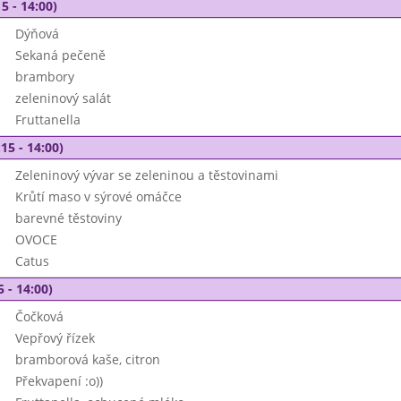
5 - 14:00)
Dýňová
Sekaná pečeně
brambory
zeleninový salát
Fruttanella
15 - 14:00)
Zeleninový vývar se zeleninou a těstovinami
Krůtí maso v sýrové omáčce
barevné těstoviny
OVOCE
Catus
5 - 14:00)
Čočková
Vepřový řízek
bramborová kaše, citron
Překvapení :o))