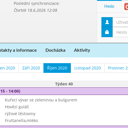
Poslední synchronizace:
Heslo
Čtvrtek 18.6.2026 12:08
takty a informace
Docházka
Aktivity
en 2020
Září 2020
Říjen 2020
Listopad 2020
Prosinec 
Týden 40
15 - 14:00)
Kuřecí vývar se zeleninou a bulgurem
Hovězí guláš
rýžové těstoviny
Fruttanella,mléko