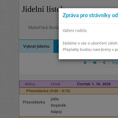
Jídelní lístek
Zpráva pro strávníky od 
Mateřská škola Šebetov, příspěvková organ
Vážení rodiče,
žádáme o vás o ukončení záloh
Vybrat jídelnu
Jídelní lístek
Historie
Kon
Přeplatky budou navráceny v 
Srp
Menu
Chod
Čtvrtek 1. 10. 2020
Přesnídávka (9:00 - 9:15)
Jídlo
Přesnídávka
Doplněk
Nápoj