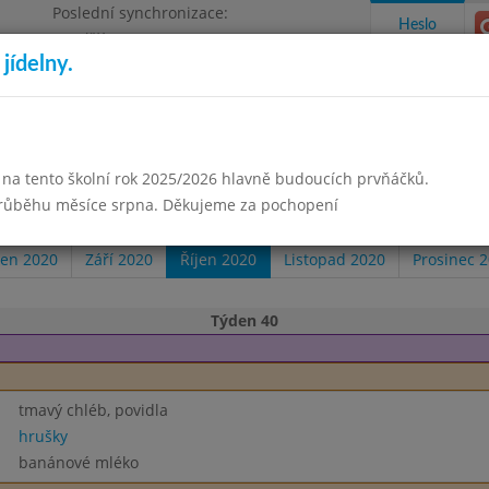
Poslední synchronizace:
Heslo
Pondělí 3.8.2026 18:05
jídelny.
Omezení objednávek
izace
 na tento školní rok 2025/2026 hlavně budoucích prvňáčků.
takty a informace
Docházka
Aktivity
průběhu měsíce srpna. Děkujeme za pochopení
en 2020
Září 2020
Říjen 2020
Listopad 2020
Prosinec 
Týden 40
tmavý chléb, povidla
hrušky
banánové mléko