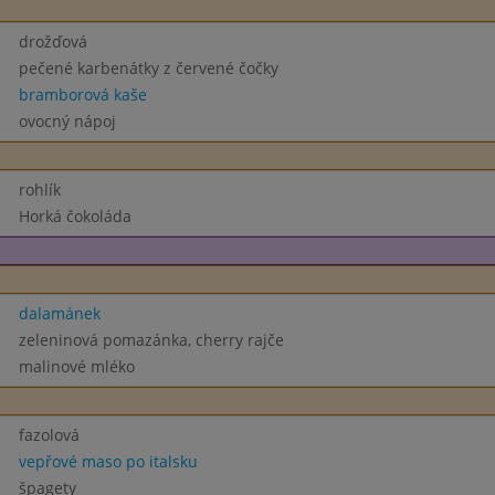
drožďová
pečené karbenátky z červené čočky
bramborová kaše
ovocný nápoj
rohlík
Horká čokoláda
dalamánek
zeleninová pomazánka, cherry rajče
malinové mléko
fazolová
vepřové maso po italsku
špagety