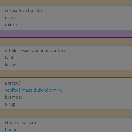
čokoládová buchta
ovoce
mléko
rohlík se sýrovou pomazánkou
kapie
kakao
pórková
vepřové maso dušené v mrkvi
brambor
Sirup
chléb s máslem
banán