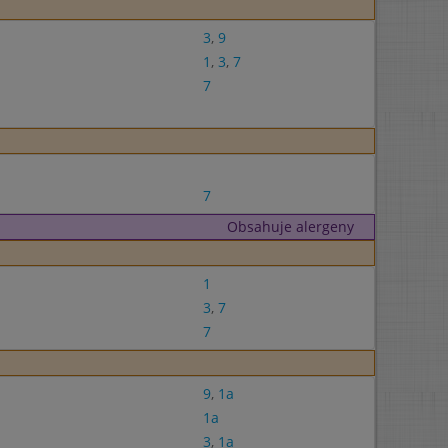
3
,
9
1
,
3
,
7
7
7
Obsahuje alergeny
1
3
,
7
7
9
,
1a
1a
3
,
1a