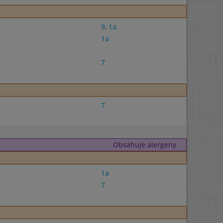
9
,
1a
1a
7
7
Obsahuje alergeny
1a
7