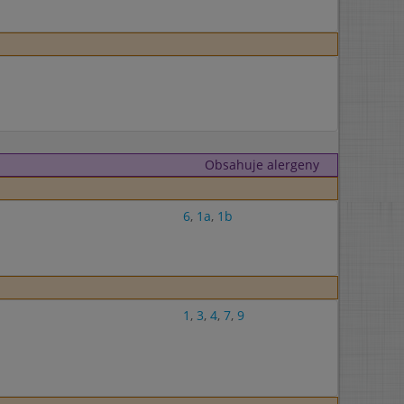
Obsahuje alergeny
6
,
1a
,
1b
1
,
3
,
4
,
7
,
9