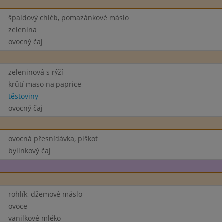
špaldový chléb, pomazánkové máslo
zelenina
ovocný čaj
zeleninová s rýží
krůtí maso na paprice
těstoviny
ovocný čaj
ovocná přesnídávka, piškot
bylinkový čaj
rohlík, džemové máslo
ovoce
vanilkové mléko