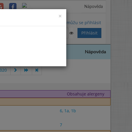
Nápověda
Close
×
Nemůžu se přihlásit
Nápověda
2020
Obsahuje alergeny
6
,
1a
,
1b
7