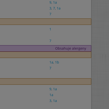
9
,
1a
3
,
7
,
1a
7
1
7
Obsahuje alergeny
1a
,
1b
7
9
,
1a
1a
3
,
1a