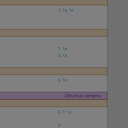
7
,
1a
,
1e
7
,
1a
3
,
1a
3
,
1a
Obsahuje alergeny
3
,
7
,
1a
7