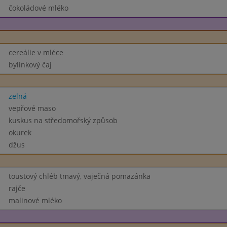
čokoládové mléko
cereálie v mléce
bylinkový čaj
zelná
vepřové maso
kuskus na středomořský způsob
okurek
džus
toustový chléb tmavý, vaječná pomazánka
rajče
malinové mléko