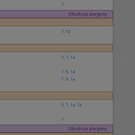
7
Obsahuje alergeny
7
,
1a
3
,
7
,
1a
7
,
9
,
1a
7
,
9
,
1a
3
,
7
,
1a
,
1b
7
Obsahuje alergeny