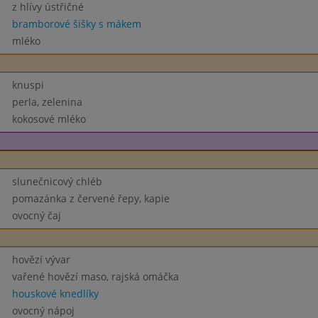
z hlívy ústřičné
bramborové šišky s mákem
mléko
knuspi
perla, zelenina
kokosové mléko
slunečnicový chléb
pomazánka z červené řepy, kapie
ovocný čaj
hovězí vývar
vařené hovězí maso, rajská omáčka
houskové knedlíky
ovocný nápoj