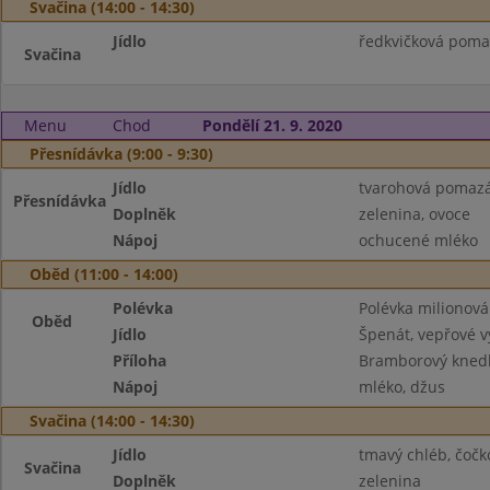
Svačina (14:00 - 14:30)
Jídlo
ředkvičková poma
Svačina
Menu
Chod
Pondělí 21. 9. 2020
Přesnídávka (9:00 - 9:30)
Jídlo
tvarohová pomazá
Přesnídávka
Doplněk
zelenina, ovoce
Nápoj
ochucené mléko
Oběd (11:00 - 14:00)
Polévka
Polévka milionová
Oběd
Jídlo
Špenát, vepřové 
Příloha
Bramborový knedl
Nápoj
mléko, džus
Svačina (14:00 - 14:30)
Jídlo
tmavý chléb, čoč
Svačina
Doplněk
zelenina