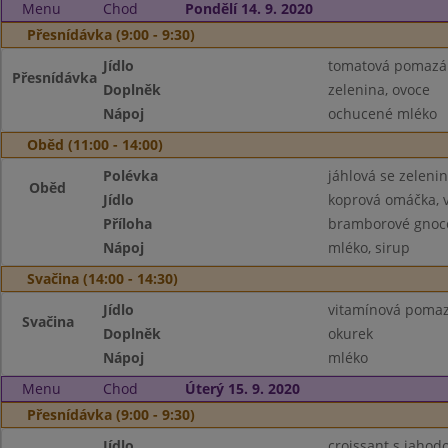
Menu
Chod
Pondělí 14. 9. 2020
Přesnídávka (9:00 - 9:30)
Jídlo
tomatová pomazán
Přesnídávka
Doplněk
zelenina, ovoce
Nápoj
ochucené mléko
Oběd (11:00 - 14:00)
Polévka
jáhlová se zeleni
Oběd
Jídlo
koprová omáčka, 
Příloha
bramborové gnoc
Nápoj
mléko, sirup
Svačina (14:00 - 14:30)
Jídlo
vitamínová pomaz
Svačina
Doplněk
okurek
Nápoj
mléko
Menu
Chod
Úterý 15. 9. 2020
Přesnídávka (9:00 - 9:30)
Jídlo
croissant s jahod