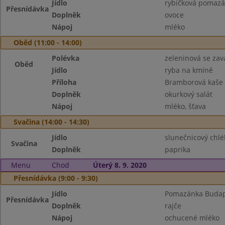
Jídlo
rybičková pomazá
Přesnídávka
Doplněk
ovoce
Nápoj
mléko
Oběd (11:00 - 14:00)
Polévka
zeleninová se zav
Oběd
Jídlo
ryba na kmíně
Příloha
Bramborová kaše
Doplněk
okurkový salát
Nápoj
mléko, šťava
Svačina (14:00 - 14:30)
Jídlo
slunečnicový chl
Svačina
Doplněk
paprika
Menu
Chod
Úterý 8. 9. 2020
Přesnídávka (9:00 - 9:30)
Jídlo
Pomazánka Budape
Přesnídávka
Doplněk
rajče
Nápoj
ochucené mléko