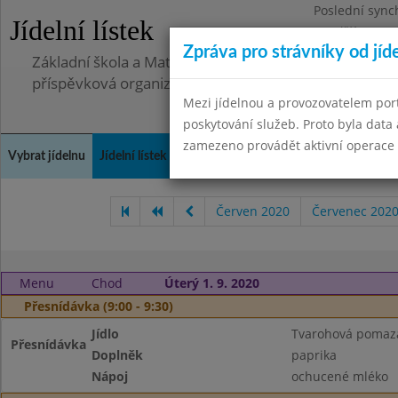
Poslední sync
Jídelní lístek
Pondělí 30.6.2
Zpráva pro strávníky od jíd
Základní škola a Mateřská škola Telnice, okres Brno-
příspěvková organizace
Mezi jídelnou a provozovatelem por
poskytování služeb. Proto byla dat
zamezeno provádět aktivní operace (
Vybrat jídelnu
Jídelní lístek
Historie
Kontakty a informace
Doch
Červen 2020
Červenec 202
Menu
Chod
Úterý 1. 9. 2020
Přesnídávka (9:00 - 9:30)
Jídlo
Tvarohová pomazá
Přesnídávka
Doplněk
paprika
Nápoj
ochucené mléko