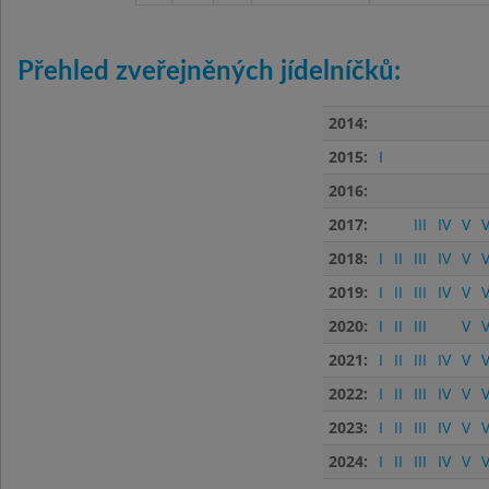
Přehled zveřejněných jídelníčků:
2014:
2015:
I
2016:
2017:
III
IV
V
V
2018:
I
II
III
IV
V
V
2019:
I
II
III
IV
V
V
2020:
I
II
III
V
V
2021:
I
II
III
IV
V
V
2022:
I
II
III
IV
V
V
2023:
I
II
III
IV
V
V
2024:
I
II
III
IV
V
V