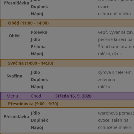
Přesnídávka
Doplněk
ovoce
Nápoj
ochucené mléko
Oběd (11:00 - 14:00)
Polévka
vepř. vývar se za
Oběd
Jídlo
pečené kuřecí pal
Příloha
Šťouchané brambo
Nápoj
mléko, džus
Svačina (14:00 - 14:30)
Jídlo
sýrová s celerem, 
Svačina
Doplněk
zelenina
Nápoj
mléko
Menu
Chod
Středa 16. 9. 2020
Přesnídávka (9:00 - 9:30)
Jídlo
tvarohová pomazán
Přesnídávka
Doplněk
ovoce, zelenina
Nápoj
ochucené mléko