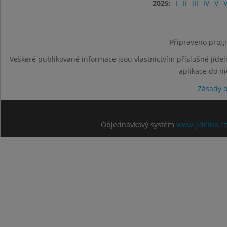
2025:
I
II
III
IV
V
V
Připraveno progr
Veškeré publikované informace jsou vlastnictvím příslušné jídel
aplikace do n
Zásady 
Objednávkový systém
www.jidelna.c