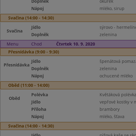
Doplněk
okurek
Nápoj
mléko, sirup
Svačina (14:00 - 14:30)
Jídlo
sýrovo - hermelí
Svačina
Doplněk
zelenina
Menu
Chod
Čtvrtek 10. 9. 2020
Přesnídávka (9:00 - 9:30)
Jídlo
špenátová pomazá
Přesnídávka
Doplněk
zelenina
Nápoj
ochucené mléko
Oběd (11:00 - 14:00)
Polévka
Květáková polévk
Oběd
Jídlo
vepřové kostky v 
Příloha
brambory
Nápoj
mléko, šťava
Svačina (14:00 - 14:30)
Jídlo
rýžová kaše se sko