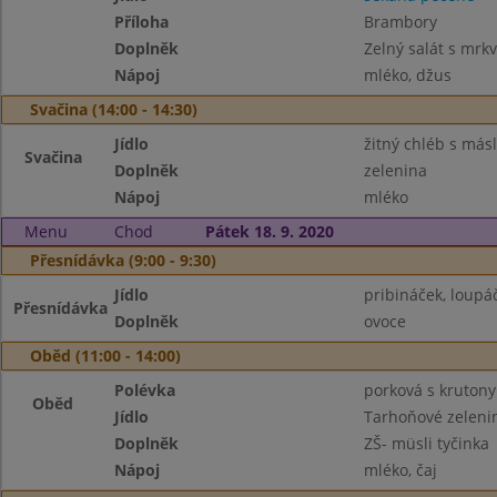
Příloha
Brambory
Doplněk
Zelný salát s mrkv
Nápoj
mléko, džus
Svačina (14:00 - 14:30)
Jídlo
žitný chléb s más
Svačina
Doplněk
zelenina
Nápoj
mléko
Menu
Chod
Pátek 18. 9. 2020
Přesnídávka (9:00 - 9:30)
Jídlo
pribináček, loupáč
Přesnídávka
Doplněk
ovoce
Oběd (11:00 - 14:00)
Polévka
porková s krutony
Oběd
Jídlo
Tarhoňové zeleni
Doplněk
ZŠ- müsli tyčinka
Nápoj
mléko, čaj