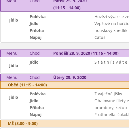
Menu
Chod
Pátek 25. 9. 2020
(11:15 - 14:00)
Polévka
Hovězí vývar se z
Jídlo
Jídlo
Vepřové na hořčic
Příloha
houskový knedlík
Nápoj
Catus
Menu
Chod
Pondělí 28. 9. 2020 (11:15 - 14:00)
Jídlo
S t á t n í s v á t e 
Jídlo
Menu
Chod
Úterý 29. 9. 2020
Oběd (11:15 - 14:00)
Polévka
Z vaječné jíšky
Jídlo
Jídlo
Obalované filety e
Příloha
brambory, kečup
Nápoj
Fruttanella, čoko
MŠ (8:00 - 9:00)