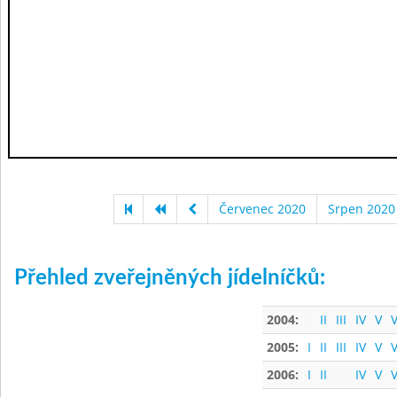
Červenec 2020
Srpen 2020
Přehled zveřejněných jídelníčků:
2004:
II
III
IV
V
V
2005:
I
II
III
IV
V
V
2006:
I
II
IV
V
V