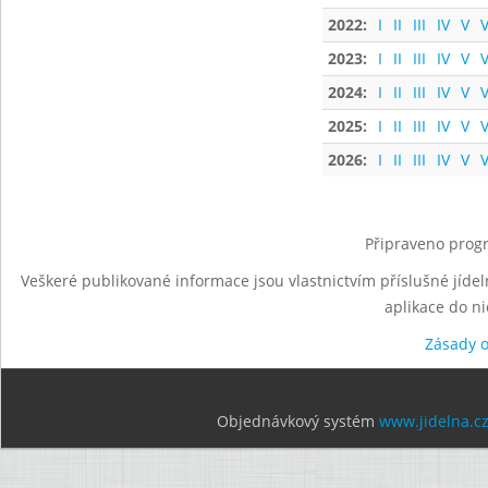
2022:
I
II
III
IV
V
V
2023:
I
II
III
IV
V
V
2024:
I
II
III
IV
V
V
2025:
I
II
III
IV
V
V
2026:
I
II
III
IV
V
V
Připraveno progr
Veškeré publikované informace jsou vlastnictvím příslušné jídel
aplikace do n
Zásady 
Objednávkový systém
www.jidelna.c