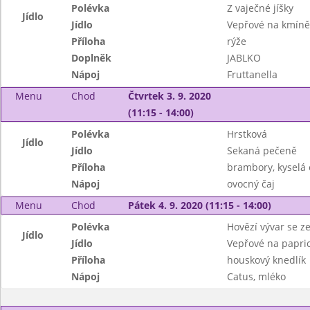
Polévka
Z vaječné jíšky
Jídlo
Jídlo
Vepřové na kmíně
Příloha
rýže
Doplněk
JABLKO
Nápoj
Fruttanella
Menu
Chod
Čtvrtek 3. 9. 2020
(11:15 - 14:00)
Polévka
Hrstková
Jídlo
Jídlo
Sekaná pečeně
Příloha
brambory, kyselá
Nápoj
ovocný čaj
Menu
Chod
Pátek 4. 9. 2020 (11:15 - 14:00)
Polévka
Hovězí vývar se z
Jídlo
Jídlo
Vepřové na papri
Příloha
houskový knedlík
Nápoj
Catus, mléko