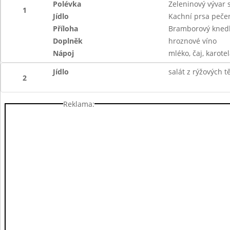
Polévka
Zeleninový vývar 
1
Jídlo
Kachní prsa peče
Příloha
Bramborový knedlí
Doplněk
hroznové víno
Nápoj
mléko, čaj, karotel
Jídlo
salát z rýžových 
2
Reklama: