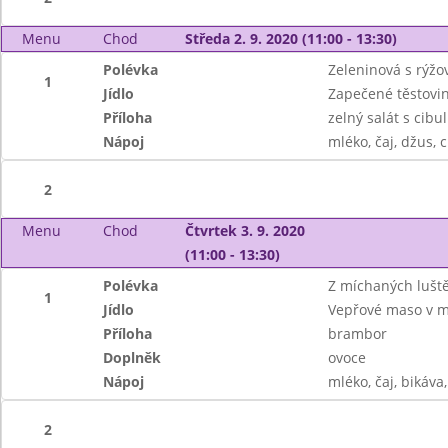
Menu
Chod
Středa 2. 9. 2020 (11:00 - 13:30)
Polévka
Zeleninová s rýž
1
Jídlo
Zapečené těstov
Příloha
zelný salát s cibul
Nápoj
mléko, čaj, džus, 
2
Menu
Chod
Čtvrtek 3. 9. 2020
(11:00 - 13:30)
Polévka
Z míchaných lušt
1
Jídlo
Vepřové maso v m
Příloha
brambor
Doplněk
ovoce
Nápoj
mléko, čaj, bikáva,
2