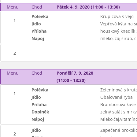
Menu
Chod
Pátek 4. 9. 2020 (11:00 - 13:30)
Polévka
Krupicová s vejci
1
Jídlo
Vepřová kýta na 
Příloha
houskový knedlík
Nápoj
mléko, čaj,sirup, 
2
Menu
Chod
Pondělí 7. 9. 2020
(11:00 - 13:30)
Polévka
Zeleninová s krut
1
Jídlo
Obalovaná ryba
Příloha
Bramborová kaše
Doplněk
zelný salát s mrkv
Nápoj
Mléko,čaj,vitamín
Jídlo
Zapečená brokoli
2