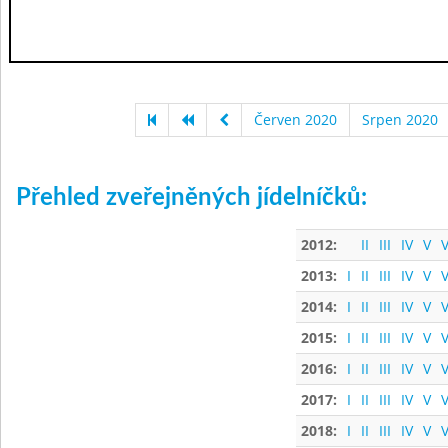
Červen 2020
Srpen 2020
Přehled zveřejněných jídelníčků:
2012:
II
III
IV
V
V
2013:
I
II
III
IV
V
V
2014:
I
II
III
IV
V
V
2015:
I
II
III
IV
V
V
2016:
I
II
III
IV
V
V
2017:
I
II
III
IV
V
V
2018:
I
II
III
IV
V
V