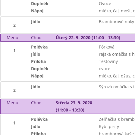
Doplněk
Ovoce
Nápoj
mléko, čaj, mošt, 
Jídlo
Bramborové noky
2
Menu
Chod
Úterý 22. 9. 2020 (11:00 - 13:30)
Polévka
Pórková
1
Jídlo
rajská omáčka s
Příloha
Těstoviny
Doplněk
ovoce
Nápoj
mléko, čaj, džus, c
Jídlo
Sýrová omáčka s 
2
Menu
Chod
Středa 23. 9. 2020
(11:00 - 13:30)
Polévka
Zelňačka s bram
1
Jídlo
Rybí prsty
Příloha
bramborová kaše