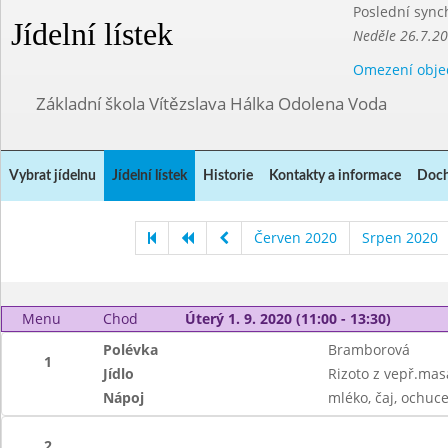
Poslední sync
Jídelní lístek
Neděle 26.7.2
Omezení obje
Základní škola Vítězslava Hálka Odolena Voda
Vybrat jídelnu
Jídelní lístek
Historie
Kontakty a informace
Doch
Červen 2020
Srpen 2020
Menu
Chod
Úterý 1. 9. 2020 (11:00 - 13:30)
Polévka
Bramborová
1
Jídlo
Rizoto z vepř.mas
Nápoj
mléko, čaj, ochuc
2