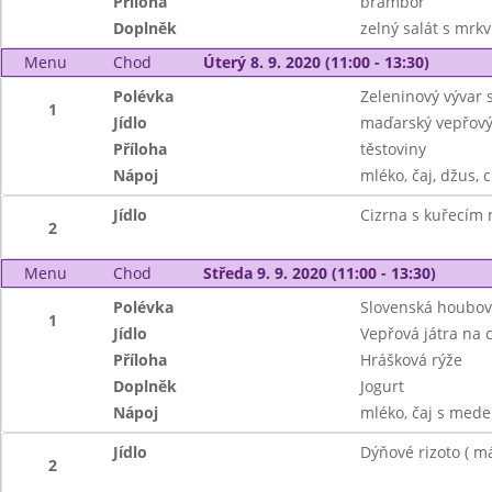
Příloha
brambor
Doplněk
zelný salát s mrkv
Menu
Chod
Úterý 8. 9. 2020 (11:00 - 13:30)
Polévka
Zeleninový vývar s
1
Jídlo
maďarský vepřový
Příloha
těstoviny
Nápoj
mléko, čaj, džus, c
Jídlo
Cizrna s kuřecím
2
Menu
Chod
Středa 9. 9. 2020 (11:00 - 13:30)
Polévka
Slovenská houbo
1
Jídlo
Vepřová játra na 
Příloha
Hrášková rýže
Doplněk
Jogurt
Nápoj
mléko, čaj s mede
Jídlo
Dýňové rizoto ( m
2