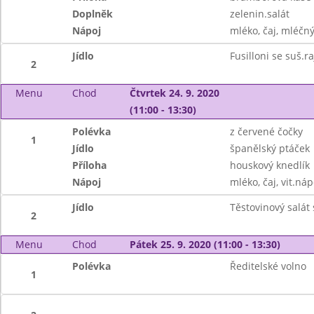
Doplněk
zelenin.salát
Nápoj
mléko, čaj, mléčný
Jídlo
Fusilloni se suš.r
2
Menu
Chod
Čtvrtek 24. 9. 2020
(11:00 - 13:30)
Polévka
z červené čočky
1
Jídlo
španělský ptáček
Příloha
houskový knedlík
Nápoj
mléko, čaj, vit.náp
Jídlo
Těstovinový salát
2
Menu
Chod
Pátek 25. 9. 2020 (11:00 - 13:30)
Polévka
Ředitelské volno
1