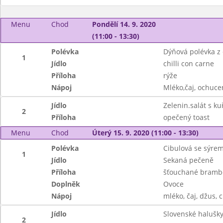
Menu
Chod
Pondělí 14. 9. 2020
(11:00 - 13:30)
Polévka
Dýňová polévka z
1
Jídlo
chilli con carne
Příloha
rýže
Nápoj
Mléko,čaj, ochuce
Jídlo
Zelenin.salát s k
2
Příloha
opečený toast
Menu
Chod
Úterý 15. 9. 2020 (11:00 - 13:30)
Polévka
Cibulová se sýre
1
Jídlo
Sekaná pečeně
Příloha
šťouchané brambor
Doplněk
Ovoce
Nápoj
mléko, čaj, džus, 
Jídlo
Slovenské halušky
2