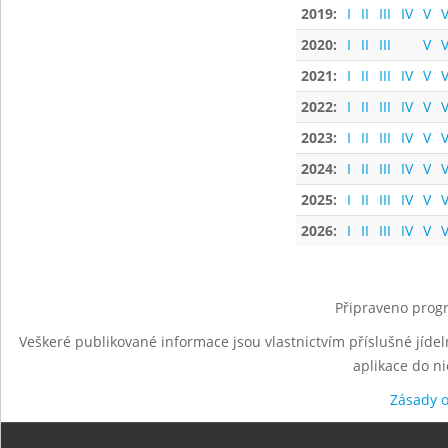
2019:
I
II
III
IV
V
V
2020:
I
II
III
V
V
2021:
I
II
III
IV
V
V
2022:
I
II
III
IV
V
V
2023:
I
II
III
IV
V
V
2024:
I
II
III
IV
V
V
2025:
I
II
III
IV
V
V
2026:
I
II
III
IV
V
V
Připraveno progr
Veškeré publikované informace jsou vlastnictvím příslušné jídel
aplikace do n
Zásady 