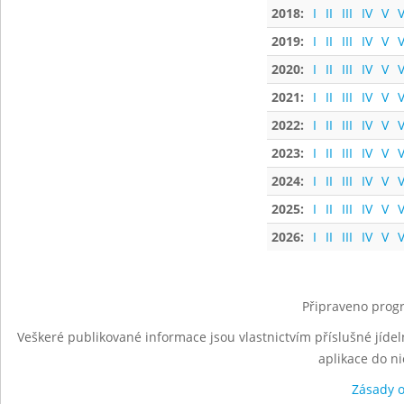
2018:
I
II
III
IV
V
V
2019:
I
II
III
IV
V
V
2020:
I
II
III
IV
V
V
2021:
I
II
III
IV
V
V
2022:
I
II
III
IV
V
V
2023:
I
II
III
IV
V
V
2024:
I
II
III
IV
V
V
2025:
I
II
III
IV
V
V
2026:
I
II
III
IV
V
V
Připraveno progr
Veškeré publikované informace jsou vlastnictvím příslušné jídel
aplikace do n
Zásady 