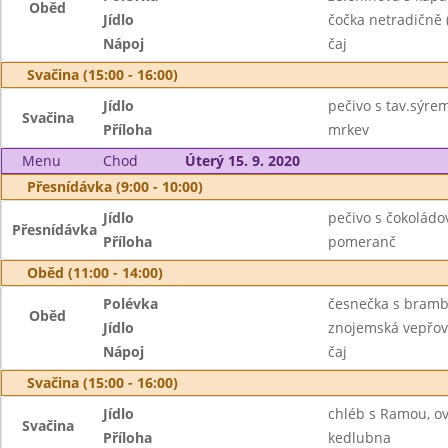
Oběd
Jídlo
čočka netradičně 
Nápoj
čaj
Svačina (15:00 - 16:00)
Jídlo
pečivo s tav.sýre
Svačina
Příloha
mrkev
Menu
Chod
Úterý 15. 9. 2020
Přesnídávka (9:00 - 10:00)
Jídlo
pečivo s čokolád
Přesnídávka
Příloha
pomeranč
Oběd (11:00 - 14:00)
Polévka
česnečka s bram
Oběd
Jídlo
znojemská vepřov
Nápoj
čaj
Svačina (15:00 - 16:00)
Jídlo
chléb s Ramou, ov
Svačina
Příloha
kedlubna