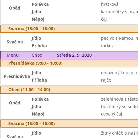
Polévka
hrstková
Oběd
Jídlo
karbanátky s br
Nápoj
čaj
Svačina (15:00 - 16:00)
Jídlo
pečivo s Ramou, 
Svačina
Příloha
mrkev
Menu
Chod
Středa 2. 9. 2020
Přesnídávka (9:00 - 10:00)
Jídlo
obložený knuspi c
Přesnídávka
Příloha
rajče
Oběd (11:00 - 14:00)
Polévka
zeleninová s těst
Oběd
Jídlo
buchtičky se šodó
Nápoj
ovocný čaj
Svačina (15:00 - 16:00)
Jídlo
žitný chléb s naš
Svačina