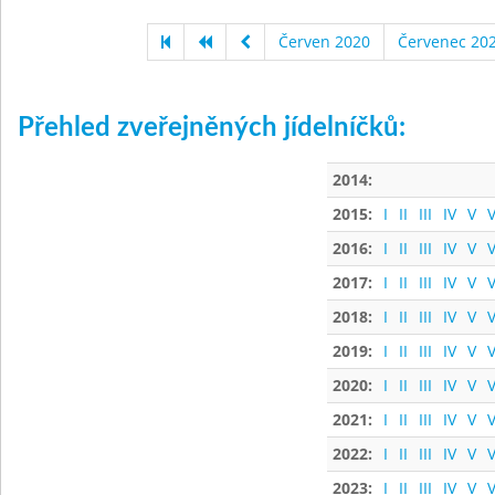
Červen 2020
Červenec 20
Přehled zveřejněných jídelníčků:
2014:
2015:
I
II
III
IV
V
V
2016:
I
II
III
IV
V
V
2017:
I
II
III
IV
V
V
2018:
I
II
III
IV
V
V
2019:
I
II
III
IV
V
V
2020:
I
II
III
IV
V
V
2021:
I
II
III
IV
V
V
2022:
I
II
III
IV
V
V
2023:
I
II
III
IV
V
V