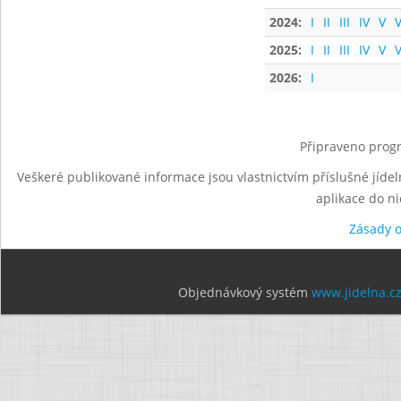
2024:
I
II
III
IV
V
V
2025:
I
II
III
IV
V
V
2026:
I
Připraveno progr
Veškeré publikované informace jsou vlastnictvím příslušné jídel
aplikace do n
Zásady 
Objednávkový systém
www.jidelna.c