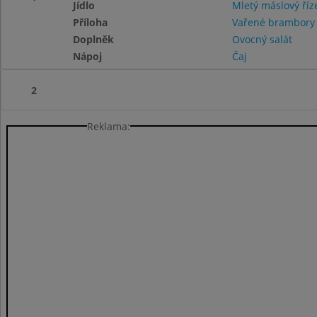
Jídlo
Mletý máslový říz
Příloha
Vařené brambor
Doplněk
Ovocný salát
Nápoj
Čaj
2
Reklama: