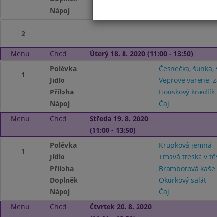
Nápoj
Čaj
2
Menu
Chod
Úterý 18. 8. 2020 (11:00 - 13:50)
Polévka
Česnečka, šunka, 
1
Jídlo
Vepřové vařené,
Příloha
Houskový knedlík
Nápoj
Čaj
Menu
Chod
Středa 19. 8. 2020
(11:00 - 13:50)
Polévka
Krupková jemná
1
Jídlo
Tmavá treska v tě
Příloha
Bramborová kaš
Doplněk
Okurkový salát
Nápoj
Čaj
Menu
Chod
Čtvrtek 20. 8. 2020