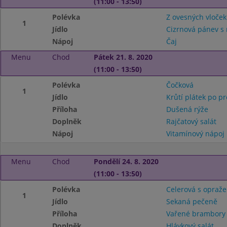
(11:00 - 13:50)
Polévka
Z ovesných vloček
1
Jídlo
Cizrnová pánev s
Nápoj
Čaj
Menu
Chod
Pátek 21. 8. 2020
(11:00 - 13:50)
Polévka
Čočková
1
Jídlo
Krůtí plátek po p
Příloha
Dušená rýže
Doplněk
Rajčatový salát
Nápoj
Vitamínový nápoj
Menu
Chod
Pondělí 24. 8. 2020
(11:00 - 13:50)
Polévka
Celerová s opraž
1
Jídlo
Sekaná pečeně
Příloha
Vařené brambor
Doplněk
Hlávkový salát