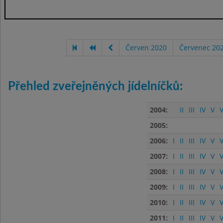
Červen 2020
Červenec 20
Přehled zveřejněných jídelníčků:
2004:
II
III
IV
V
V
2005:
2006:
I
II
III
IV
V
V
2007:
I
II
III
IV
V
V
2008:
I
II
III
IV
V
V
2009:
I
II
III
IV
V
V
2010:
I
II
III
IV
V
V
2011:
I
II
III
IV
V
V