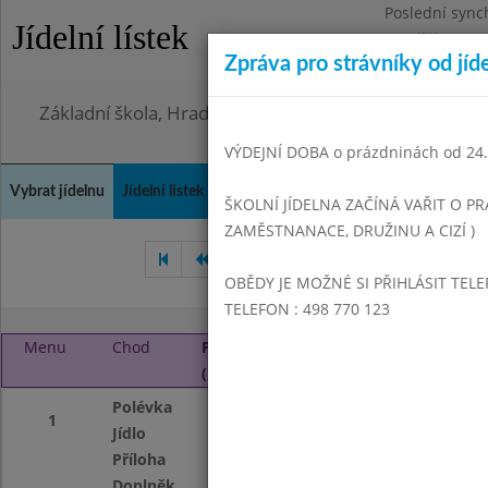
Poslední sync
Jídelní lístek
Pondělí 3.8.20
Zpráva pro strávníky od jíd
Omezení obje
Základní škola, Hradec Králové, Bezručova 1468
VÝDEJNÍ DOBA o prázdninách od 24.8
Vybrat jídelnu
Jídelní lístek
Historie
Kontakty a informace
Doch
ŠKOLNÍ JÍDELNA ZAČÍNÁ VAŘIT O PR
ZAMĚSTNANACE, DRUŽINU A CIZÍ )
Červen 2020
Červenec 20
OBĚDY JE MOŽNÉ SI PŘIHLÁSIT TELE
TELEFON : 498 770 123
Menu
Chod
Pondělí 17. 8. 2020
(11:00 - 13:50)
Polévka
Selská II.
1
Jídlo
Vaječná omeleta
Příloha
Vařené brambor
Doplněk
Hlávkový salát