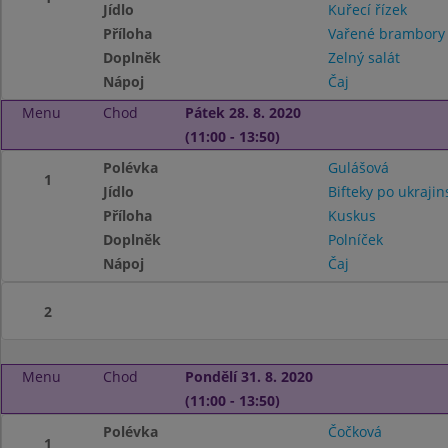
Jídlo
Kuřecí řízek
Příloha
Vařené brambor
Doplněk
Zelný salát
Nápoj
Čaj
Menu
Chod
Pátek 28. 8. 2020
(11:00 - 13:50)
Polévka
Gulášová
1
Jídlo
Bifteky po ukrajin
Příloha
Kuskus
Doplněk
Polníček
Nápoj
Čaj
2
Menu
Chod
Pondělí 31. 8. 2020
(11:00 - 13:50)
Polévka
Čočková
1