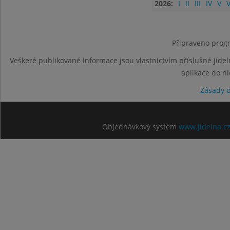
2026:
I
II
III
IV
V
V
Připraveno progr
Veškeré publikované informace jsou vlastnictvím příslušné jídel
aplikace do n
Zásady 
Objednávkový systém
www.jidelna.c