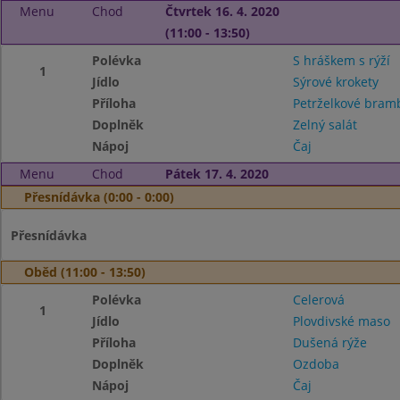
Menu
Chod
Čtvrtek 16. 4. 2020
(11:00 - 13:50)
Polévka
S hráškem s rýží
1
Jídlo
Sýrové krokety
Příloha
Petrželkové bra
Doplněk
Zelný salát
Nápoj
Čaj
Menu
Chod
Pátek 17. 4. 2020
Přesnídávka (0:00 - 0:00)
Přesnídávka
Oběd (11:00 - 13:50)
Polévka
Celerová
1
Jídlo
Plovdivské maso
Příloha
Dušená rýže
Doplněk
Ozdoba
Nápoj
Čaj