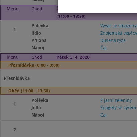
Menu
Chod
Čtvrtek 2. 4. 2020
(11:00 - 13:50)
Polévka
Vývar se smažen
1
Jídlo
Znojemská vepřo
Příloha
Dušená rýže
Nápoj
Čaj
Menu
Chod
Pátek 3. 4. 2020
Přesnídávka (0:00 - 0:00)
Přesnídávka
Oběd (11:00 - 13:50)
Polévka
Z jarní zeleniny
1
Jídlo
Špagety se sýrem
Nápoj
Čaj
2