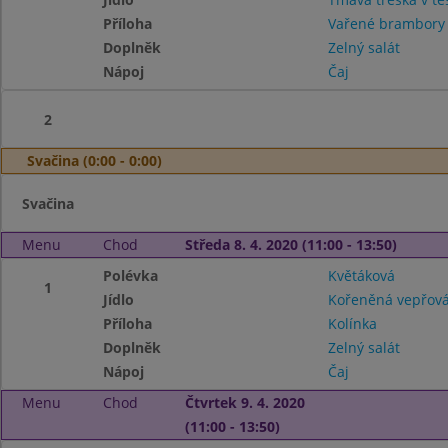
Příloha
Vařené brambor
Doplněk
Zelný salát
Nápoj
Čaj
2
Svačina (0:00 - 0:00)
Svačina
Menu
Chod
Středa 8. 4. 2020 (11:00 - 13:50)
Polévka
Květáková
1
Jídlo
Kořeněná vepřová
Příloha
Kolínka
Doplněk
Zelný salát
Nápoj
Čaj
Menu
Chod
Čtvrtek 9. 4. 2020
(11:00 - 13:50)