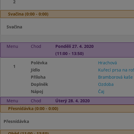
2
Svačina (0:00 - 0:00)
Svačina
Menu
Chod
Pondělí 27. 4. 2020
(11:00 - 13:50)
Polévka
Hrachová
1
Jídlo
Kuřecí prsa na ro
Příloha
Bramborová kaš
Doplněk
Ozdoba
Nápoj
Čaj
Menu
Chod
Úterý 28. 4. 2020
Přesnídávka (0:00 - 0:00)
Přesnídávka
Oběd (11:00 - 13:50)