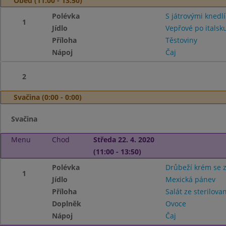
Oběd (11:00 - 13:50)
Polévka
S játrovými knedlí
1
Jídlo
Vepřové po italsk
Příloha
Těstoviny
Nápoj
Čaj
2
Svačina (0:00 - 0:00)
Svačina
Menu
Chod
Středa 22. 4. 2020
(11:00 - 13:50)
Polévka
Drůbeží krém se 
1
Jídlo
Mexická pánev
Příloha
Salát ze sterilova
Doplněk
Ovoce
Nápoj
Čaj