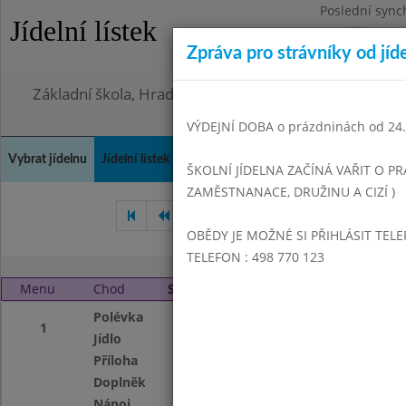
Poslední sync
Jídelní lístek
Pondělí 3.8.20
Zpráva pro strávníky od jíd
Omezení obje
Základní škola, Hradec Králové, Bezručova 1468
VÝDEJNÍ DOBA o prázdninách od 24.8
Vybrat jídelnu
Jídelní lístek
Historie
Kontakty a informace
Doch
ŠKOLNÍ JÍDELNA ZAČÍNÁ VAŘIT O PR
ZAMĚSTNANACE, DRUŽINU A CIZÍ )
Únor 2020
Březen 2020
OBĚDY JE MOŽNÉ SI PŘIHLÁSIT TELE
TELEFON : 498 770 123
Menu
Chod
Středa 1. 4. 2020 (11:00 - 13:50)
Polévka
Krupicová s vejc
1
Jídlo
Smažený sýr, dre
Příloha
Bramborová kaš
Doplněk
Zelný salát
Nápoj
Čaj