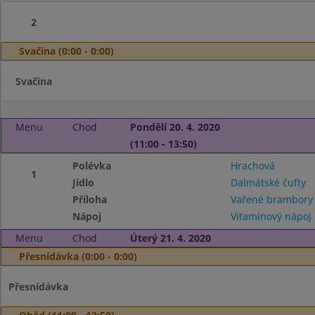
2
Svačina (0:00 - 0:00)
Svačina
Menu
Chod
Pondělí 20. 4. 2020
(11:00 - 13:50)
Polévka
Hrachová
1
Jídlo
Dalmátské čufty
Příloha
Vařené brambory
Nápoj
Vitamínový nápoj
Menu
Chod
Úterý 21. 4. 2020
Přesnídávka (0:00 - 0:00)
Přesnídávka