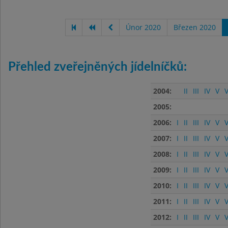
Únor 2020
Březen 2020
Přehled zveřejněných jídelníčků:
2004:
II
III
IV
V
V
2005:
2006:
I
II
III
IV
V
V
2007:
I
II
III
IV
V
V
2008:
I
II
III
IV
V
V
2009:
I
II
III
IV
V
V
2010:
I
II
III
IV
V
V
2011:
I
II
III
IV
V
V
2012:
I
II
III
IV
V
V