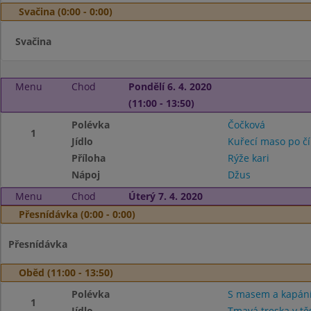
Svačina (0:00 - 0:00)
Svačina
Menu
Chod
Pondělí 6. 4. 2020
(11:00 - 13:50)
Polévka
Čočková
1
Jídlo
Kuřecí maso po č
Příloha
Rýže kari
Nápoj
Džus
Menu
Chod
Úterý 7. 4. 2020
Přesnídávka (0:00 - 0:00)
Přesnídávka
Oběd (11:00 - 13:50)
Polévka
S masem a kapán
1
Jídlo
Tmavá treska v tě