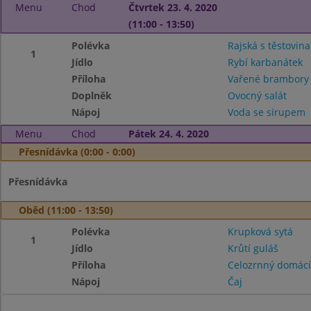
Menu
Chod
Čtvrtek 23. 4. 2020
(11:00 - 13:50)
Polévka
Rajská s těstovin
1
Jídlo
Rybí karbanátek
Příloha
Vařené brambor
Doplněk
Ovocný salát
Nápoj
Voda se sirupem
Menu
Chod
Pátek 24. 4. 2020
Přesnídávka (0:00 - 0:00)
Přesnídávka
Oběd (11:00 - 13:50)
Polévka
Krupková sytá
1
Jídlo
Krůtí guláš
Příloha
Celozrnný domácí
Nápoj
Čaj