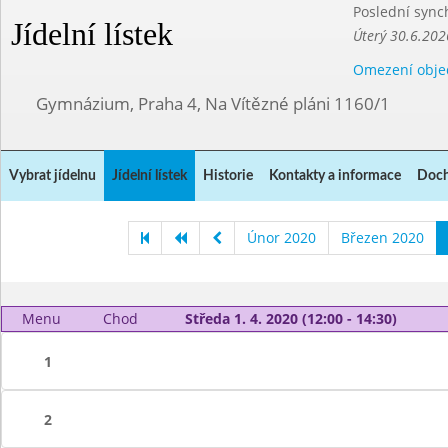
Poslední sync
Jídelní lístek
Úterý 30.6.202
Omezení obje
Gymnázium, Praha 4, Na Vítězné pláni 1160/1
Vybrat jídelnu
Jídelní lístek
Historie
Kontakty a informace
Doch
Únor 2020
Březen 2020
Menu
Chod
Středa 1. 4. 2020 (12:00 - 14:30)
1
2