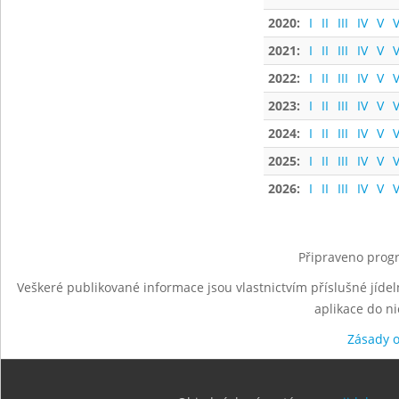
2020:
I
II
III
IV
V
V
2021:
I
II
III
IV
V
V
2022:
I
II
III
IV
V
V
2023:
I
II
III
IV
V
V
2024:
I
II
III
IV
V
V
2025:
I
II
III
IV
V
V
2026:
I
II
III
IV
V
V
Připraveno progr
Veškeré publikované informace jsou vlastnictvím příslušné jídel
aplikace do n
Zásady 