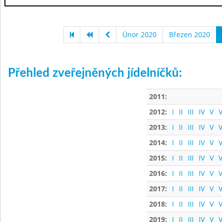
Únor 2020
Březen 2020
Přehled zveřejněných jídelníčků:
2011:
2012:
I
II
III
IV
V
V
2013:
I
II
III
IV
V
V
2014:
I
II
III
IV
V
V
2015:
I
II
III
IV
V
V
2016:
I
II
III
IV
V
V
2017:
I
II
III
IV
V
V
2018:
I
II
III
IV
V
V
2019:
I
II
III
IV
V
V