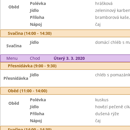
Polévka
hrášková
Oběd
Jídlo
zeleninový karbe
Příloha
bramborová kaše,
Nápoj
čaj
Svačina (14:00 - 14:30)
Jídlo
domácí chléb s m
Svačina
Menu
Chod
Úterý 3. 3. 2020
Přesnídávka (9:00 - 9:30)
Jídlo
chléb s pomazánk
Přesnídávka
Oběd (11:00 - 14:00)
Polévka
kuskus
Oběd
Jídlo
hovězí pečeně ci
Příloha
dušená rýže
Nápoj
čaj
Svačina (14:00 - 14:30)