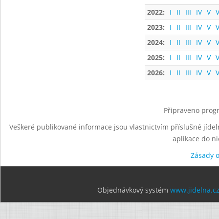
2022:
I
II
III
IV
V
V
2023:
I
II
III
IV
V
V
2024:
I
II
III
IV
V
V
2025:
I
II
III
IV
V
V
2026:
I
II
III
IV
V
V
Připraveno progr
Veškeré publikované informace jsou vlastnictvím příslušné jídel
aplikace do n
Zásady 
Objednávkový systém
www.jidelna.c