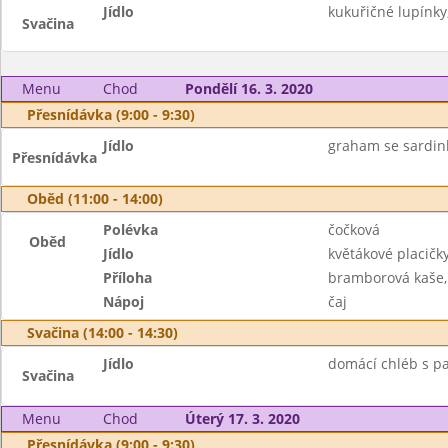
Jídlo
kukuřičné lupínky,
Svačina
Menu
Chod
Pondělí 16. 3. 2020
Přesnídávka (9:00 - 9:30)
Jídlo
graham se sardin
Přesnídávka
Oběd (11:00 - 14:00)
Polévka
čočková
Oběd
Jídlo
květákové placičk
Příloha
bramborová kaše,
Nápoj
čaj
Svačina (14:00 - 14:30)
Jídlo
domácí chléb s pa
Svačina
Menu
Chod
Úterý 17. 3. 2020
Přesnídávka (9:00 - 9:30)