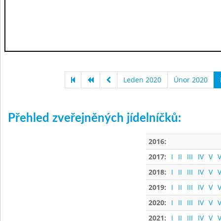
Leden 2020
Únor 2020
Přehled zveřejněných jídelníčků:
2016:
2017:
I
II
III
IV
V
V
2018:
I
II
III
IV
V
V
2019:
I
II
III
IV
V
V
2020:
I
II
III
IV
V
V
2021:
I
II
III
IV
V
V