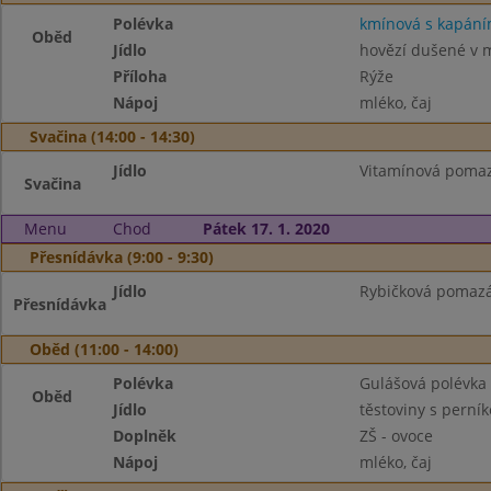
Polévka
kmínová s kapán
Oběd
Jídlo
hovězí dušené v m
Příloha
Rýže
Nápoj
mléko, čaj
Svačina (14:00 - 14:30)
Jídlo
Vitamínová pomazá
Svačina
Menu
Chod
Pátek 17. 1. 2020
Přesnídávka (9:00 - 9:30)
Jídlo
Rybičková pomazán
Přesnídávka
Oběd (11:00 - 14:00)
Polévka
Gulášová polévka
Oběd
Jídlo
těstoviny s perní
Doplněk
ZŠ - ovoce
Nápoj
mléko, čaj