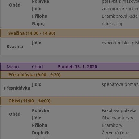
Polévka
polévka s masovou
Oběd
Jídlo
zeleninové karbe
Příloha
Bramborová kaše
Nápoj
mléko, čaj
Svačina (14:00 - 14:30)
Jídlo
ovocná miska, pišk
Svačina
Menu
Chod
Pondělí 13. 1. 2020
Přesnídávka (9:00 - 9:30)
Jídlo
špenátová pomazán
Přesnídávka
Oběd (11:00 - 14:00)
Polévka
Fazolová polévka
Oběd
Jídlo
Obalovaná ryba
Příloha
Brambory
Doplněk
Červená řepa