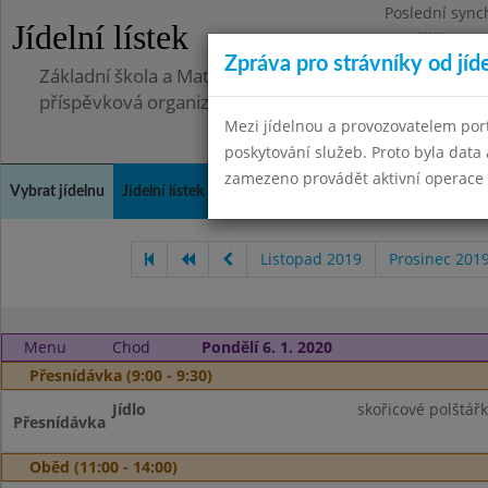
Poslední sync
Jídelní lístek
Pondělí 30.6.2
Zpráva pro strávníky od jíd
Základní škola a Mateřská škola Telnice, okres Brno-
příspěvková organizace
Mezi jídelnou a provozovatelem por
poskytování služeb. Proto byla dat
zamezeno provádět aktivní operace (
Vybrat jídelnu
Jídelní lístek
Historie
Kontakty a informace
Doch
Listopad 2019
Prosinec 201
Menu
Chod
Pondělí 6. 1. 2020
Přesnídávka (9:00 - 9:30)
Jídlo
skořicové polštář
Přesnídávka
Oběd (11:00 - 14:00)