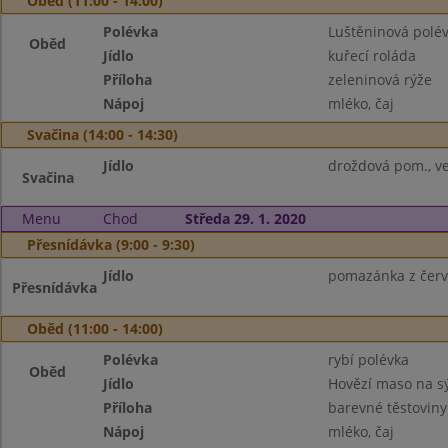
Oběd (11:00 - 14:00)
Polévka
Luštěninová polé
Oběd
Jídlo
kuřecí roláda
Příloha
zeleninová rýže
Nápoj
mléko, čaj
Svačina (14:00 - 14:30)
Jídlo
droždová pom., ve
Svačina
Menu
Chod
Středa 29. 1. 2020
Přesnídávka (9:00 - 9:30)
Jídlo
pomazánka z červe
Přesnídávka
Oběd (11:00 - 14:00)
Polévka
rybí polévka
Oběd
Jídlo
Hovězí maso na s
Příloha
barevné těstoviny
Nápoj
mléko, čaj