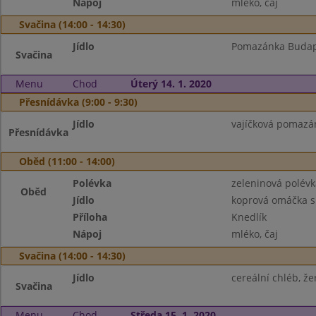
Nápoj
mléko, čaj
Svačina (14:00 - 14:30)
Jídlo
Pomazánka Budapeš
Svačina
Menu
Chod
Úterý 14. 1. 2020
Přesnídávka (9:00 - 9:30)
Jídlo
vajíčková pomazán
Přesnídávka
Oběd (11:00 - 14:00)
Polévka
zeleninová polév
Oběd
Jídlo
koprová omáčka s
Příloha
Knedlík
Nápoj
mléko, čaj
Svačina (14:00 - 14:30)
Jídlo
cereální chléb, že
Svačina
Menu
Chod
Středa 15. 1. 2020