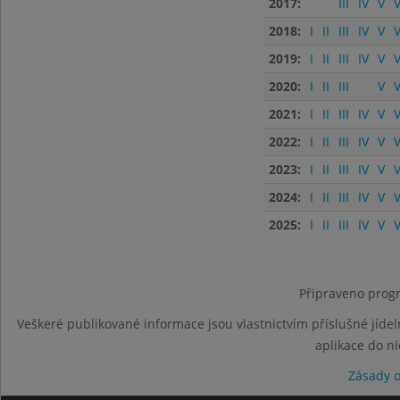
2017:
III
IV
V
V
2018:
I
II
III
IV
V
V
2019:
I
II
III
IV
V
V
2020:
I
II
III
V
V
2021:
I
II
III
IV
V
V
2022:
I
II
III
IV
V
V
2023:
I
II
III
IV
V
V
2024:
I
II
III
IV
V
V
2025:
I
II
III
IV
V
V
Připraveno progr
Veškeré publikované informace jsou vlastnictvím příslušné jídel
aplikace do n
Zásady 