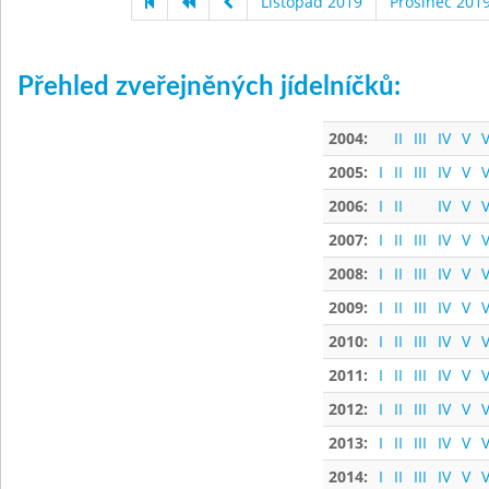
Listopad 2019
Prosinec 201
Přehled zveřejněných jídelníčků:
2004:
II
III
IV
V
V
2005:
I
II
III
IV
V
V
2006:
I
II
IV
V
V
2007:
I
II
III
IV
V
V
2008:
I
II
III
IV
V
V
2009:
I
II
III
IV
V
V
2010:
I
II
III
IV
V
V
2011:
I
II
III
IV
V
V
2012:
I
II
III
IV
V
V
2013:
I
II
III
IV
V
V
2014:
I
II
III
IV
V
V