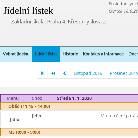
Poslední sync
Jídelní lístek
Čtvrtek 18.6.2
Základní škola, Praha 4, Křesomyslova 2
Vybrat jídelnu
Jídelní lístek
Historie
Kontakty a informace
Doch
Listopad 2019
Prosinec 201
Menu
Chod
Středa 1. 1. 2020
Oběd (11:15 - 14:00)
Jídlo
V á n o č n í p r á 
Jídlo
MŠ (8:00 - 9:00)