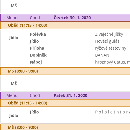
MŠ
Menu
Chod
Čtvrtek 30. 1. 2020
Oběd (11:15 - 14:00)
Polévka
Z vaječné jíšky
Jídlo
Jídlo
Hovězí guláš
Příloha
rýžové těstoviny
Doplněk
BANÁN
Nápoj
hroznový Catus, 
MŠ (8:00 - 9:00)
MŠ
Menu
Chod
Pátek 31. 1. 2020
Oběd (11:15 - 14:00)
Jídlo
P o l o l e t n í p r
Jídlo
MŠ (8:00 - 9:00)