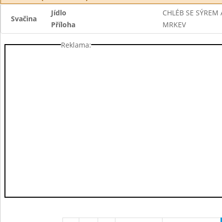
Jídlo
CHLÉB SE SÝREM 
Svačina
Příloha
MRKEV
Reklama: