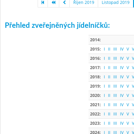
Říjen 2019
Listopad 2019
Přehled zveřejněných jídelníčků:
2014:
2015:
I
II
III
IV
V
V
2016:
I
II
III
IV
V
V
2017:
I
II
III
IV
V
V
2018:
I
II
III
IV
V
V
2019:
I
II
III
IV
V
V
2020:
I
II
III
IV
V
V
2021:
I
II
III
IV
V
V
2022:
I
II
III
IV
V
V
2023:
I
II
III
IV
V
V
2024:
I
II
III
IV
V
V