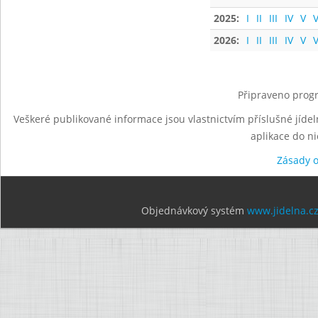
2025:
I
II
III
IV
V
V
2026:
I
II
III
IV
V
V
Připraveno progr
Veškeré publikované informace jsou vlastnictvím příslušné jídel
aplikace do n
Zásady 
Objednávkový systém
www.jidelna.c