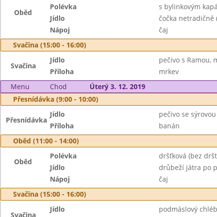
Polévka
s bylinkovým kap
Oběd
Jídlo
čočka netradičně 
Nápoj
čaj
Svačina (15:00 - 16:00)
Jídlo
pečivo s Ramou, 
Svačina
Příloha
mrkev
Menu
Chod
Úterý 3. 12. 2019
Přesnídávka (9:00 - 10:00)
Jídlo
pečivo se sýrovo
Přesnídávka
Příloha
banán
Oběd (11:00 - 14:00)
Polévka
dršťková (bez drště
Oběd
Jídlo
drůbeží játra po 
Nápoj
čaj
Svačina (15:00 - 16:00)
Jídlo
podmáslový chléb
Svačina