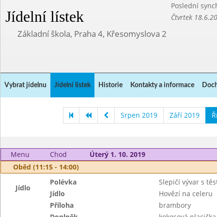
Poslední sync
Jídelní lístek
Čtvrtek 18.6.2
Základní škola, Praha 4, Křesomyslova 2
Vybrat jídelnu
Jídelní lístek
Historie
Kontakty a informace
Doch
Srpen 2019
Září 2019
Ř
Menu
Chod
Úterý 1. 10. 2019
Oběd (11:15 - 14:00)
Polévka
Slepičí vývar s tě
Jídlo
Jídlo
Hovězí na celeru
Příloha
brambory
Doplněk
kokosová placička