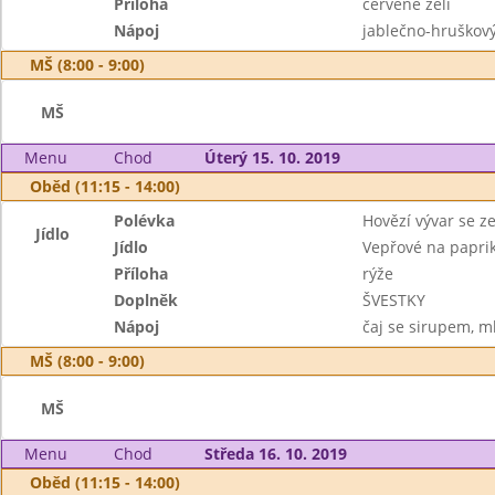
Příloha
červené zelí
Nápoj
jablečno-hruškov
MŠ (8:00 - 9:00)
MŠ
Menu
Chod
Úterý 15. 10. 2019
Oběd (11:15 - 14:00)
Polévka
Hovězí vývar se z
Jídlo
Jídlo
Vepřové na papri
Příloha
rýže
Doplněk
ŠVESTKY
Nápoj
čaj se sirupem, m
MŠ (8:00 - 9:00)
MŠ
Menu
Chod
Středa 16. 10. 2019
Oběd (11:15 - 14:00)