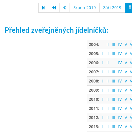
Srpen 2019
Září 2019
Ř
Přehled zveřejněných jídelníčků:
2004:
II
III
IV
V
V
2005:
I
II
III
IV
V
V
2006:
I
II
IV
V
V
2007:
I
II
III
IV
V
V
2008:
I
II
III
IV
V
V
2009:
I
II
III
IV
V
V
2010:
I
II
III
IV
V
V
2011:
I
II
III
IV
V
V
2012:
I
II
III
IV
V
V
2013:
I
II
III
IV
V
V