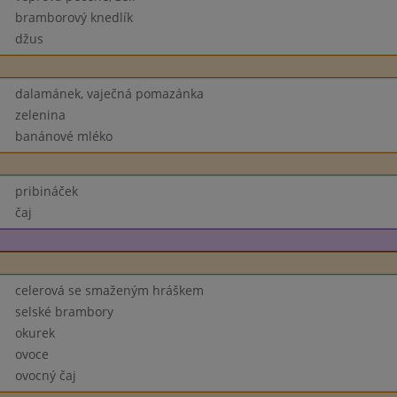
bramborový knedlík
džus
dalamánek, vaječná pomazánka
zelenina
banánové mléko
pribináček
čaj
celerová se smaženým hráškem
selské brambory
okurek
ovoce
ovocný čaj