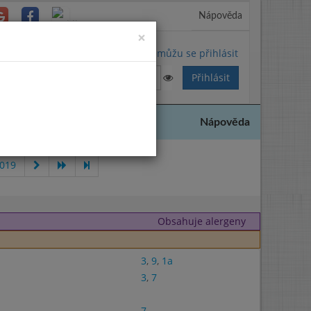
Nápověda
Close
×
Nemůžu se přihlásit
Nápověda
2019
Obsahuje alergeny
3
,
9
,
1a
3
,
7
7