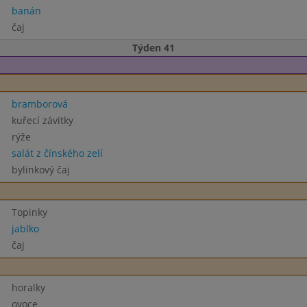
banán
čaj
Týden 41
bramborová
kuřecí závitky
rýže
salát z čínského zelí
bylinkový čaj
Topinky
jablko
čaj
horalky
ovoce