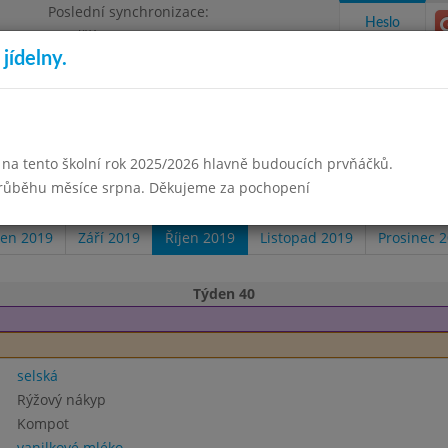
Poslední synchronizace:
Heslo
Pondělí 3.8.2026 18:05
jídelny.
Omezení objednávek
izace
 na tento školní rok 2025/2026 hlavně budoucích prvňáčků.
takty a informace
Docházka
Aktivity
průběhu měsíce srpna. Děkujeme za pochopení
en 2019
Září 2019
Říjen 2019
Listopad 2019
Prosinec 
Týden 40
selská
Rýžový nákyp
Kompot
vanilkové mléko