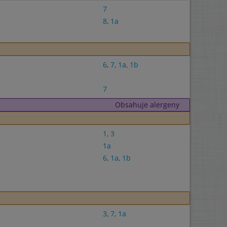
7
8
,
1a
6
,
7
,
1a
,
1b
7
Obsahuje alergeny
1
,
3
1a
6
,
1a
,
1b
3
,
7
,
1a