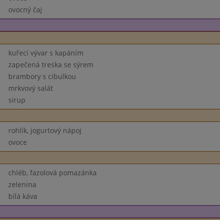
ovocný čaj
kuřecí vývar s kapáním
zapečená treska se sýrem
brambory s cibulkou
mrkvový salát
sirup
rohlík, jogurtový nápoj
ovoce
chléb, fazolová pomazánka
zelenina
bílá káva