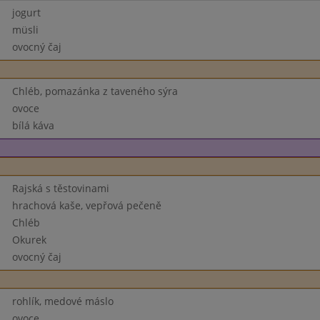
jogurt
müsli
ovocný čaj
Chléb, pomazánka z taveného sýra
ovoce
bílá káva
Rajská s těstovinami
hrachová kaše, vepřová pečeně
Chléb
Okurek
ovocný čaj
rohlík, medové máslo
ovoce