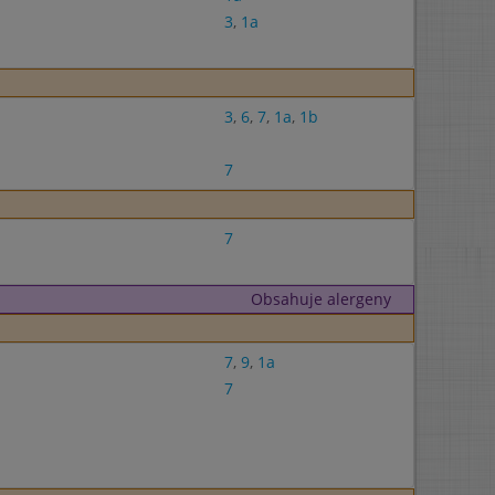
3
,
1a
3
,
6
,
7
,
1a
,
1b
7
7
Obsahuje alergeny
7
,
9
,
1a
7