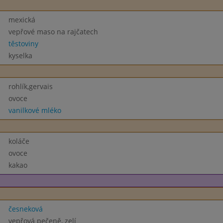
mexická
vepřové maso na rajčatech
těstoviny
kyselka
rohlík,gervais
ovoce
vanilkové mléko
koláče
ovoce
kakao
česneková
vepřová pečeně, zelí