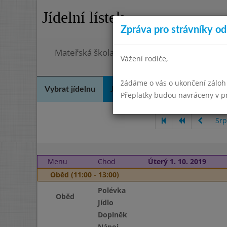
Jídelní lístek
Zpráva pro strávníky od 
Mateřská škola Šebetov, příspěvková organ
Vážení rodiče,
žádáme o vás o ukončení záloh
Vybrat jídelnu
Jídelní lístek
Historie
Kon
Přeplatky budou navráceny v 
Srp
Menu
Chod
Úterý 1. 10. 2019
Oběd (11:00 - 13:00)
Polévka
Oběd
Jídlo
Doplněk
Nápoj