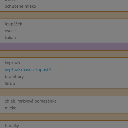
ochucené mléko
loupáček
ovoce
kakao
koprová
vepřové maso v kapustě
brambory
Sirup
chléb, mrkvová pomazánka
mléko
horalky