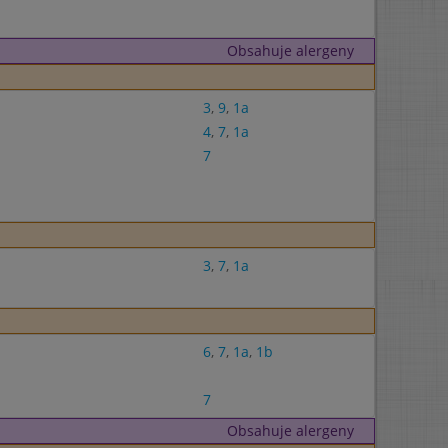
Obsahuje alergeny
3
,
9
,
1a
4
,
7
,
1a
7
3
,
7
,
1a
6
,
7
,
1a
,
1b
7
Obsahuje alergeny