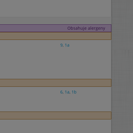
Obsahuje alergeny
9
,
1a
6
,
1a
,
1b