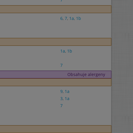
6
,
7
,
1a
,
1b
1a
,
1b
7
Obsahuje alergeny
9
,
1a
3
,
1a
7