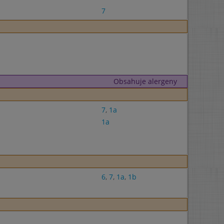
7
Obsahuje alergeny
7
,
1a
1a
6
,
7
,
1a
,
1b