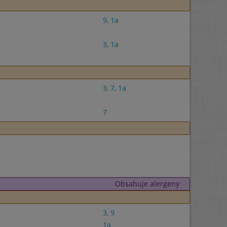
9
,
1a
3
,
1a
3
,
7
,
1a
7
Obsahuje alergeny
3
,
9
1a