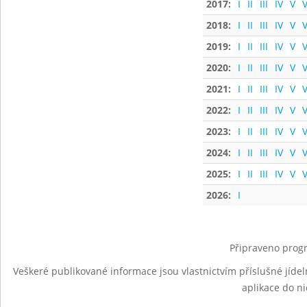
2017:
I
II
III
IV
V
V
2018:
I
II
III
IV
V
V
2019:
I
II
III
IV
V
V
2020:
I
II
III
IV
V
V
2021:
I
II
III
IV
V
V
2022:
I
II
III
IV
V
V
2023:
I
II
III
IV
V
V
2024:
I
II
III
IV
V
V
2025:
I
II
III
IV
V
V
2026:
I
Připraveno progr
Veškeré publikované informace jsou vlastnictvím příslušné jídel
aplikace do n