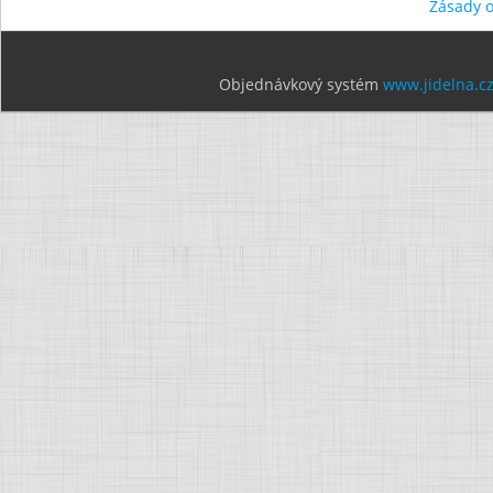
Zásady 
Objednávkový systém
www.jidelna.c