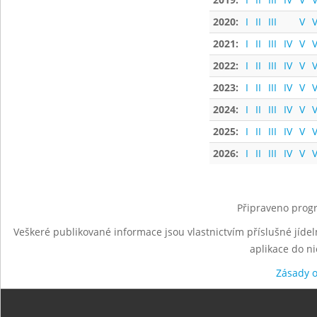
2020:
I
II
III
V
V
2021:
I
II
III
IV
V
V
2022:
I
II
III
IV
V
V
2023:
I
II
III
IV
V
V
2024:
I
II
III
IV
V
V
2025:
I
II
III
IV
V
V
2026:
I
II
III
IV
V
V
Připraveno progr
Veškeré publikované informace jsou vlastnictvím příslušné jídel
aplikace do n
Zásady 