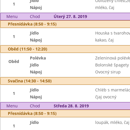
Jídlo
Obložený chléb,z
1
Nápoj
mléko, čaj
Menu
Chod
Úterý 27. 8. 2019
Přesnídávka (8:50 - 9:15)
Jídlo
Houska s tvaroho
1
Nápoj
kakao, čaj
Oběd (11:50 - 12:20)
Polévka
Zeleninová polév
Oběd
Jídlo
Bolonské špagety
Nápoj
Ovocný sirup
Svačina (14:30 - 14:50)
Jídlo
Chléb s marmelád
1
Nápoj
čjaj ovocný
Menu
Chod
Středa 28. 8. 2019
Přesnídávka (8:50 - 9:15)
Jídlo
loupák, mléko, čaj
1