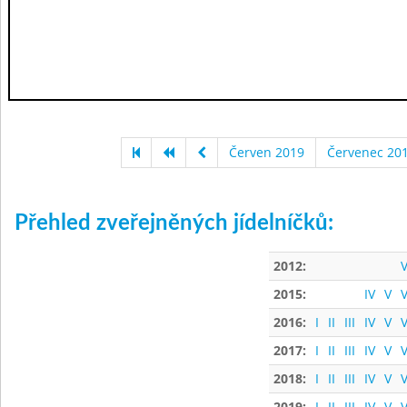
Červen 2019
Červenec 20
Přehled zveřejněných jídelníčků:
2012:
V
2015:
IV
V
V
2016:
I
II
III
IV
V
V
2017:
I
II
III
IV
V
V
2018:
I
II
III
IV
V
V
2019:
I
II
III
IV
V
V