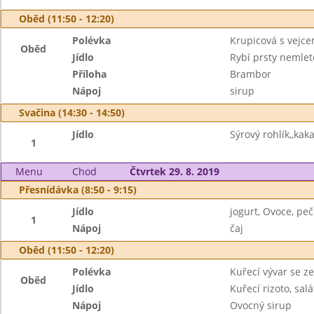
Oběd (11:50 - 12:20)
Polévka
Krupicová s vejc
Oběd
Jídlo
Rybí prsty nemlet
Příloha
Brambor
Nápoj
sirup
Svačina (14:30 - 14:50)
Jídlo
Sýrový rohlík,,kak
1
Menu
Chod
Čtvrtek 29. 8. 2019
Přesnídávka (8:50 - 9:15)
Jídlo
jogurt, Ovoce, peč
1
Nápoj
čaj
Oběd (11:50 - 12:20)
Polévka
Kuřecí vývar se z
Oběd
Jídlo
Kuřecí rizoto, salá
Nápoj
Ovocný sirup