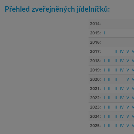
Přehled zveřejněných jídelníčků:
2014:
2015:
I
2016:
2017:
III
IV
V
V
2018:
I
II
III
IV
V
V
2019:
I
II
III
IV
V
V
2020:
I
II
III
V
V
2021:
I
II
III
IV
V
V
2022:
I
II
III
IV
V
V
2023:
I
II
III
IV
V
V
2024:
I
II
III
IV
V
V
2025:
I
II
III
IV
V
V