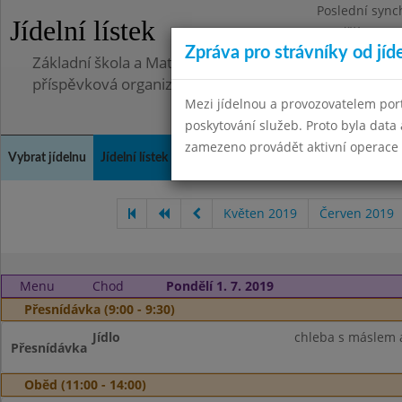
Poslední sync
Jídelní lístek
Pondělí 30.6.2
Zpráva pro strávníky od jíd
Základní škola a Mateřská škola Telnice, okres Brno-
příspěvková organizace
Mezi jídelnou a provozovatelem por
poskytování služeb. Proto byla dat
zamezeno provádět aktivní operace (
Vybrat jídelnu
Jídelní lístek
Historie
Kontakty a informace
Doch
Květen 2019
Červen 2019
Menu
Chod
Pondělí 1. 7. 2019
Přesnídávka (9:00 - 9:30)
Jídlo
chleba s máslem 
Přesnídávka
Oběd (11:00 - 14:00)