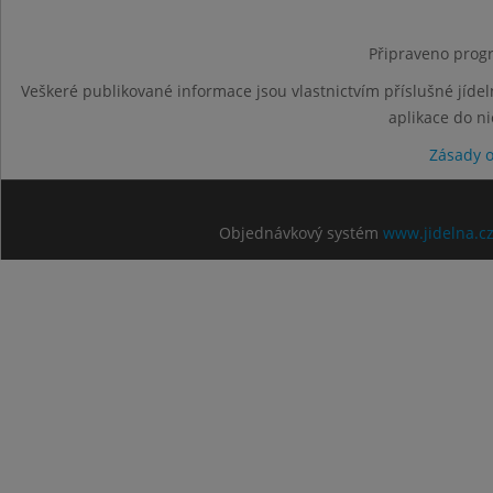
Připraveno progr
Veškeré publikované informace jsou vlastnictvím příslušné jídel
aplikace do n
Zásady 
Objednávkový systém
www.jidelna.c