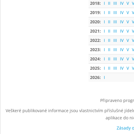
2018:
I
II
III
IV
V
V
2019:
I
II
III
IV
V
V
2020:
I
II
III
IV
V
V
2021:
I
II
III
IV
V
V
2022:
I
II
III
IV
V
V
2023:
I
II
III
IV
V
V
2024:
I
II
III
IV
V
V
2025:
I
II
III
IV
V
V
2026:
I
Připraveno progr
Veškeré publikované informace jsou vlastnictvím příslušné jídel
aplikace do n
Zásady 