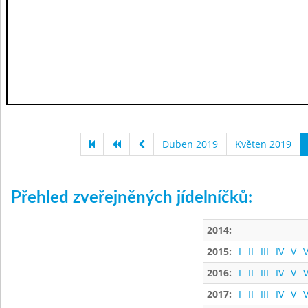
Duben 2019
Květen 2019
Přehled zveřejněných jídelníčků:
2014:
2015:
I
II
III
IV
V
V
2016:
I
II
III
IV
V
V
2017:
I
II
III
IV
V
V