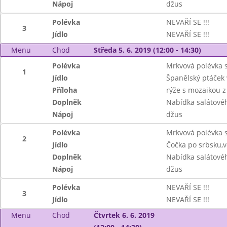
Nápoj
džus
Polévka
NEVAŘÍ SE !!!
3
Jídlo
NEVAŘÍ SE !!!
Menu
Chod
Středa 5. 6. 2019 (12:00 - 14:30)
Polévka
Mrkvová polévka 
1
Jídlo
Španělský ptáček 
Příloha
rýže s mozaikou z
Doplněk
Nabídka salátové
Nápoj
džus
Polévka
Mrkvová polévka 
2
Jídlo
Čočka po srbsku,v
Doplněk
Nabídka salátové
Nápoj
džus
Polévka
NEVAŘÍ SE !!!
3
Jídlo
NEVAŘÍ SE !!!
Menu
Chod
Čtvrtek 6. 6. 2019