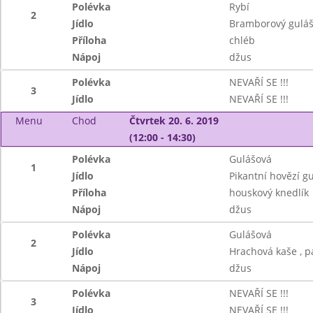
Polévka
Rybí
2
Jídlo
Bramborový gulá
Příloha
chléb
Nápoj
džus
Polévka
NEVAŘÍ SE !!!
3
Jídlo
NEVAŘÍ SE !!!
Menu
Chod
Čtvrtek 20. 6. 2019
(12:00 - 14:30)
Polévka
Gulášová
1
Jídlo
Pikantní hovězí g
Příloha
houskový knedlík
Nápoj
džus
Polévka
Gulášová
2
Jídlo
Hrachová kaše , p
Nápoj
džus
Polévka
NEVAŘÍ SE !!!
3
Jídlo
NEVAŘÍ SE !!!