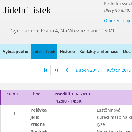
Poslední sync
Jídelní lístek
Úterý 30.6.202
Omezení obje
Gymnázium, Praha 4, Na Vítězné pláni 1160/1
Vybrat jídelnu
Jídelní lístek
Historie
Kontakty a informace
Doch
Duben 2019
Květen 2019
Menu
Chod
Pondělí 3. 6. 2019
(12:00 - 14:30)
Polévka
Luštěninová
1
Jídlo
Kuřecí maso na ka
Příloha
rýže
Doplněk
Nabídka salátové