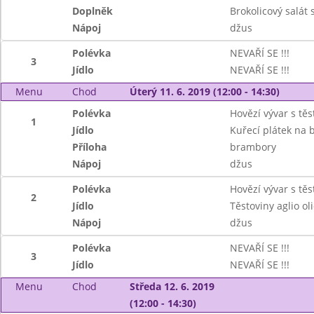
Doplněk
Brokolicový salát
Nápoj
džus
Polévka
NEVAŘÍ SE !!!
3
Jídlo
NEVAŘÍ SE !!!
Menu
Chod
Úterý 11. 6. 2019 (12:00 - 14:30)
Polévka
Hovězí vývar s tě
1
Jídlo
Kuřecí plátek na 
Příloha
brambory
Nápoj
džus
Polévka
Hovězí vývar s tě
2
Jídlo
Těstoviny aglio oli
Nápoj
džus
Polévka
NEVAŘÍ SE !!!
3
Jídlo
NEVAŘÍ SE !!!
Menu
Chod
Středa 12. 6. 2019
(12:00 - 14:30)