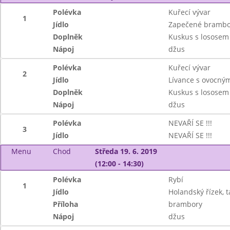
Polévka
Kuřecí vývar
1
Jídlo
Zapečené brambo
Doplněk
Kuskus s lososem
Nápoj
džus
Polévka
Kuřecí vývar
2
Jídlo
Lívance s ovocn
Doplněk
Kuskus s lososem
Nápoj
džus
Polévka
NEVAŘÍ SE !!!
3
Jídlo
NEVAŘÍ SE !!!
Menu
Chod
Středa 19. 6. 2019
(12:00 - 14:30)
Polévka
Rybí
1
Jídlo
Holandský řízek, t
Příloha
brambory
Nápoj
džus