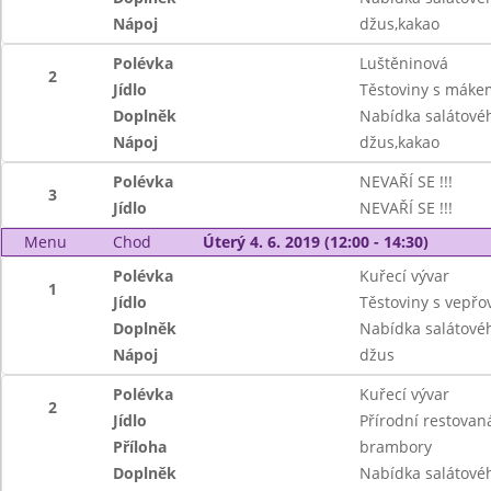
Nápoj
džus,kakao
Polévka
Luštěninová
2
Jídlo
Těstoviny s máke
Doplněk
Nabídka salátové
Nápoj
džus,kakao
Polévka
NEVAŘÍ SE !!!
3
Jídlo
NEVAŘÍ SE !!!
Menu
Chod
Úterý 4. 6. 2019 (12:00 - 14:30)
Polévka
Kuřecí vývar
1
Jídlo
Těstoviny s vepřo
Doplněk
Nabídka salátové
Nápoj
džus
Polévka
Kuřecí vývar
2
Jídlo
Přírodní restovaná
Příloha
brambory
Doplněk
Nabídka salátové