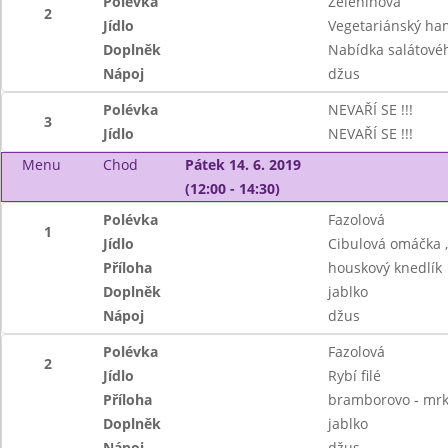
Polévka
Zeleninová
2
Jídlo
Vegetariánský ha
Doplněk
Nabídka salátové
Nápoj
džus
Polévka
NEVAŘÍ SE !!!
3
Jídlo
NEVAŘÍ SE !!!
Menu
Chod
Pátek 14. 6. 2019
(12:00 - 14:30)
Polévka
Fazolová
1
Jídlo
Cibulová omáčka 
Příloha
houskový knedlík
Doplněk
jablko
Nápoj
džus
Polévka
Fazolová
2
Jídlo
Rybí filé
Příloha
bramborovo - mrk
Doplněk
jablko
Nápoj
džus