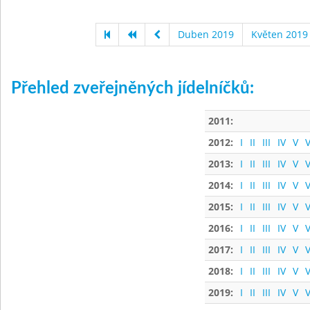
Duben 2019
Květen 2019
Přehled zveřejněných jídelníčků:
2011:
2012:
I
II
III
IV
V
V
2013:
I
II
III
IV
V
V
2014:
I
II
III
IV
V
V
2015:
I
II
III
IV
V
V
2016:
I
II
III
IV
V
V
2017:
I
II
III
IV
V
V
2018:
I
II
III
IV
V
V
2019:
I
II
III
IV
V
V