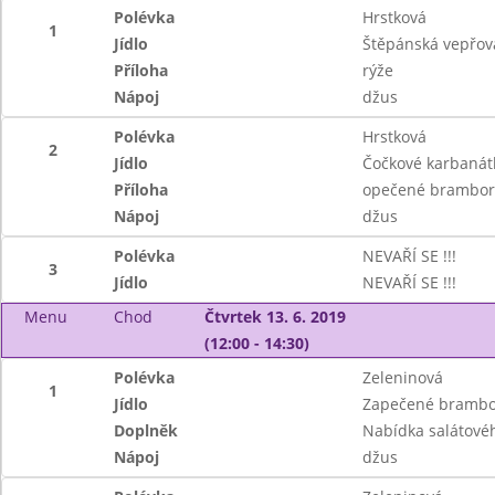
Polévka
Hrstková
1
Jídlo
Štěpánská vepřov
Příloha
rýže
Nápoj
džus
Polévka
Hrstková
2
Jídlo
Čočkové karbanátk
Příloha
opečené brambor
Nápoj
džus
Polévka
NEVAŘÍ SE !!!
3
Jídlo
NEVAŘÍ SE !!!
Menu
Chod
Čtvrtek 13. 6. 2019
(12:00 - 14:30)
Polévka
Zeleninová
1
Jídlo
Zapečené brambo
Doplněk
Nabídka salátové
Nápoj
džus