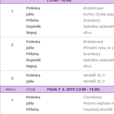
(12:00 - 14:30)
Polévka
Brokolicová
1
Jídlo
Kuřecí čínské plac
Příloha
brambory
Doplněk
Nabídka salátové
Nápoj
džus
Polévka
Brokolicová
2
Jídlo
Přírodní ryba se
Příloha
brambory
Doplněk
Nabídka salátové
Nápoj
džus
Polévka
NEVAŘÍ SE !!!
3
Jídlo
NEVAŘÍ SE !!!
Menu
Chod
Pátek 7. 6. 2019 (12:00 - 14:30)
Polévka
Česneková
1
Jídlo
Pečené vepřové m
Příloha
houskový knedlík