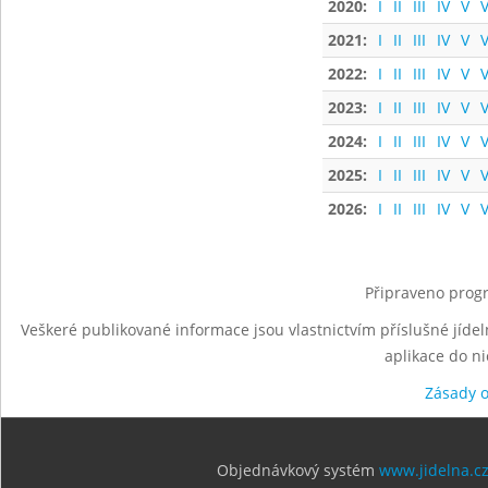
2020:
I
II
III
IV
V
V
2021:
I
II
III
IV
V
V
2022:
I
II
III
IV
V
V
2023:
I
II
III
IV
V
V
2024:
I
II
III
IV
V
V
2025:
I
II
III
IV
V
V
2026:
I
II
III
IV
V
V
Připraveno progr
Veškeré publikované informace jsou vlastnictvím příslušné jídel
aplikace do n
Zásady 
Objednávkový systém
www.jidelna.c