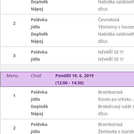
Doplněk
Nabídka salátové
Nápoj
džus
Polévka
Česneková
2
Jídlo
Těstoviny s losos
Doplněk
Nabídka salátové
Nápoj
džus
Polévka
NEVAŘÍ SE !!!
3
Jídlo
NEVAŘÍ SE !!!
Menu
Chod
Pondělí 10. 6. 2019
(12:00 - 14:30)
Polévka
Bramborová
1
Jídlo
Rizoto po srbsku ,
Doplněk
Brokolicový salát
Nápoj
džus
Polévka
Bramborová
2
Jídlo
Žemlovka s tvaroh