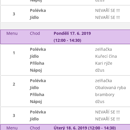
Polévka
NEVAŘÍ SE !!!
3
Jídlo
NEVAŘÍ SE !!!
Menu
Chod
Pondělí 17. 6. 2019
(12:00 - 14:30)
Polévka
zelňačka
1
Jídlo
Kuřecí čína
Příloha
Kari rýže
Nápoj
džus
Polévka
zelňačka
2
Jídlo
Obalovaná ryba
Příloha
brambory
Nápoj
džus
Polévka
NEVAŘÍ SE !!!
3
Jídlo
NEVAŘÍ SE !!!
Menu
Chod
Úterý 18. 6. 2019 (12:00 - 14:30)