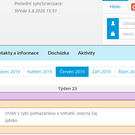
Poslední synchronizace:
Heslo
Středa 5.8.2026 15:51
takty a informace
Docházka
Aktivity
uben 2019
Květen 2019
Červen 2019
Září 2019
Říjen 2
Týden 23
chléb s rybí pomazánkou v tomatě, ovocný čaj
jablko