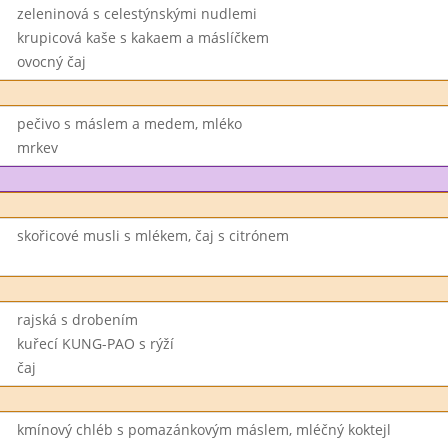
zeleninová s celestýnskými nudlemi
krupicová kaše s kakaem a máslíčkem
ovocný čaj
pečivo s máslem a medem, mléko
mrkev
skořicové musli s mlékem, čaj s citrónem
rajská s drobením
kuřecí KUNG-PAO s rýží
čaj
kmínový chléb s pomazánkovým máslem, mléčný koktejl