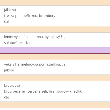
jáhlová
treska pod peřinkou, brambory
čaj
kmínový chléb s Ramou, bylinkový čaj
salátová okurka
veka s hermelínovou pomazánkou, čaj
jablko
krupicová
krůtí pečeně , červené zelí, bramborový knedlík
čaj