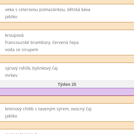
veka s celerovou pomazánkou, dětská káva
jablko
kroupová
francouzské brambory, červená řepa
voda se sirupem
sýrový rohlík, bylinkový čaj
mrkev
Týden 25
kmínový chléb s taveným sýrem, ovocný čaj
jablko