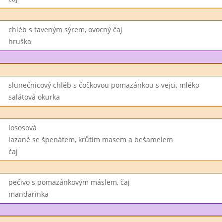
chléb s taveným sýrem, ovocný čaj
hruška
slunečnicový chléb s čočkovou pomazánkou s vejci, mléko
salátová okurka
lososová
lazaně se špenátem, krůtím masem a bešamelem
čaj
pečivo s pomazánkovým máslem, čaj
mandarinka