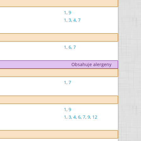
1
,
9
1
,
3
,
4
,
7
1
,
6
,
7
Obsahuje alergeny
1
,
7
1
,
9
1
,
3
,
4
,
6
,
7
,
9
,
12