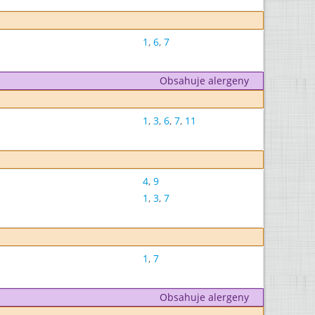
1
,
6
,
7
Obsahuje alergeny
1
,
3
,
6
,
7
,
11
4
,
9
1
,
3
,
7
1
,
7
Obsahuje alergeny