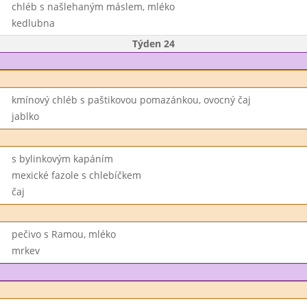
chléb s našlehaným máslem, mléko
kedlubna
Týden 24
kmínový chléb s paštikovou pomazánkou, ovocný čaj
jablko
s bylinkovým kapáním
mexické fazole s chlebíčkem
čaj
pečivo s Ramou, mléko
mrkev