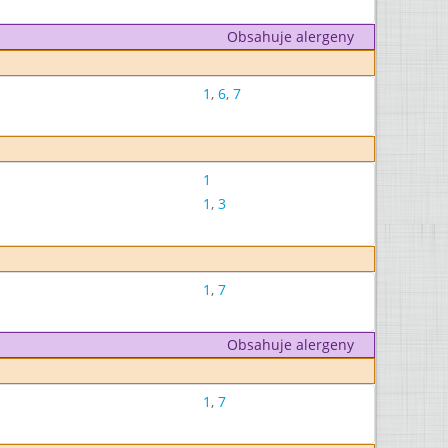
Obsahuje alergeny
1
,
6
,
7
1
1
,
3
1
,
7
Obsahuje alergeny
1
,
7