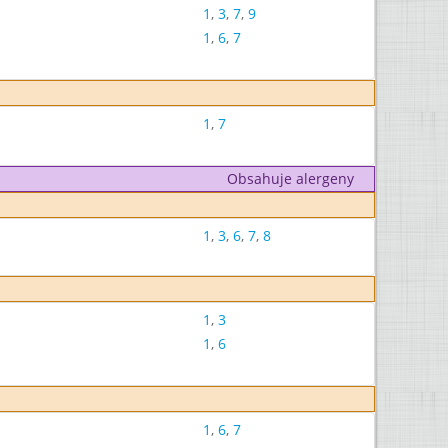
1
,
3
,
7
,
9
1
,
6
,
7
1
,
7
Obsahuje alergeny
1
,
3
,
6
,
7
,
8
1
,
3
1
,
6
1
,
6
,
7