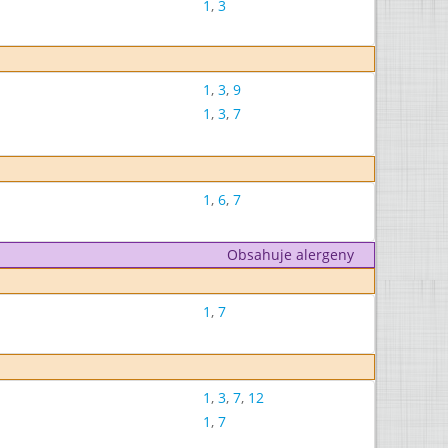
1
,
3
1
,
3
,
9
1
,
3
,
7
1
,
6
,
7
Obsahuje alergeny
1
,
7
1
,
3
,
7
,
12
1
,
7