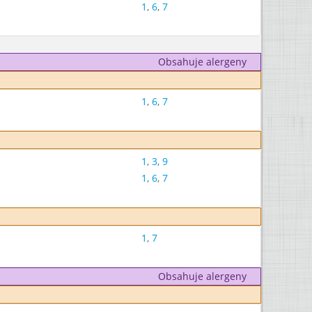
1
,
6
,
7
Obsahuje alergeny
1
,
6
,
7
1
,
3
,
9
1
,
6
,
7
1
,
7
Obsahuje alergeny