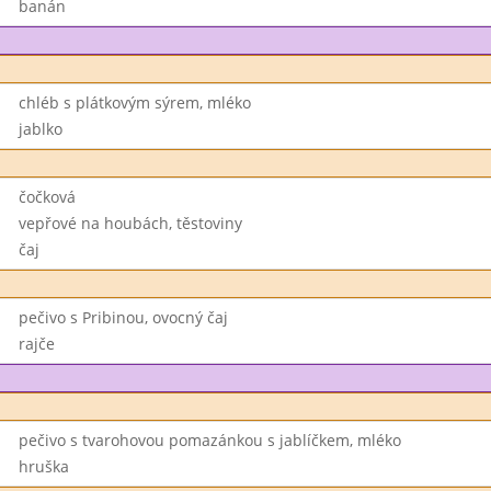
banán
chléb s plátkovým sýrem, mléko
jablko
čočková
vepřové na houbách, těstoviny
čaj
pečivo s Pribinou, ovocný čaj
rajče
pečivo s tvarohovou pomazánkou s jablíčkem, mléko
hruška