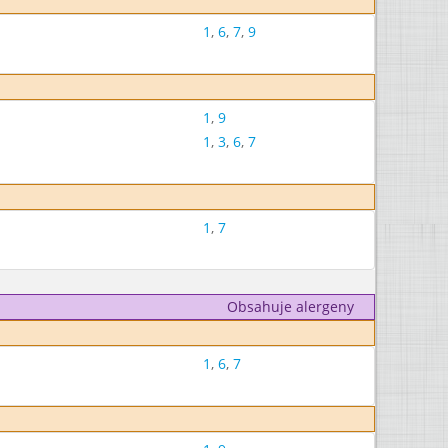
1
,
6
,
7
,
9
1
,
9
1
,
3
,
6
,
7
1
,
7
Obsahuje alergeny
1
,
6
,
7