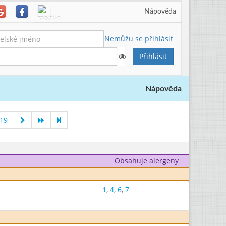
Nápověda
Nemůžu se přihlásit
Nápověda
019
Obsahuje alergeny
1
,
4
,
6
,
7