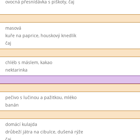
ovocná přesnídávka s piškoty, čaj
masová
kuře na paprice, houskový knedlík
čaj
chléb s máslem, kakao
nektarinka
pečivo s lučinou a pažitkou, mléko
banán
domácí kulajda
drůbeží játra na cibulce, dušená rýže
čaj