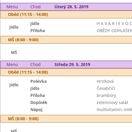
Menu
Chod
Úterý 28. 5. 2019
Oběd (11:15 - 14:00)
Jídlo
H A V Á R I E V O 
Jídlo
Příloha
OBĚDY ODHLÁŠE
MŠ (8:00 - 9:00)
MŠ
Menu
Chod
Středa 29. 5. 2019
Oběd (11:15 - 14:00)
Polévka
Hrstková
Jídlo
Jídlo
Čevabčiči
Příloha
brambory
Doplněk
zeleninový salát
Nápoj
multivitamin, mlé
MŠ (8:00 - 9:00)
MŠ