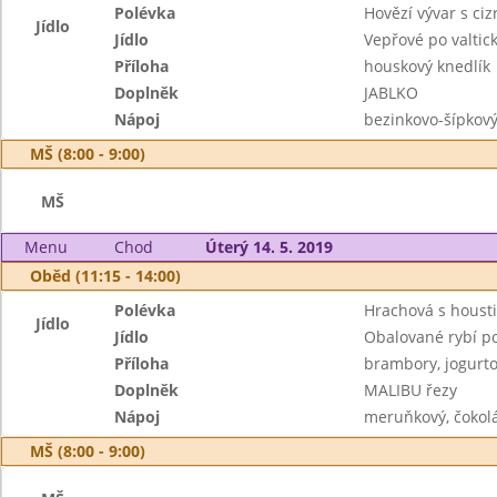
Polévka
Hovězí vývar s ci
Jídlo
Jídlo
Vepřové po valtic
Příloha
houskový knedlík
Doplněk
JABLKO
Nápoj
bezinkovo-šípkov
MŠ (8:00 - 9:00)
MŠ
Menu
Chod
Úterý 14. 5. 2019
Oběd (11:15 - 14:00)
Polévka
Hrachová s houst
Jídlo
Jídlo
Obalované rybí p
Příloha
brambory, jogurto
Doplněk
MALIBU řezy
Nápoj
meruňkový, čokol
MŠ (8:00 - 9:00)