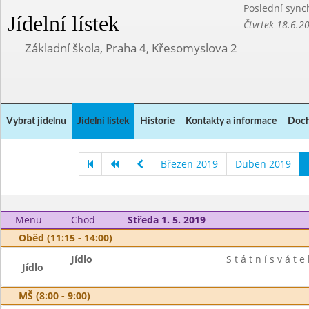
Poslední sync
Jídelní lístek
Čtvrtek 18.6.2
Základní škola, Praha 4, Křesomyslova 2
Vybrat jídelnu
Jídelní lístek
Historie
Kontakty a informace
Doch
Březen 2019
Duben 2019
Menu
Chod
Středa 1. 5. 2019
Oběd (11:15 - 14:00)
Jídlo
S t á t n í s v á t e 
Jídlo
MŠ (8:00 - 9:00)