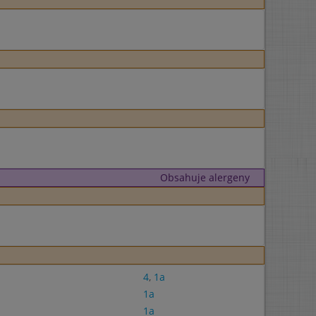
Obsahuje alergeny
4
,
1a
1a
1a