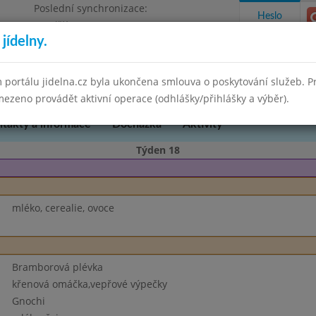
Poslední synchronizace:
Heslo
Pondělí 30.6.2025 15:21
jídelny.
kres Brno-venkov, příspěvková organizace
 portálu jidelna.cz byla ukončena smlouva o poskytování služeb. 
ezeno provádět aktivní operace (odhlášky/přihlášky a výběr).
takty a informace
Docházka
Aktivity
Týden 18
mléko, cerealie, ovoce
Bramborová plévka
křenová omáčka,vepřové výpečky
Gnochi