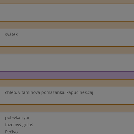
svátek
chléb, vitamínová pomazánka, kapučínek,čaj
polévka rybí
fazolový guláš
Pečivo