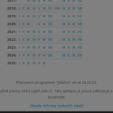
2017:
III
IV
V
VI
VII
IX
X
XI
XII
2018:
I
II
III
IV
V
VI
VII
VIII
IX
X
XI
XII
2019:
I
II
III
IV
V
VI
VII
IX
X
XI
XII
2020:
I
II
III
V
VI
VII
IX
X
XI
XII
2021:
I
II
III
IV
V
VI
VII
IX
X
XI
XII
2022:
I
II
III
IV
V
VI
VII
IX
X
XI
XII
2023:
I
II
III
IV
V
VI
VII
IX
X
XI
XII
2024:
I
II
III
IV
V
VI
VII
IX
X
XI
XII
2025:
I
II
III
IV
V
VI
Připraveno programem "Jídelna" verze 24.25.03.
lušné jídelny nebo svých tvůrců. Tato aplikace je pouze zobrazuje 
zasahovat.
Zásady ochrany osobních údajů