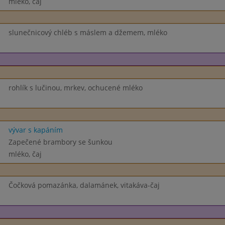
mléko, čaj
slunečnicový chléb s máslem a džemem, mléko
rohlík s lučinou, mrkev, ochucené mléko
vývar s kapáním
Zapečené brambory se šunkou
mléko, čaj
Čočková pomazánka, dalamánek, vitakáva-čaj