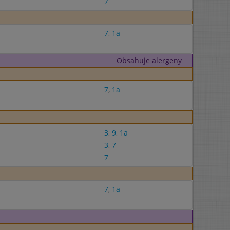
7
7
,
1a
Obsahuje alergeny
7
,
1a
3
,
9
,
1a
3
,
7
7
7
,
1a