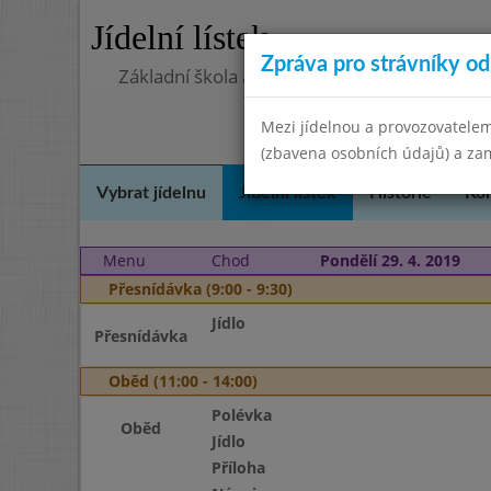
Jídelní lístek
Zpráva pro strávníky od 
Základní škola a Mateřská škola Telnice, o
Mezi jídelnou a provozovatelem
(zbavena osobních údajů) a zam
Vybrat jídelnu
Jídelní lístek
Historie
Kon
Menu
Chod
Pondělí 29. 4. 2019
Přesnídávka (9:00 - 9:30)
Jídlo
Přesnídávka
Oběd (11:00 - 14:00)
Polévka
Oběd
Jídlo
Příloha