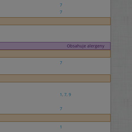
7
7
Obsahuje alergeny
7
1
,
7
,
9
7
1