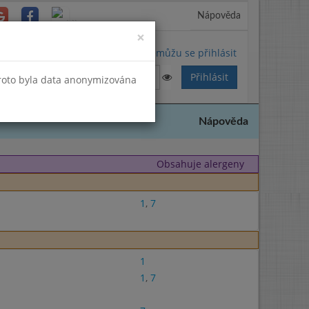
Nápověda
Close
×
Nemůžu se přihlásit
Proto byla data anonymizována
Nápověda
Obsahuje alergeny
1
,
7
1
1
,
7