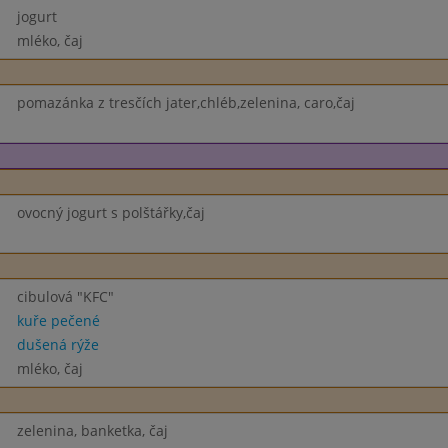
jogurt
mléko, čaj
pomazánka z tresčích jater,chléb,zelenina, caro,čaj
ovocný jogurt s polštářky,čaj
cibulová "KFC"
kuře pečené
dušená rýže
mléko, čaj
zelenina, banketka, čaj