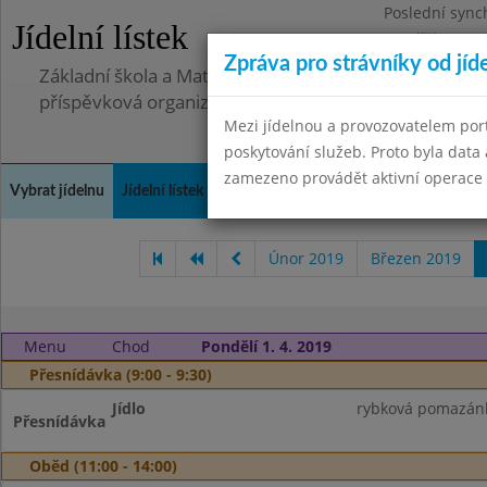
Poslední sync
Jídelní lístek
Pondělí 30.6.2
Zpráva pro strávníky od jíd
Základní škola a Mateřská škola Telnice, okres Brno-
příspěvková organizace
Mezi jídelnou a provozovatelem por
poskytování služeb. Proto byla dat
zamezeno provádět aktivní operace (
Vybrat jídelnu
Jídelní lístek
Historie
Kontakty a informace
Doch
Únor 2019
Březen 2019
Menu
Chod
Pondělí 1. 4. 2019
Přesnídávka (9:00 - 9:30)
Jídlo
rybková pomazánk
Přesnídávka
Oběd (11:00 - 14:00)