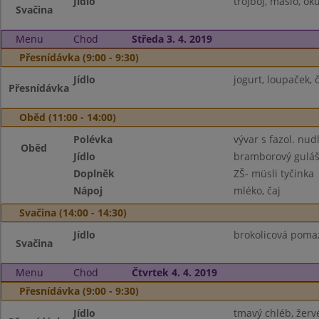
Jídlo
trojboj, máslo, ok
Svačina
Menu
Chod
Středa 3. 4. 2019
Přesnídávka (9:00 - 9:30)
Jídlo
jogurt, loupaček, č
Přesnídávka
Oběd (11:00 - 14:00)
Polévka
vývar s fazol. nud
Oběd
Jídlo
bramborový gulá
Doplněk
ZŠ- müsli tyčinka
Nápoj
mléko, čaj
Svačina (14:00 - 14:30)
Jídlo
brokolicová pomazá
Svačina
Menu
Chod
Čtvrtek 4. 4. 2019
Přesnídávka (9:00 - 9:30)
Jídlo
tmavý chléb, žerv