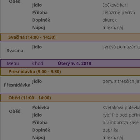
Oběd
Jídlo
čočkové kari
Příloha
celozrné pečivo
Doplněk
okurek
Nápoj
mléko, čaj
Svačina (14:00 - 14:30)
Jídlo
sýrová pomazánka,
Svačina
Menu
Chod
Úterý 9. 4. 2019
Přesnídávka (9:00 - 9:30)
Jídlo
pom. z tresčích ja
Přesnídávka
Oběd (11:00 - 14:00)
Polévka
Květáková polévk
Oběd
Jídlo
rybí filé pod peři
Příloha
bramborová kaše
Doplněk
paprika
Nápoj
mléko, čaj