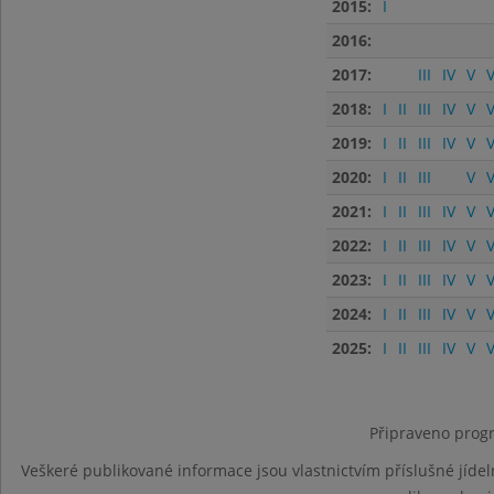
2015:
I
2016:
2017:
III
IV
V
V
2018:
I
II
III
IV
V
V
2019:
I
II
III
IV
V
V
2020:
I
II
III
V
V
2021:
I
II
III
IV
V
V
2022:
I
II
III
IV
V
V
2023:
I
II
III
IV
V
V
2024:
I
II
III
IV
V
V
2025:
I
II
III
IV
V
V
Připraveno progr
Veškeré publikované informace jsou vlastnictvím příslušné jídel