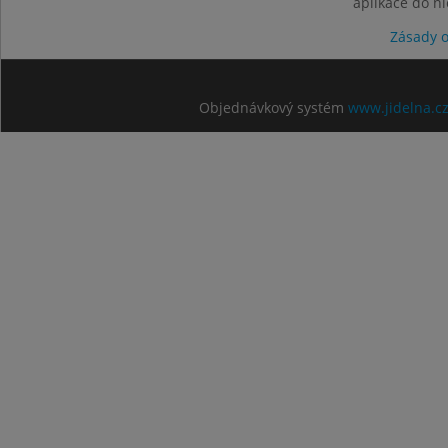
aplikace do n
Zásady 
Objednávkový systém
www.jidelna.c