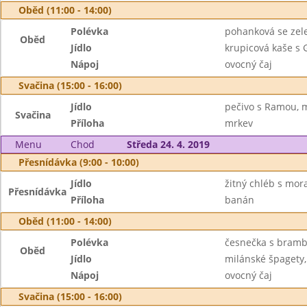
Oběd (11:00 - 14:00)
Polévka
pohanková se zel
Oběd
Jídlo
krupicová kaše s
Nápoj
ovocný čaj
Svačina (15:00 - 16:00)
Jídlo
pečivo s Ramou, 
Svačina
Příloha
mrkev
Menu
Chod
Středa 24. 4. 2019
Přesnídávka (9:00 - 10:00)
Jídlo
žitný chléb s mo
Přesnídávka
Příloha
banán
Oběd (11:00 - 14:00)
Polévka
česnečka s bram
Oběd
Jídlo
milánské špagety,
Nápoj
ovocný čaj
Svačina (15:00 - 16:00)