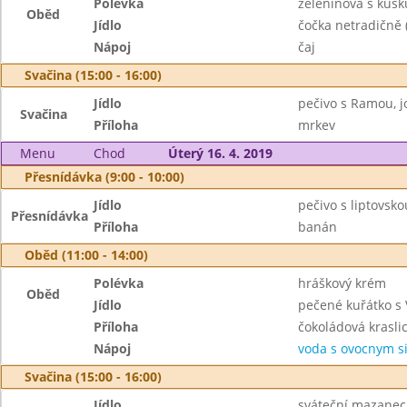
Polévka
zeleninová s kus
Oběd
Jídlo
čočka netradičně 
Nápoj
čaj
Svačina (15:00 - 16:00)
Jídlo
pečivo s Ramou, j
Svačina
Příloha
mrkev
Menu
Chod
Úterý 16. 4. 2019
Přesnídávka (9:00 - 10:00)
Jídlo
pečivo s liptovsk
Přesnídávka
Příloha
banán
Oběd (11:00 - 14:00)
Polévka
hráškový krém
Oběd
Jídlo
pečené kuřátko s
Příloha
čokoládová krasli
Nápoj
voda s ovocnym 
Svačina (15:00 - 16:00)
Jídlo
sváteční mazanec