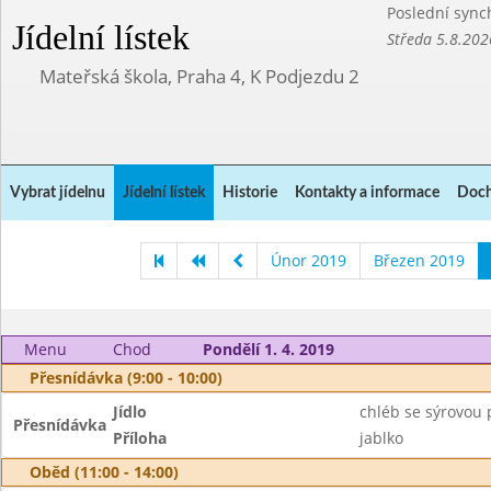
Poslední sync
Jídelní lístek
Středa 5.8.202
Mateřská škola, Praha 4, K Podjezdu 2
Vybrat jídelnu
Jídelní lístek
Historie
Kontakty a informace
Doch
Únor 2019
Březen 2019
Menu
Chod
Pondělí 1. 4. 2019
Přesnídávka (9:00 - 10:00)
Jídlo
chléb se sýrovou
Přesnídávka
Příloha
jablko
Oběd (11:00 - 14:00)