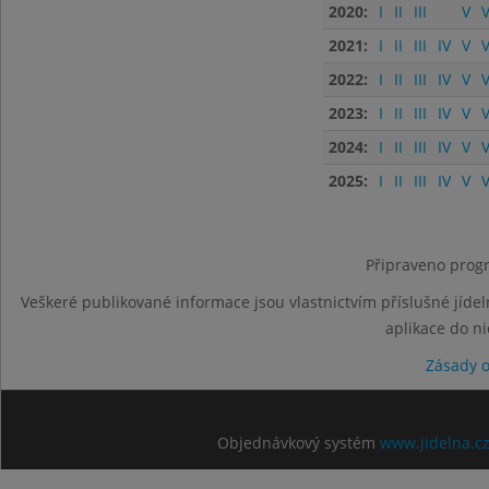
2020:
I
II
III
V
V
2021:
I
II
III
IV
V
V
2022:
I
II
III
IV
V
V
2023:
I
II
III
IV
V
V
2024:
I
II
III
IV
V
V
2025:
I
II
III
IV
V
V
Připraveno progr
Veškeré publikované informace jsou vlastnictvím příslušné jídel
aplikace do n
Zásady 
Objednávkový systém
www.jidelna.c