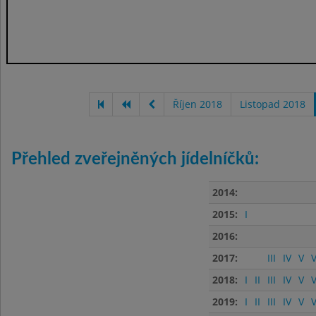
Říjen 2018
Listopad 2018
Přehled zveřejněných jídelníčků:
2014:
2015:
I
2016:
2017:
III
IV
V
V
2018:
I
II
III
IV
V
V
2019:
I
II
III
IV
V
V