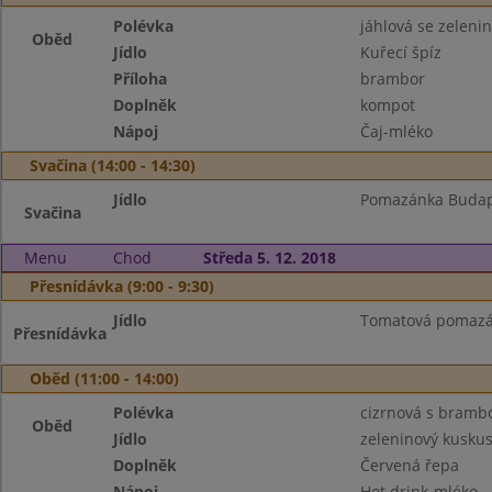
Polévka
jáhlová se zeleni
Oběd
Jídlo
Kuřecí špíz
Příloha
brambor
Doplněk
kompot
Nápoj
Čaj-mléko
Svačina (14:00 - 14:30)
Jídlo
Pomazánka Budapeš
Svačina
Menu
Chod
Středa 5. 12. 2018
Přesnídávka (9:00 - 9:30)
Jídlo
Tomatová pomazán
Přesnídávka
Oběd (11:00 - 14:00)
Polévka
cizrnová s bram
Oběd
Jídlo
zeleninový kusku
Doplněk
Červená řepa
Nápoj
Hot drink-mléko