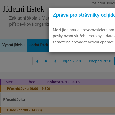
Poslední sync
Jídelní lístek
Pondělí 30.6.2
Zpráva pro strávníky od jíd
Základní škola a Mateřská škola Telnice, okres Brno-
příspěvková organizace
Mezi jídelnou a provozovatelem por
poskytování služeb. Proto byla dat
zamezeno provádět aktivní operace (
Vybrat jídelnu
Jídelní lístek
Historie
Kontakty a informace
Doch
Říjen 2018
Listopad 2018
Menu
Chod
Sobota 1. 12. 2018
Přesnídávka (9:00 - 9:30)
Přesnídávka
Oběd (11:00 - 14:00)