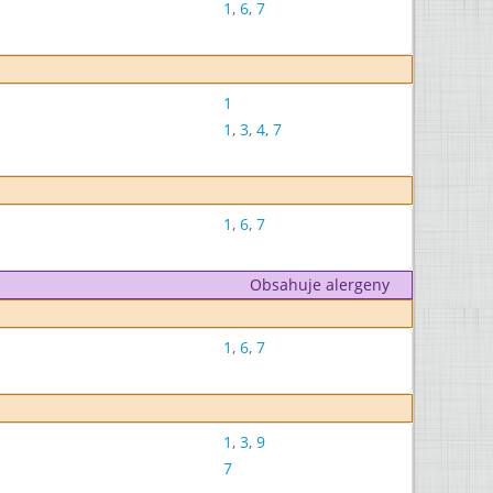
1
,
6
,
7
1
1
,
3
,
4
,
7
1
,
6
,
7
Obsahuje alergeny
1
,
6
,
7
1
,
3
,
9
7