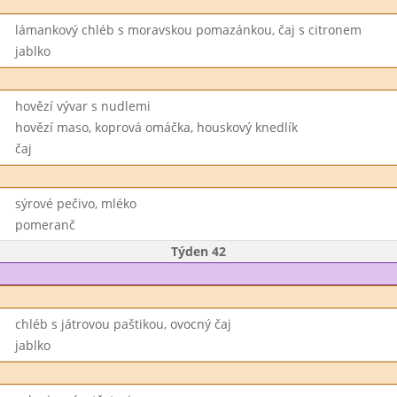
lámankový chléb s moravskou pomazánkou, čaj s citronem
jablko
hovězí vývar s nudlemi
hovězí maso, koprová omáčka, houskový knedlík
čaj
sýrové pečivo, mléko
pomeranč
Týden 42
chléb s játrovou paštikou, ovocný čaj
jablko