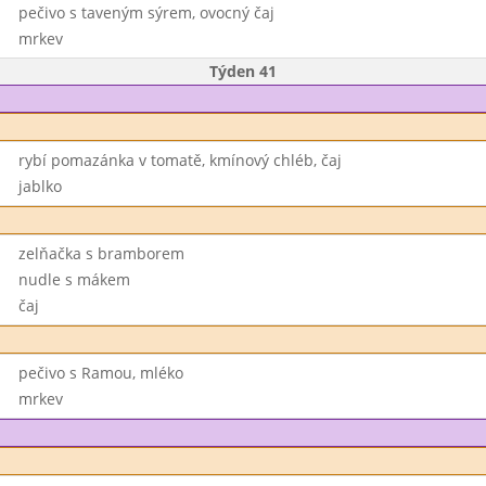
pečivo s taveným sýrem, ovocný čaj
mrkev
Týden 41
rybí pomazánka v tomatě, kmínový chléb, čaj
jablko
zelňačka s bramborem
nudle s mákem
čaj
pečivo s Ramou, mléko
mrkev