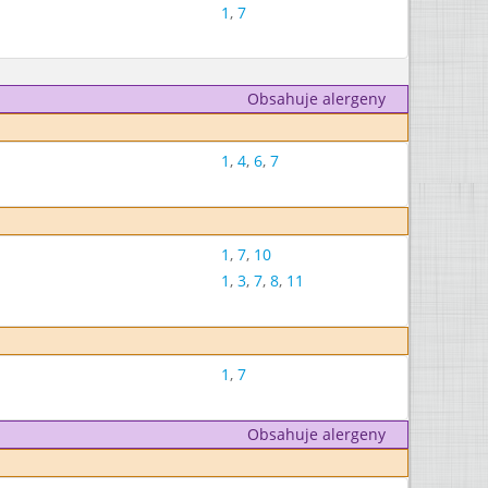
1
,
7
Obsahuje alergeny
1
,
4
,
6
,
7
1
,
7
,
10
1
,
3
,
7
,
8
,
11
1
,
7
Obsahuje alergeny