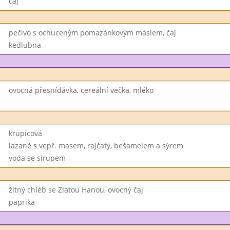
čaj
pečivo s ochuceným pomazánkovým máslem, čaj
kedlubna
ovocná přesnídávka, cereální večka, mléko
krupicová
lazaně s vepř. masem, rajčaty, bešamelem a sýrem
voda se sirupem
žitný chléb se Zlatou Hanou, ovocný čaj
paprika