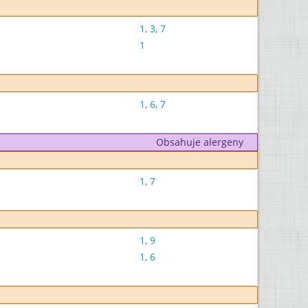
1
,
3
,
7
1
1
,
6
,
7
Obsahuje alergeny
1
,
7
1
,
9
1
,
6