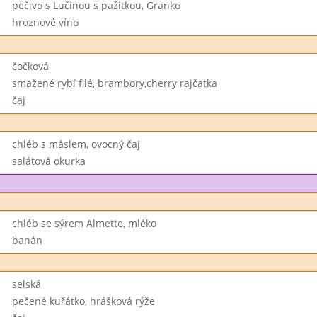
pečivo s Lučinou s pažitkou, Granko
hroznové víno
čočková
smažené rybí filé, brambory,cherry rajčatka
čaj
chléb s máslem, ovocný čaj
salátová okurka
chléb se sýrem Almette, mléko
banán
selská
pečené kuřátko, hrášková rýže