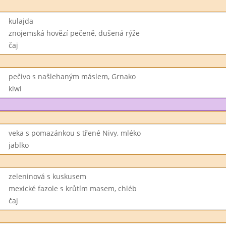
kulajda
znojemská hovězí pečeně, dušená rýže
čaj
pečivo s našlehaným máslem, Grnako
kiwi
veka s pomazánkou s třené Nivy, mléko
jablko
zeleninová s kuskusem
mexické fazole s krůtím masem, chléb
čaj