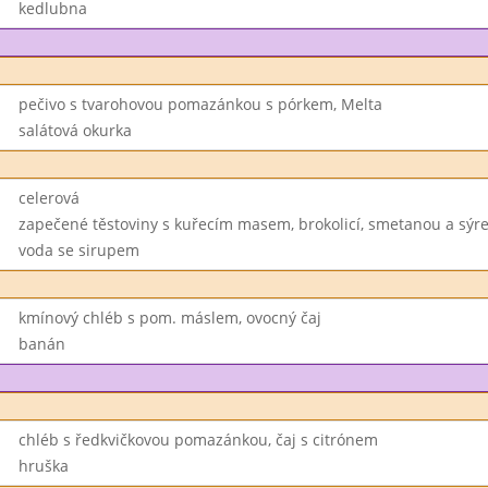
kedlubna
pečivo s tvarohovou pomazánkou s pórkem, Melta
salátová okurka
celerová
zapečené těstoviny s kuřecím masem, brokolicí, smetanou a sýr
voda se sirupem
kmínový chléb s pom. máslem, ovocný čaj
banán
chléb s ředkvičkovou pomazánkou, čaj s citrónem
hruška