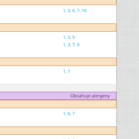
1
,
3
,
6
,
7
,
10
1
,
3
,
9
1
,
3
,
7
,
9
1
,
7
Obsahuje alergeny
1
,
6
,
7