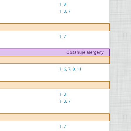
1
,
9
1
,
3
,
7
1
,
7
Obsahuje alergeny
1
,
6
,
7
,
9
,
11
1
,
3
1
,
3
,
7
1
,
7