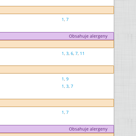
1
,
7
Obsahuje alergeny
1
,
3
,
6
,
7
,
11
1
,
9
1
,
3
,
7
1
,
7
Obsahuje alergeny