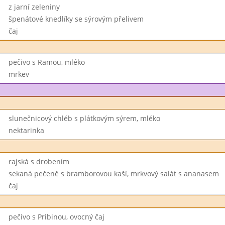
z jarní zeleniny
špenátové knedlíky se sýrovým přelivem
čaj
pečivo s Ramou, mléko
mrkev
slunečnicový chléb s plátkovým sýrem, mléko
nektarinka
rajská s drobením
sekaná pečeně s bramborovou kaší, mrkvový salát s ananasem
čaj
pečivo s Pribinou, ovocný čaj