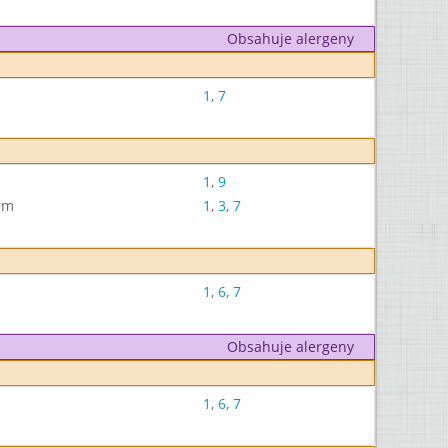
Obsahuje alergeny
1
,
7
1
,
9
em
1
,
3
,
7
1
,
6
,
7
Obsahuje alergeny
1
,
6
,
7