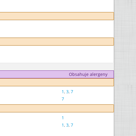
Obsahuje alergeny
1
,
3
,
7
7
1
1
,
3
,
7