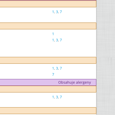
1
,
3
,
7
1
1
,
3
,
7
1
,
3
,
7
7
Obsahuje alergeny
1
,
3
,
7