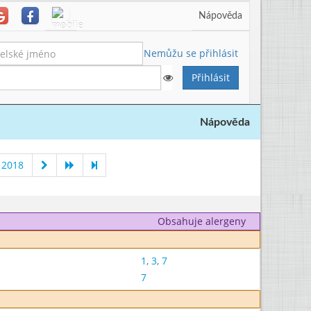
Nápověda
Nemůžu se přihlásit
Nápověda
 2018
Obsahuje alergeny
1
,
3
,
7
7