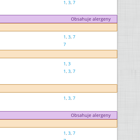
1
,
3
,
7
Obsahuje alergeny
1
,
3
,
7
7
1
,
3
1
,
3
,
7
1
,
3
,
7
Obsahuje alergeny
1
,
3
,
7