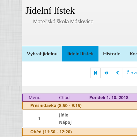
Jídelní lístek
Mateřská škola Máslovice
Vybrat jídelnu
Jídelní lístek
Historie
Kon
Červ
Menu
Chod
Pondělí 1. 10. 2018
Přesnídávka (8:50 - 9:15)
Jídlo
1
Nápoj
Oběd (11:50 - 12:20)