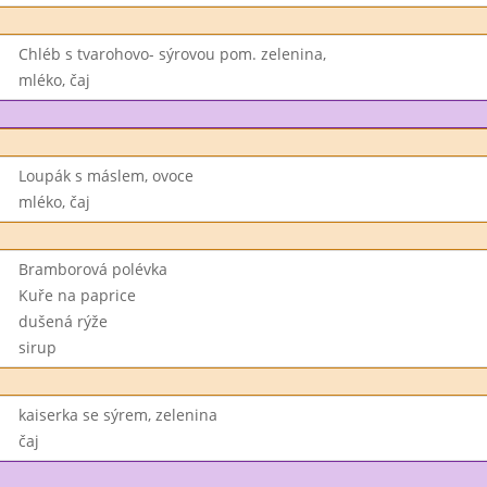
Chléb s tvarohovo- sýrovou pom. zelenina,
mléko, čaj
Loupák s máslem, ovoce
mléko, čaj
Bramborová polévka
Kuře na paprice
dušená rýže
sirup
kaiserka se sýrem, zelenina
čaj