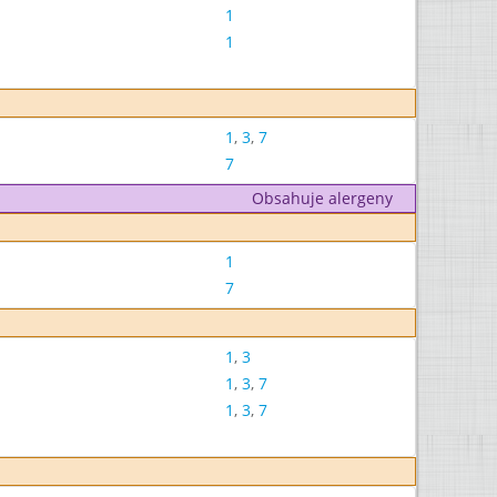
1
1
1
,
3
,
7
7
Obsahuje alergeny
1
7
1
,
3
1
,
3
,
7
1
,
3
,
7