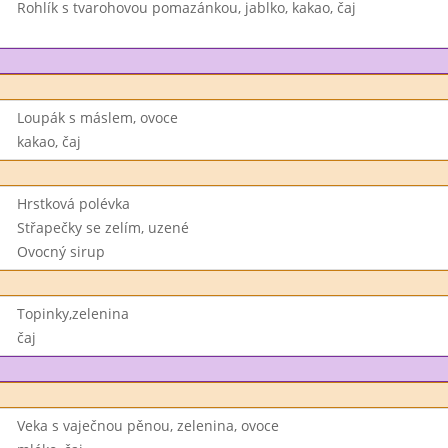
Rohlík s tvarohovou pomazánkou, jablko, kakao, čaj
Loupák s máslem, ovoce
kakao, čaj
Hrstková polévka
Střapečky se zelím, uzené
Ovocný sirup
Topinky,zelenina
čaj
Veka s vaječnou pěnou, zelenina, ovoce