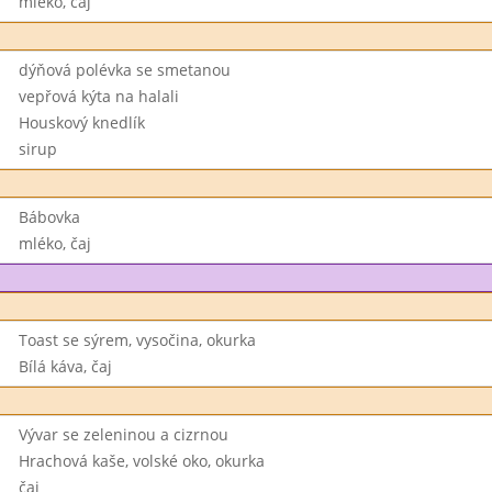
mléko, čaj
dýňová polévka se smetanou
vepřová kýta na halali
Houskový knedlík
sirup
Bábovka
mléko, čaj
Toast se sýrem, vysočina, okurka
Bílá káva, čaj
Vývar se zeleninou a cizrnou
Hrachová kaše, volské oko, okurka
čaj