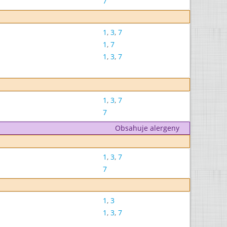
7
1
,
3
,
7
1
,
7
1
,
3
,
7
1
,
3
,
7
7
Obsahuje alergeny
1
,
3
,
7
7
1
,
3
1
,
3
,
7