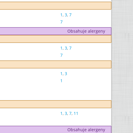
1
,
3
,
7
7
Obsahuje alergeny
1
,
3
,
7
7
1
,
3
1
1
,
3
,
7
,
11
Obsahuje alergeny