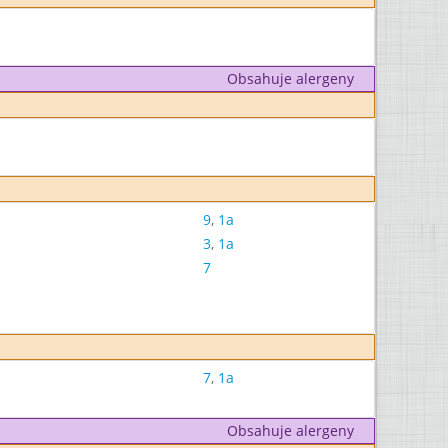
Obsahuje alergeny
9
,
1a
3
,
1a
7
7
,
1a
Obsahuje alergeny