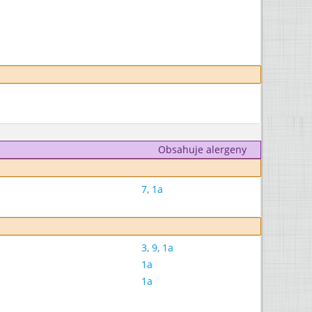
Obsahuje alergeny
7
,
1a
3
,
9
,
1a
1a
1a