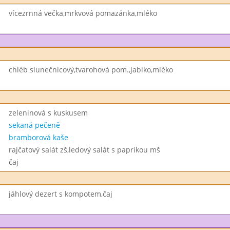
vícezrnná večka,mrkvová pomazánka,mléko
chléb slunečnicový,tvarohová pom.,jablko,mléko
zeleninová s kuskusem
sekaná pečeně
bramborová kaše
rajčatový salát zš,ledový salát s paprikou mš
čaj
jáhlový dezert s kompotem,čaj