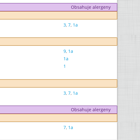
Obsahuje alergeny
3
,
7
,
1a
9
,
1a
1a
1
3
,
7
,
1a
Obsahuje alergeny
7
,
1a