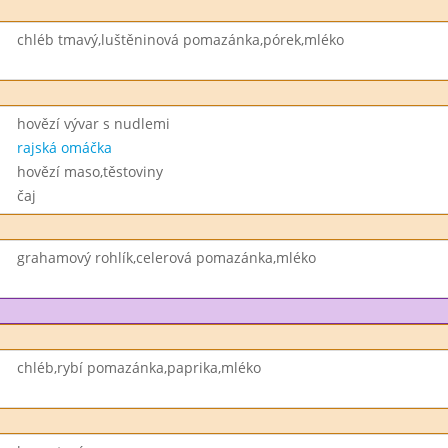
chléb tmavý,luštěninová pomazánka,pórek,mléko
hovězí vývar s nudlemi
rajská omáčka
hovězí maso,těstoviny
čaj
grahamový rohlík,celerová pomazánka,mléko
chléb,rybí pomazánka,paprika,mléko