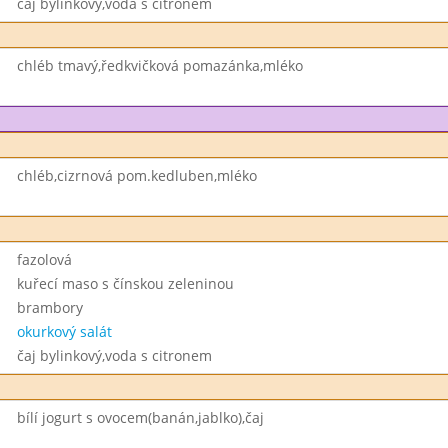
čaj bylinkový,voda s citronem
chléb tmavý,ředkvičková pomazánka,mléko
chléb,cizrnová pom.kedluben,mléko
fazolová
kuřecí maso s čínskou zeleninou
brambory
okurkový salát
čaj bylinkový,voda s citronem
bílí jogurt s ovocem(banán,jablko),čaj