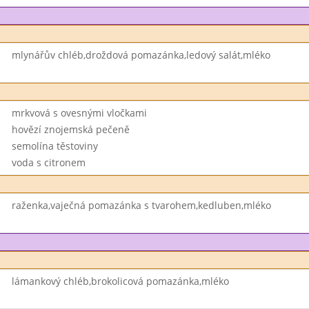
mlynářův chléb,droždová pomazánka,ledový salát,mléko
mrkvová s ovesnými vločkami
hovězí znojemská pečeně
semolína těstoviny
voda s citronem
raženka,vaječná pomazánka s tvarohem,kedluben,mléko
lámankový chléb,brokolicová pomazánka,mléko