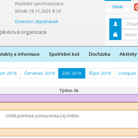
Poslední synchronizace:
Heslo
Středa 19.11.2025 8:14
Omezení objednávek
spěvková organizace
takty a informace
Spotřební koš
Docházka
Aktivity
ven 2018
Červenec 2018
Září 2018
Říjen 2018
Listopad
Týden 36
chléb,pórková pomazánka,čaj,mléko