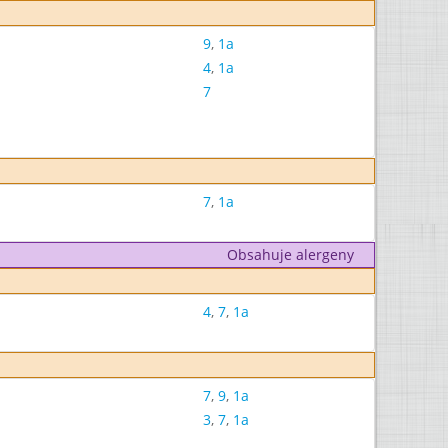
9
,
1a
4
,
1a
7
7
,
1a
Obsahuje alergeny
4
,
7
,
1a
7
,
9
,
1a
3
,
7
,
1a