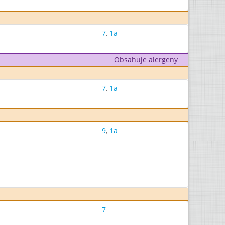
7
,
1a
Obsahuje alergeny
7
,
1a
9
,
1a
7