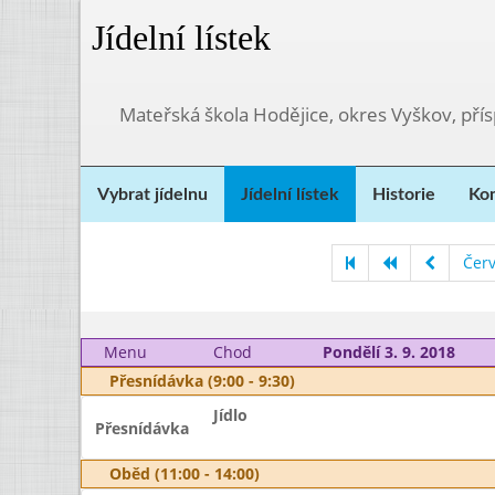
Jídelní lístek
Mateřská škola Hodějice, okres Vyškov, pří
Vybrat jídelnu
Jídelní lístek
Historie
Kon
Čer
Menu
Chod
Pondělí 3. 9. 2018
Přesnídávka (9:00 - 9:30)
Jídlo
Přesnídávka
Oběd (11:00 - 14:00)