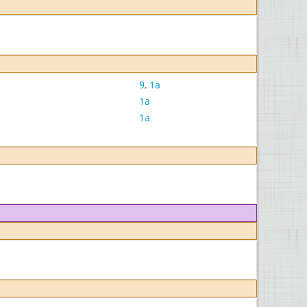
9
,
1a
1a
1a