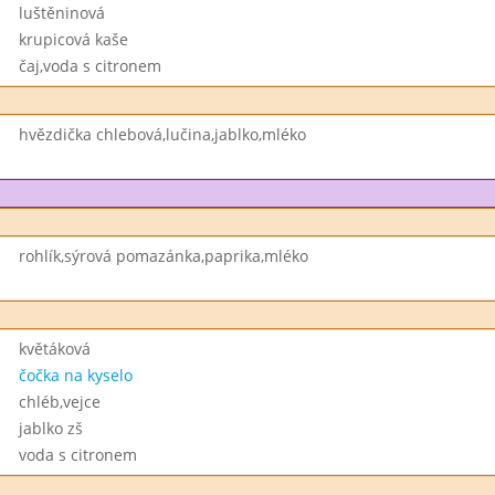
luštěninová
krupicová kaše
čaj,voda s citronem
hvězdička chlebová,lučina,jablko,mléko
rohlík,sýrová pomazánka,paprika,mléko
květáková
čočka na kyselo
chléb,vejce
jablko zš
voda s citronem