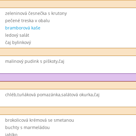
zeleninová česnečka s krutony
pečené treska v obalu
bramborová kaše
ledový salát
čaj bylinkový
malinový pudink s piškoty,čaj
chléb,tuńáková pomazánka,salátová okurka,čaj
brokolicová krémová se smetanou
buchty s marmeládou
jablko