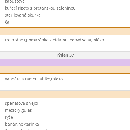
kapustová
kuřecí rizoto s bretanskou zeleninou
sterilovaná okurka
čaj
trojhránek,pomazánka z eidamu,ledový salát,mléko
Týden 37
vánočka s ramou,jablko,mléko
špenátová s vejci
mexický guláš
rýže
banán,nektarinka