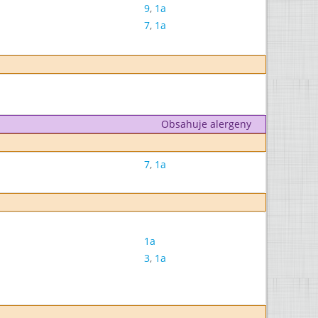
9
,
1a
7
,
1a
Obsahuje alergeny
7
,
1a
1a
3
,
1a