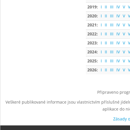
2019:
I
II
III
IV
V
V
2020:
I
II
III
IV
V
V
2021:
I
II
III
IV
V
V
2022:
I
II
III
IV
V
V
2023:
I
II
III
IV
V
V
2024:
I
II
III
IV
V
V
2025:
I
II
III
IV
V
V
2026:
I
II
III
IV
V
V
Připraveno progr
Veškeré publikované informace jsou vlastnictvím příslušné jídel
aplikace do n
Zásady 