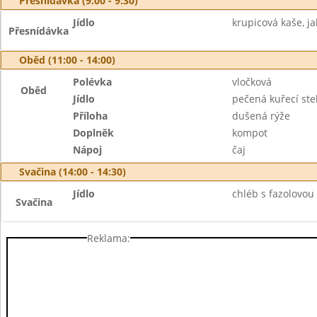
Přesnídávka (9:00 - 9:30)
Jídlo
krupicová kaše, ja
Přesnídávka
Oběd (11:00 - 14:00)
Polévka
vločková
Oběd
Jídlo
pečená kuřecí st
Příloha
dušená rýže
Doplněk
kompot
Nápoj
čaj
Svačina (14:00 - 14:30)
Jídlo
chléb s fazolovou
Svačina
Reklama: