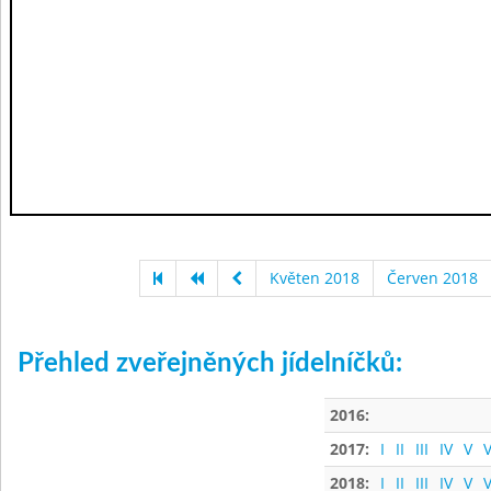
Květen 2018
Červen 2018
Přehled zveřejněných jídelníčků:
2016:
2017:
I
II
III
IV
V
V
2018:
I
II
III
IV
V
V