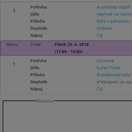
Polévka
Australská slepičí
2
Jídlo
Vepřové na česne
Příloha
Rýže s pohankou
Doplněk
Ozdoba
Nápoj
Čaj
Menu
Chod
Pátek 29. 6. 2018
(11:00 - 14:00)
Polévka
Cizrnová
1
Jídlo
Kuřecí řízek
Příloha
Bramborová kaš
Doplněk
překvapení za vy
Nápoj
Čaj
Reklama: