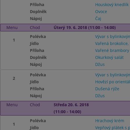
Příloha
Houskový knedlík
Doplněk
Ovoce
Nápoj
Čaj
Menu
Chod
Úterý 19. 6. 2018 (11:00 - 14:00)
Polévka
Vývar s bylinkov
1
Jídlo
Vařená brokolice,
Příloha
Vařené brambor
Doplněk
Okurkový salát
Nápoj
Džus
Polévka
Vývar s bylinkov
2
Jídlo
Hovězí po orientá
Příloha
Dušená rýže
Nápoj
Džus
Menu
Chod
Středa 20. 6. 2018
(11:00 - 14:00)
Polévka
Hrachový krém
1
Jídlo
Vepřový plátek s