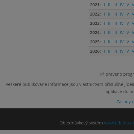
2021:
I
II
III
IV
V
V
2022:
I
II
III
IV
V
V
2023:
I
II
III
IV
V
V
2024:
I
II
III
IV
V
V
2025:
I
II
III
IV
V
V
2026:
I
II
III
IV
V
V
Připraveno progr
Veškeré publikované informace jsou vlastnictvím příslušné jídel
aplikace do n
Zásady 
Objednávkový systém
www.jidelna.c