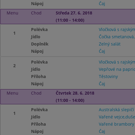
Nápoj
Čaj
Menu
Chod
Středa 27. 6. 2018
(11:00 - 14:00)
Polévka
Vločková s rajský
1
Jídlo
Čočka smetanová,
Doplněk
Zelný salát
Nápoj
Čaj
Polévka
Vločková s rajský
2
Jídlo
Vepřové na papri
Příloha
Těstoviny
Nápoj
Čaj
Menu
Chod
Čtvrtek 28. 6. 2018
(11:00 - 14:00)
Polévka
Australská slepičí
1
Jídlo
Vařené vejce,duš
Příloha
Vařené brambory
Nápoj
Čaj