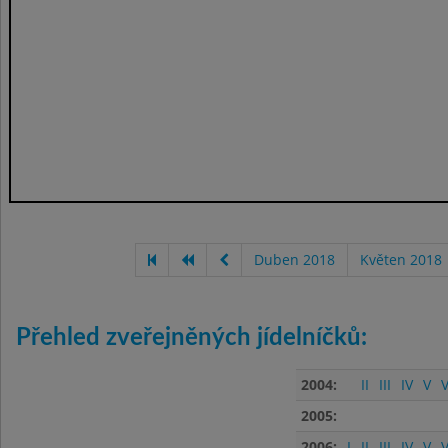
Duben 2018
Květen 2018
Přehled zveřejněných jídelníčků:
2004:
II
III
IV
V
V
2005:
2006:
I
II
III
IV
V
V