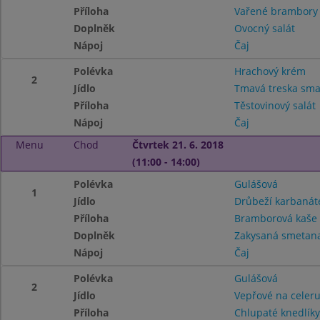
Příloha
Vařené brambory
Doplněk
Ovocný salát
Nápoj
Čaj
Polévka
Hrachový krém
2
Jídlo
Tmavá treska sm
Příloha
Těstovinový salát
Nápoj
Čaj
Menu
Chod
Čtvrtek 21. 6. 2018
(11:00 - 14:00)
Polévka
Gulášová
1
Jídlo
Drůbeží karbanát
Příloha
Bramborová kaš
Doplněk
Zakysaná smetana 
Nápoj
Čaj
Polévka
Gulášová
2
Jídlo
Vepřové na celer
Příloha
Chlupaté knedlíky