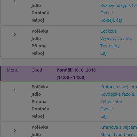
1
Jídlo
Rýžový nákyp s t
Doplněk
Ovoce
Nápoj
Koktejl, čaj
Polévka
Čočková
2
Jídlo
Vepřový závitek
Příloha
Těstoviny
Nápoj
Čaj
Menu
Chod
Pondělí 18. 6. 2018
(11:00 - 14:00)
Polévka
Kmínová s vejcem
1
Jídlo
Kovbojské fazole,
Příloha
Zelný salát
Doplněk
Ovoce
Nápoj
Čaj
Polévka
Kmínová s vejcem
2
Jídlo
Maso dvou barev