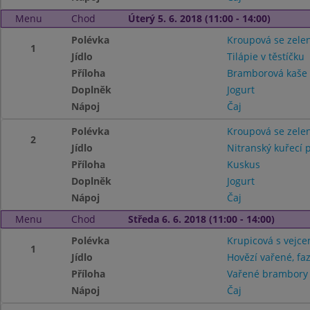
Menu
Chod
Úterý 5. 6. 2018 (11:00 - 14:00)
Polévka
Kroupová se zele
1
Jídlo
Tilápie v těstíčku
Příloha
Bramborová kaš
Doplněk
Jogurt
Nápoj
Čaj
Polévka
Kroupová se zele
2
Jídlo
Nitranský kuřecí 
Příloha
Kuskus
Doplněk
Jogurt
Nápoj
Čaj
Menu
Chod
Středa 6. 6. 2018 (11:00 - 14:00)
Polévka
Krupicová s vejc
1
Jídlo
Hovězí vařené, fa
Příloha
Vařené brambor
Nápoj
Čaj