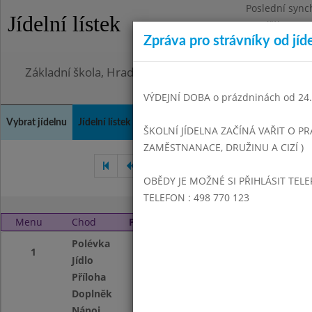
Poslední sync
Jídelní lístek
Pondělí 3.8.20
Zpráva pro strávníky od jíd
Omezení obje
Základní škola, Hradec Králové, Bezručova 1468
VÝDEJNÍ DOBA o prázdninách od 24.8
Vybrat jídelnu
Jídelní lístek
Historie
Kontakty a informace
Doch
ŠKOLNÍ JÍDELNA ZAČÍNÁ VAŘIT O PR
ZAMĚSTNANACE, DRUŽINU A CIZÍ )
Duben 2018
Květen 2018
OBĚDY JE MOŽNÉ SI PŘIHLÁSIT TELE
TELEFON : 498 770 123
Menu
Chod
Pátek 1. 6. 2018 (11:00 - 14:00)
Polévka
Vývar s nudlemii
1
Jídlo
Aljašská treska s
Příloha
Vařené brambor
Doplněk
Červená řepa
Nápoj
Vitamínový nápoj