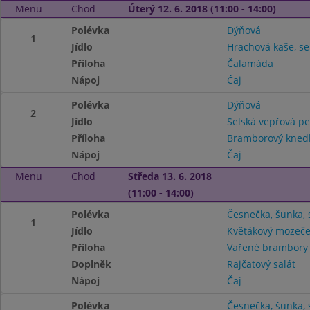
Menu
Chod
Úterý 12. 6. 2018 (11:00 - 14:00)
Polévka
Dýňová
1
Jídlo
Hrachová kaše, s
Příloha
Čalamáda
Nápoj
Čaj
Polévka
Dýňová
2
Jídlo
Selská vepřová pe
Příloha
Bramborový knedl
Nápoj
Čaj
Menu
Chod
Středa 13. 6. 2018
(11:00 - 14:00)
Polévka
Česnečka, šunka, 
1
Jídlo
Květákový mozeč
Příloha
Vařené brambor
Doplněk
Rajčatový salát
Nápoj
Čaj
Polévka
Česnečka, šunka, 