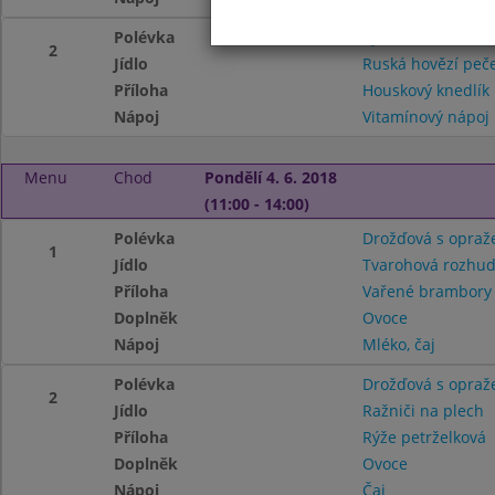
Polévka
Vývar s nudlemii
2
Jídlo
Ruská hovězí peč
Příloha
Houskový knedlík
Nápoj
Vitamínový nápoj
Menu
Chod
Pondělí 4. 6. 2018
(11:00 - 14:00)
Polévka
Drožďová s opra
1
Jídlo
Tvarohová rozhu
Příloha
Vařené brambor
Doplněk
Ovoce
Nápoj
Mléko, čaj
Polévka
Drožďová s opra
2
Jídlo
Ražniči na plech
Příloha
Rýže petrželková
Doplněk
Ovoce
Nápoj
Čaj