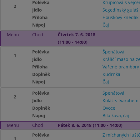
Polévka
Krupicová s vejc
2
Jídlo
Segedínský guláš 
Příloha
Houskový knedlík
Nápoj
Čaj
Menu
Chod
Čtvrtek 7. 6. 2018
(11:00 - 14:00)
Polévka
Špenátová
1
Jídlo
Králičí maso na z
Příloha
Vařené brambory
Doplněk
Kudrnka
Nápoj
Čaj
Polévka
Špenátová
2
Jídlo
Koláč s tvarohem
Doplněk
Ovoce
Nápoj
Bílá káva, čaj
Menu
Chod
Pátek 8. 6. 2018 (11:00 - 14:00)
Polévka
Z míchaných lušt
1