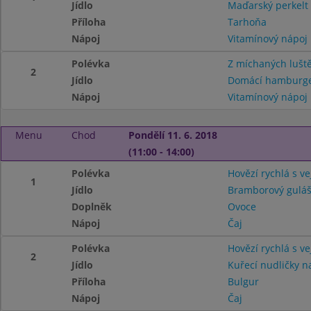
Jídlo
Maďarský perkelt
Příloha
Tarhoňa
Nápoj
Vitamínový nápoj
Polévka
Z míchaných lušt
2
Jídlo
Domácí hamburger
Nápoj
Vitamínový nápoj
Menu
Chod
Pondělí 11. 6. 2018
(11:00 - 14:00)
Polévka
Hovězí rychlá s v
1
Jídlo
Bramborový guláš
Doplněk
Ovoce
Nápoj
Čaj
Polévka
Hovězí rychlá s v
2
Jídlo
Kuřecí nudličky na
Příloha
Bulgur
Nápoj
Čaj