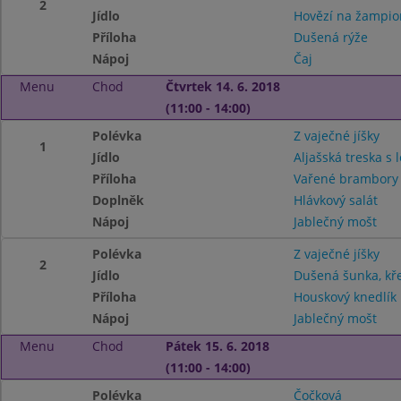
2
Jídlo
Hovězí na žampi
Příloha
Dušená rýže
Nápoj
Čaj
Menu
Chod
Čtvrtek 14. 6. 2018
(11:00 - 14:00)
Polévka
Z vaječné jíšky
1
Jídlo
Aljašská treska s
Příloha
Vařené brambor
Doplněk
Hlávkový salát
Nápoj
Jablečný mošt
Polévka
Z vaječné jíšky
2
Jídlo
Dušená šunka, kř
Příloha
Houskový knedlík
Nápoj
Jablečný mošt
Menu
Chod
Pátek 15. 6. 2018
(11:00 - 14:00)
Polévka
Čočková