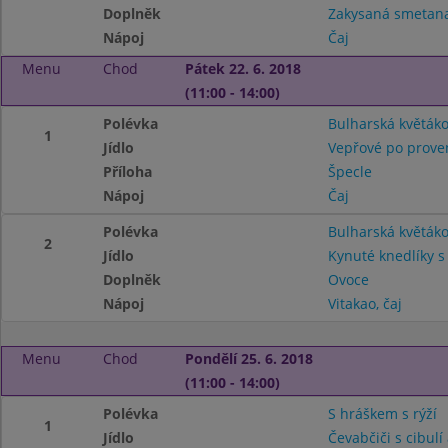
Doplněk
Zakysaná smetana 
Nápoj
Čaj
Menu
Chod
Pátek 22. 6. 2018
(11:00 - 14:00)
Polévka
Bulharská květák
1
Jídlo
Vepřové po prove
Příloha
Špecle
Nápoj
Čaj
Polévka
Bulharská květák
2
Jídlo
Kynuté knedlíky 
Doplněk
Ovoce
Nápoj
Vitakao, čaj
Menu
Chod
Pondělí 25. 6. 2018
(11:00 - 14:00)
Polévka
S hráškem s rýží
1
Jídlo
Čevabčiči s cibulí 