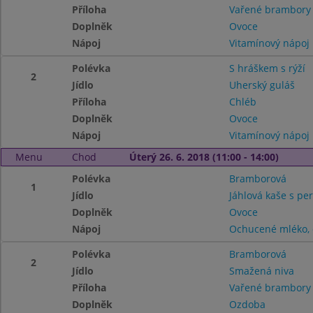
Příloha
Vařené brambory
Doplněk
Ovoce
Nápoj
Vitamínový nápoj
Polévka
S hráškem s rýží
2
Jídlo
Uherský guláš
Příloha
Chléb
Doplněk
Ovoce
Nápoj
Vitamínový nápoj
Menu
Chod
Úterý 26. 6. 2018 (11:00 - 14:00)
Polévka
Bramborová
1
Jídlo
Jáhlová kaše s pe
Doplněk
Ovoce
Nápoj
Ochucené mléko, 
Polévka
Bramborová
2
Jídlo
Smažená niva
Příloha
Vařené brambor
Doplněk
Ozdoba