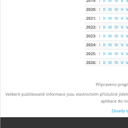
2019:
I
II
III
IV
V
V
2020:
I
II
III
IV
V
V
2021:
I
II
III
IV
V
V
2022:
I
II
III
IV
V
V
2023:
I
II
III
IV
V
V
2024:
I
II
III
IV
V
V
2025:
I
II
III
IV
V
V
2026:
I
II
III
IV
V
V
Připraveno progr
Veškeré publikované informace jsou vlastnictvím příslušné jídel
aplikace do n
Zásady 