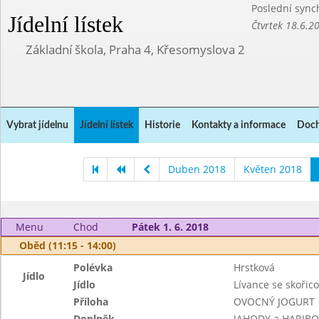
Poslední sync
Jídelní lístek
Čtvrtek 18.6.2
Základní škola, Praha 4, Křesomyslova 2
Vybrat jídelnu
Jídelní lístek
Historie
Kontakty a informace
Doch
Duben 2018
Květen 2018
Menu
Chod
Pátek 1. 6. 2018
Oběd (11:15 - 14:00)
Polévka
Hrstková
Jídlo
Jídlo
Lívance se skoři
Příloha
OVOCNÝ JOGURT
Doplněk
JAHODY a HARIBO 