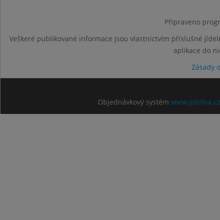
Připraveno progr
Veškeré publikované informace jsou vlastnictvím příslušné jídel
aplikace do n
Zásady 
Objednávkový systém
www.jidelna.c