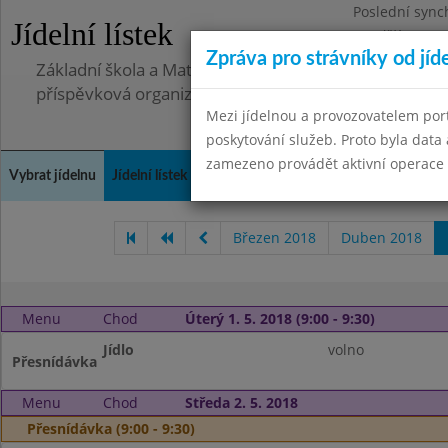
Poslední sync
Jídelní lístek
Pondělí 30.6.2
Zpráva pro strávníky od jíd
Základní škola a Mateřská škola Telnice, okres Brno-
příspěvková organizace
Mezi jídelnou a provozovatelem por
poskytování služeb. Proto byla dat
zamezeno provádět aktivní operace (
Vybrat jídelnu
Jídelní lístek
Historie
Kontakty a informace
Doch
Březen 2018
Duben 2018
Menu
Chod
Úterý 1. 5. 2018 (9:00 - 9:30)
Jídlo
volno
Přesnídávka
Menu
Chod
Středa 2. 5. 2018
Přesnídávka (9:00 - 9:30)