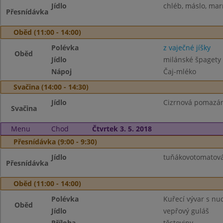
Jídlo
chléb, máslo, mar
Přesnídávka
Oběd (11:00 - 14:00)
Polévka
z vaječné jíšky
Oběd
Jídlo
milánské špagety
Nápoj
Čaj-mléko
Svačina (14:00 - 14:30)
Jídlo
Cizrnová pomazánk
Svačina
Menu
Chod
Čtvrtek 3. 5. 2018
Přesnídávka (9:00 - 9:30)
Jídlo
tuňákovotomatová
Přesnídávka
Oběd (11:00 - 14:00)
Polévka
Kuřecí vývar s nu
Oběd
Jídlo
vepřový guláš
Příloha
těstoviny