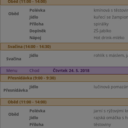
Oběd (11:00 - 14:00)
Polévka
kmínová s těstovi
Oběd
Jídlo
kuřecí se žampio
Příloha
spirálky
Doplněk
ZŠ-Jablko
Nápoj
Hot drink-mléko
Svačina (14:00 - 14:30)
Jídlo
rohlík s máslem, j
Svačina
Menu
Chod
Čtvrtek 24. 5. 2018
Přesnídávka (9:00 - 9:30)
Jídlo
lučinová pomazánk
Přesnídávka
Oběd (11:00 - 14:00)
Polévka
jarní s rýžovými 
Oběd
Jídlo
rajská omáčka s 
Příloha
těstoviny