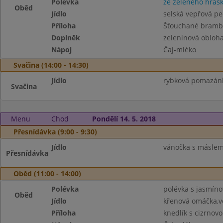
Polévka
ze zeleného hráš
Oběd
Jídlo
selská vepřová p
Příloha
Šťouchané brambo
Doplněk
zeleninová obloh
Nápoj
Čaj-mléko
Svačina (14:00 - 14:30)
Jídlo
rybková pomazánk
Svačina
Menu
Chod
Pondělí 14. 5. 2018
Přesnídávka (9:00 - 9:30)
Jídlo
vánočka s máslem
Přesnídávka
Oběd (11:00 - 14:00)
Polévka
polévka s jasmíno
Oběd
Jídlo
křenová omáčka,v
Příloha
knedlík s cizrno