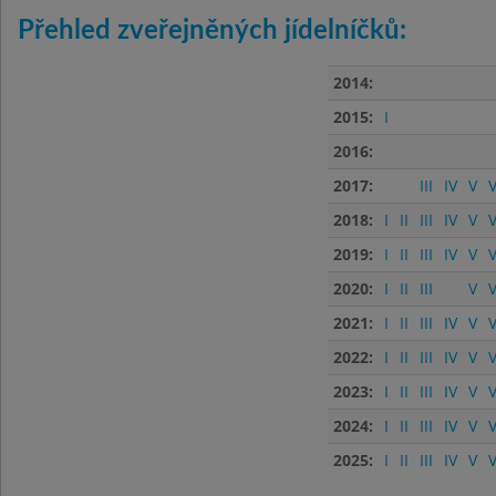
Přehled zveřejněných jídelníčků:
2014:
2015:
I
2016:
2017:
III
IV
V
V
2018:
I
II
III
IV
V
V
2019:
I
II
III
IV
V
V
2020:
I
II
III
V
V
2021:
I
II
III
IV
V
V
2022:
I
II
III
IV
V
V
2023:
I
II
III
IV
V
V
2024:
I
II
III
IV
V
V
2025:
I
II
III
IV
V
V