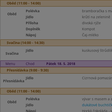
Oběd (11:00 - 14:00)
Polévka
bramboračka s m
Oběd
Jídlo
krůtí na zelenině
Příloha
divoká rýže
Doplněk
Kompot
Nápoj
Čaj-mléko
Svačina (14:00 - 14:30)
Jídlo
kuskusový štrůdlík
Svačina
Menu
Chod
Pátek 18. 5. 2018
Přesnídávka (9:00 - 9:30)
Jídlo
Cizrnová pomazánk
Přesnídávka
Oběd (11:00 - 14:00)
Polévka
vývar s masem a 
Oběd
Jídlo
dukátové buchtič
Nápoj
Horká čokoláda - 