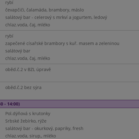
rybí
čevapčiči, čalamáda, brambory, máslo
salátový bar - celerový s mrkví a jogurtem, ledový
chlaz.voda, čaj, mléko
rybí
zapečené císařské brambory s kuř. masem a zeleninou
salátový bar
chlaz.voda, čaj, mléko
oběd.č.2 v BZL úpravě
oběd.č.2 bez sýra
0 - 14:00)
Pol.dýňová s krutonky
Srbské žebírko, rýže
salátový bar - okurkový, papriky, fresh
chlaz.voda, sirup,, mléko