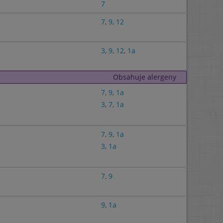
7
7
,
9
,
12
3
,
9
,
12
,
1a
Obsahuje alergeny
7
,
9
,
1a
3
,
7
,
1a
7
,
9
,
1a
3
,
1a
7
,
9
9
,
1a