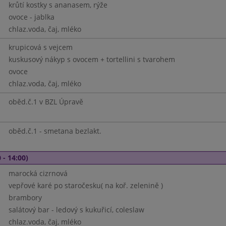
krůtí kostky s ananasem, rýže
ovoce - jablka
chlaz.voda, čaj, mléko
krupicová s vejcem
kuskusový nákyp s ovocem + tortellini s tvarohem
ovoce
chlaz.voda, čaj, mléko
oběd.č.1 v BZL Úpravě
oběd.č.1 - smetana bezlakt.
 - 14:00)
marocká cizrnová
vepřové karé po staročesku( na koř. zelenině )
brambory
salátový bar - ledový s kukuřicí, coleslaw
chlaz.voda, čaj, mléko