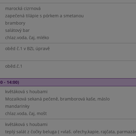
marocká cizrnová
zapečená tilápie s pórkem a smetanou
brambory
salátový bar
chlaz.voda, čaj, mléko
oběd č.1 v BZL úpravě
oběd.č.1
0 - 14:00)
květáková s houbami
Mozaiková sekaná pečeně, bramborová kaše, máslo
mandarinky
chlaz.voda, čaj, mošt
květáková s houbami
teplý salát z čočky beluga ( +vlaš. ořechy,kapie, rajčata, parmazá