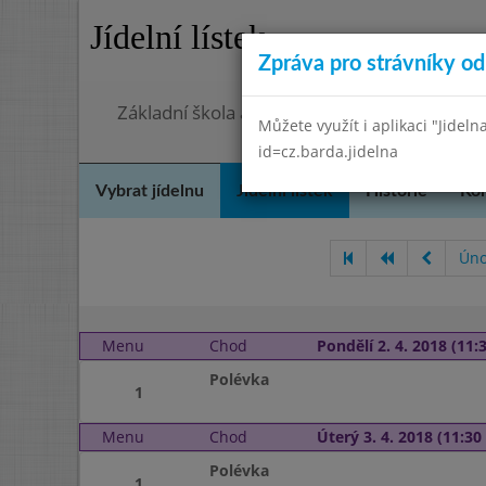
Jídelní lístek
Zpráva pro strávníky od 
Základní škola a mateřská škola Chmelnice,
Můžete využít i aplikaci "Jideln
id=cz.barda.jidelna
Vybrat jídelnu
Jídelní lístek
Historie
Kon
Úno
Menu
Chod
Pondělí 2. 4. 2018 (11:3
Polévka
1
Menu
Chod
Úterý 3. 4. 2018 (11:30 
Polévka
1