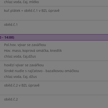
chlaz.voda, čaj, mléko
kuř.plátek + oběd.č.1 v BZL úpravě
oběd.č.1
0 - 14:00)
Pol.hov. vývar se zavářkou
Hov. maso, koprová omáčka, knedlík
chlaz.voda, čaj,džus
hovězí vývar se zavářkou
široké nudle s rajčatovo - bazalkovou omáčkou
chlaz.voda, čaj, džus
oběd.č.2 v BZL úpravě
oběd.č.2