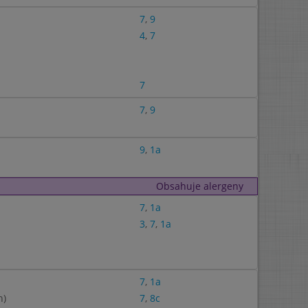
7
,
9
4
,
7
7
7
,
9
9
,
1a
Obsahuje alergeny
7
,
1a
3
,
7
,
1a
7
,
1a
n)
7
,
8c