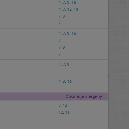
4
,
7
,
9
,
1a
4
,
7
,
12
,
1a
7
,
9
7
4
,
7
,
9
,
1a
7
7
,
9
7
4
,
7
,
9
4
,
9
,
1a
Obsahuje alergeny
7
,
1a
12
,
1a