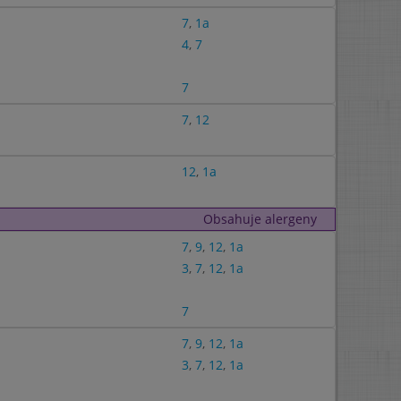
7
,
1a
4
,
7
7
7
,
12
12
,
1a
Obsahuje alergeny
7
,
9
,
12
,
1a
3
,
7
,
12
,
1a
7
7
,
9
,
12
,
1a
3
,
7
,
12
,
1a