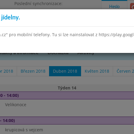
Poslední synchronizace:
Heslo
Středa 29.7.2026 9:58
jídelny.
Omezení objednávek
 Praha 3, K Lučinám 18/2500
a.cz" pro mobilní telefony. Tu si lze nainstalovat z https://play.goo
takty a informace
Docházka
Aktivity
r 2018
Březen 2018
Duben 2018
Květen 2018
Červen 
Týden 14
0 - 14:00)
Velikonoce
- 14:00)
krupicová s vejcem