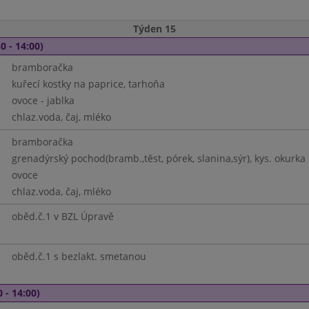
Týden 15
0 - 14:00)
bramboračka
kuřecí kostky na paprice, tarhoňa
ovoce - jablka
chlaz.voda, čaj, mléko
bramboračka
grenadýrský pochod(bramb.,těst, pórek, slanina,sýr), kys. okurka
ovoce
chlaz.voda, čaj, mléko
oběd.č.1 v BZL Úpravě
oběd.č.1 s bezlakt. smetanou
 - 14:00)