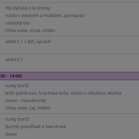
Pol.dýňová s krutonky
rizoto s lososem a hráškem, parmazán
salátový bar
chlaz.voda, sirup, mléko
oběd.č.1 v BZL úpravě
oběd.č.1
30 - 14:00)
ruský boršč
krůtí párek eso, hrachová kaše, máslo s cibulkou, okurka
ovoce - mandarinky
chlaz.voda, čaj. mléko
ruský borčš
Buchty povidlové a tvarohové
ovoce