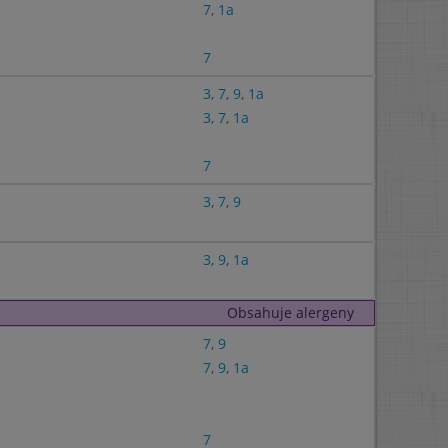
7
,
1a
7
3
,
7
,
9
,
1a
3
,
7
,
1a
7
3
,
7
,
9
3
,
9
,
1a
Obsahuje alergeny
7
,
9
7
,
9
,
1a
7