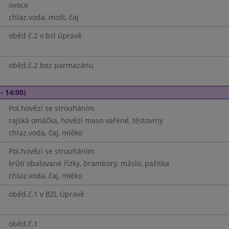
ovoce
chlaz.voda, mošt, čaj
oběd č.2 v bzl úpravě
oběd.č.2 bez parmazánu
- 14:00)
Pol.hovězí se strouháním
rajská omáčka, hovězí maso vařené, těstoviny
chlaz.voda, čaj, mléko
Pol.hovězí se strouháním
krůtí obalované řízky, brambory, máslo, pažitka
chlaz.voda, čaj, mléko
oběd.č.1 v BZL Úpravě
oběd.č.1