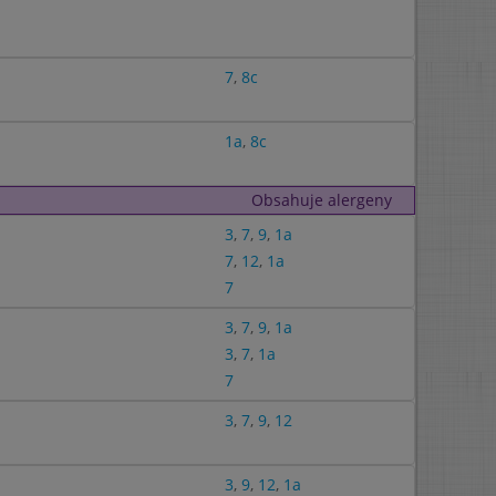
7
,
8c
1a
,
8c
Obsahuje alergeny
3
,
7
,
9
,
1a
7
,
12
,
1a
7
3
,
7
,
9
,
1a
3
,
7
,
1a
7
3
,
7
,
9
,
12
3
,
9
,
12
,
1a