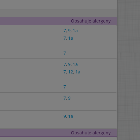
Obsahuje alergeny
7
,
9
,
1a
7
,
1a
7
7
,
9
,
1a
7
,
12
,
1a
7
7
,
9
9
,
1a
Obsahuje alergeny