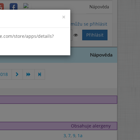
Nápověda
Close
×
Nemůžu se přihlásit
gle.com/store/apps/details?
Nápověda
2018
Obsahuje alergeny
3
,
7
,
9
,
1a