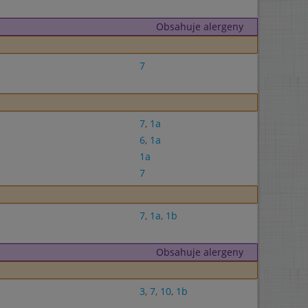
Obsahuje alergeny
7
7
,
1a
6
,
1a
1a
7
7
,
1a
,
1b
Obsahuje alergeny
3
,
7
,
10
,
1b