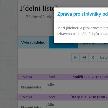
Jídelní lístek
Zpráva pro strávníky od 
Základní škola a Mateřská škola Telnice, o
Mezi jídelnou a provozovatelem
(zbavena osobních údajů) a zam
Vybrat jídelnu
Jídelní lístek
Historie
Kon
List
Menu
Chod
Pondělí 1. 1. 2018 (9:00
Jídlo
Přesnídávka
Menu
Chod
Úterý 2. 1. 2018 (9:00 -
Jídlo
Přesnídávka