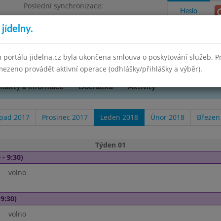
Poslední synchronizace:
Heslo
Pondělí 30.6.2025 15:21
jídelny.
kres Brno-venkov, příspěvková organizace
 portálu jidelna.cz byla ukončena smlouva o poskytování služeb. 
ezeno provádět aktivní operace (odhlášky/přihlášky a výběr).
takty a informace
Docházka
Aktivity
opad 2017
Prosinec 2017
Leden 2018
Únor 2018
Březen
Týden 01
 - 9:30)
volno
 9:30)
volno