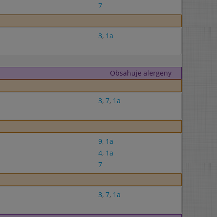
7
3
,
1a
Obsahuje alergeny
3
,
7
,
1a
9
,
1a
4
,
1a
7
3
,
7
,
1a