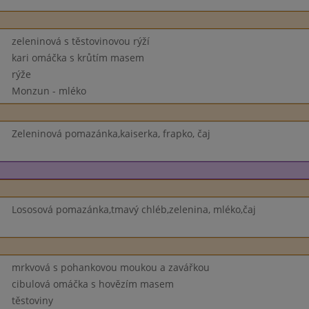
zeleninová s těstovinovou rýží
kari omáčka s krůtím masem
rýže
Monzun - mléko
Zeleninová pomazánka,kaiserka, frapko, čaj
Lososová pomazánka,tmavý chléb,zelenina, mléko,čaj
mrkvová s pohankovou moukou a zavářkou
cibulová omáčka s hovězím masem
těstoviny