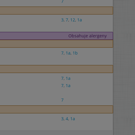
7
3
,
7
,
12
,
1a
Obsahuje alergeny
7
,
1a
,
1b
7
,
1a
7
,
1a
7
3
,
4
,
1a