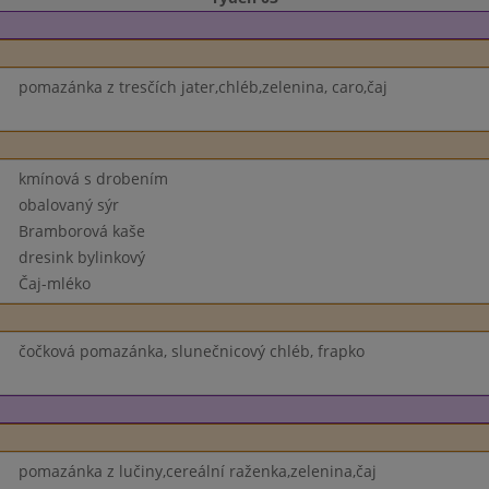
pomazánka z tresčích jater,chléb,zelenina, caro,čaj
kmínová s drobením
obalovaný sýr
Bramborová kaše
dresink bylinkový
Čaj-mléko
čočková pomazánka, slunečnicový chléb, frapko
pomazánka z lučiny,cereální raženka,zelenina,čaj