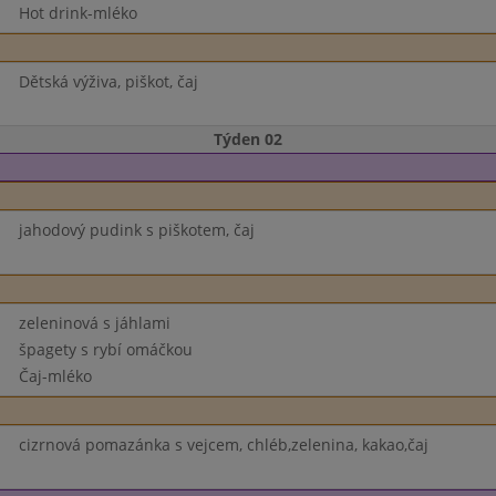
Hot drink-mléko
Dětská výživa, piškot, čaj
Týden 02
jahodový pudink s piškotem, čaj
zeleninová s jáhlami
špagety s rybí omáčkou
Čaj-mléko
cizrnová pomazánka s vejcem, chléb,zelenina, kakao,čaj