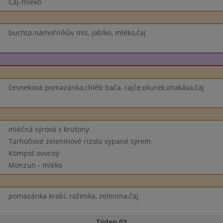
Čaj-mléko
buchta-námořníkův mls, jablko, mléko,čaj
česneková pomazánka,chléb bača, rajče,okurek,vitakáva,čaj
mléčná sýrová s krutony
Tarhoňové zeleninové rizoto sypané sýrem
Kompot ovocný
Monzun - mléko
pomazánka krabí, raženka, zelenina,čaj
Týden 03