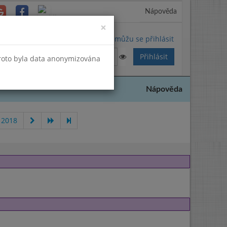
Nápověda
Close
×
Nemůžu se přihlásit
Proto byla data anonymizována
Nápověda
 2018