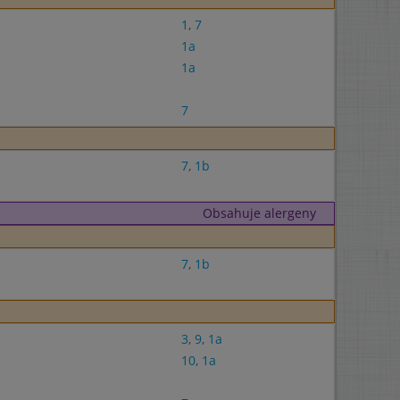
1
,
7
1a
1a
7
7
,
1b
Obsahuje alergeny
7
,
1b
3
,
9
,
1a
10
,
1a