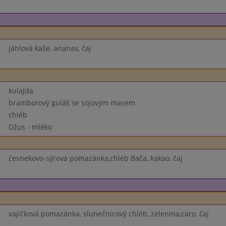
jáhlová kaše, ananas, čaj
kulajda
bramborový guláš se sojovým masem
chléb
Džus - mléko
česnekovo-sýrová pomazánka,chléb Bača, kakao, čaj
vajíčková pomazánka, slunečnicový chléb, zelenina,caro, čaj