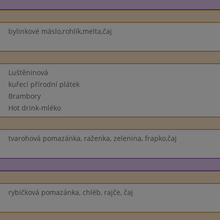
bylinkové máslo,rohlík,melta,čaj
Luštěninová
kuřecí přírodní plátek
Brambory
Hot drink-mléko
tvarohová pomazánka, raženka, zelenina, frapko,čaj
rybičková pomazánka, chléb, rajče, čaj