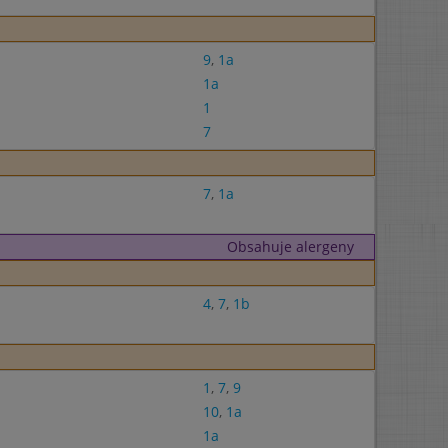
9
,
1a
1a
1
7
7
,
1a
Obsahuje alergeny
4
,
7
,
1b
1
,
7
,
9
10
,
1a
1a