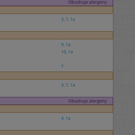
Obsahuje alergeny
3
,
7
,
1a
9
,
1a
10
,
1a
7
3
,
7
,
1a
Obsahuje alergeny
4
,
1a