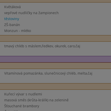
Květáková
vepřové nudličky na žampionech
těstoviny
ZŠ-banán
Monzun - mléko
tmavý chléb s máslem,ředkev, okurek, caro,čaj
Vitamínová pomazánka, slunečnicový chléb, melta,čaj
Kuřecí vývar s nudlemi
masová směs (krůta-králík) na zelenině
Šťouchané brambory