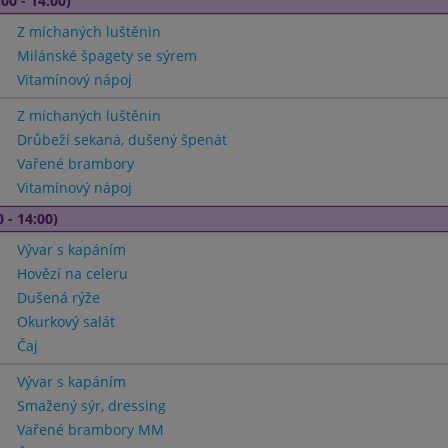
00 - 14:00)
Z míchaných luštěnin
Milánské špagety se sýrem
Vitamínový nápoj
Z míchaných luštěnin
Drůbeží sekaná, dušený špenát
Vařené brambory
Vitamínový nápoj
 - 14:00)
Vývar s kapáním
Hovězí na celeru
Dušená rýže
Okurkový salát
Čaj
Vývar s kapáním
Smažený sýr, dressing
Vařené brambory MM