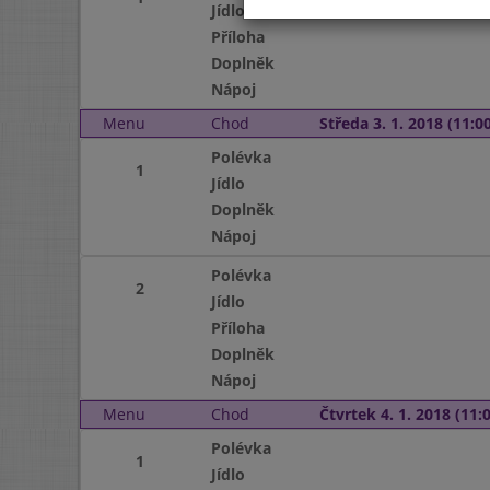
Jídlo
Příloha
Doplněk
Nápoj
Menu
Chod
Středa 3. 1. 2018 (11:00
Polévka
1
Jídlo
Doplněk
Nápoj
Polévka
2
Jídlo
Příloha
Doplněk
Nápoj
Menu
Chod
Čtvrtek 4. 1. 2018 (11:0
Polévka
1
Jídlo