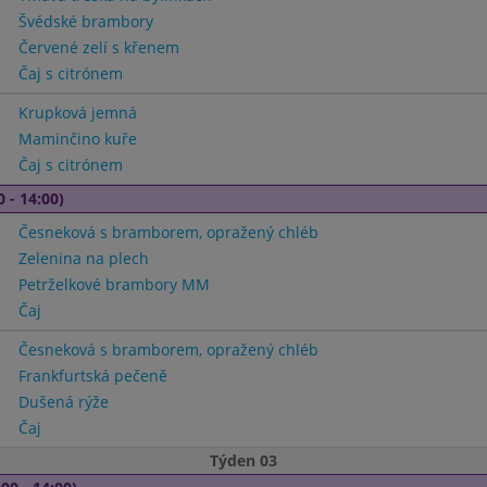
Švédské brambory
Červené zelí s křenem
Čaj s citrónem
Krupková jemná
Maminčino kuře
Čaj s citrónem
0 - 14:00)
Česneková s bramborem, opražený chléb
Zelenina na plech
Petrželkové brambory MM
Čaj
Česneková s bramborem, opražený chléb
Frankfurtská pečeně
Dušená rýže
Čaj
Týden 03