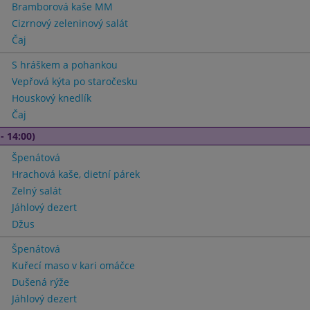
Bramborová kaše MM
Cizrnový zeleninový salát
Čaj
S hráškem a pohankou
Vepřová kýta po staročesku
Houskový knedlík
Čaj
- 14:00)
Špenátová
Hrachová kaše, dietní párek
Zelný salát
Jáhlový dezert
Džus
Špenátová
Kuřecí maso v kari omáčce
Dušená rýže
Jáhlový dezert