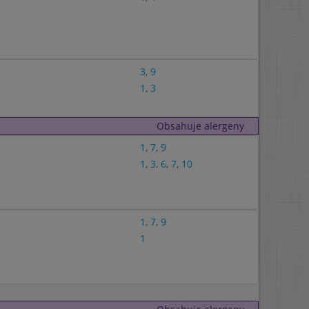
3
,
9
1
,
3
Obsahuje alergeny
1
,
7
,
9
1
,
3
,
6
,
7
,
10
1
,
7
,
9
1