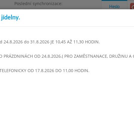
Poslední synchronizace:
Heslo
Pondělí 3.8.2026 9:06
jídelny.
Omezení objednávek
1468
 24.8.2026 do 31.8.2026 JE 10,45 AŽ 11,30 HODIN.
takty a informace
Docházka
Aktivity
 O PRÁZDNINÁCH OD 24.8.2026.( PRO ZAMĚSTNANACE, DRUŽINU A CI
TELEFONICKY OD 17.8.2026 DO 11,00 HODIN.
opad 2017
Prosinec 2017
Leden 2018
Únor 2018
Březen
Týden 01
0 - 14:00)
N O V Ý R O K
- 14:00)
Vločková s rajským protlakem