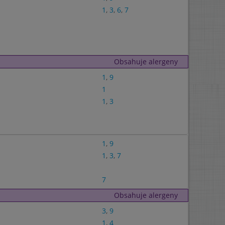
1
,
3
,
6
,
7
Obsahuje alergeny
1
,
9
1
1
,
3
1
,
9
1
,
3
,
7
7
Obsahuje alergeny
3
,
9
1
,
4