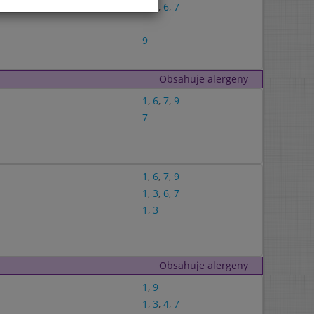
1
,
3
,
6
,
7
9
Obsahuje alergeny
1
,
6
,
7
,
9
7
1
,
6
,
7
,
9
1
,
3
,
6
,
7
1
,
3
Obsahuje alergeny
1
,
9
1
,
3
,
4
,
7