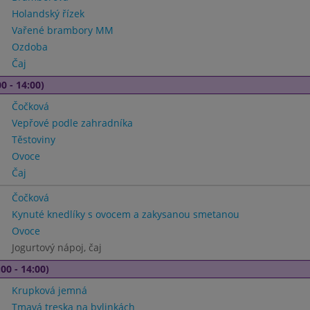
Holandský řízek
Vařené brambory MM
Ozdoba
Čaj
0 - 14:00)
Čočková
Vepřové podle zahradníka
Těstoviny
Ovoce
Čaj
Čočková
Kynuté knedlíky s ovocem a zakysanou smetanou
Ovoce
Jogurtový nápoj, čaj
00 - 14:00)
Krupková jemná
Tmavá treska na bylinkách