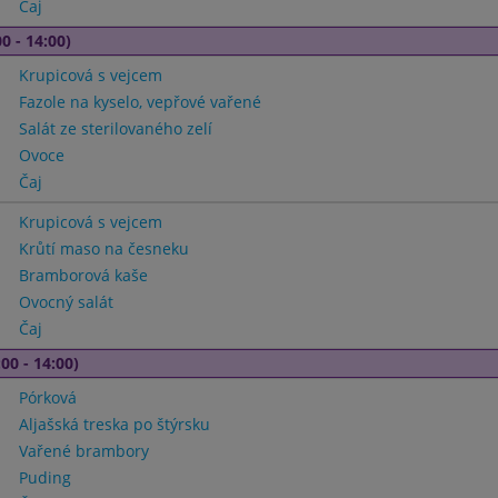
Čaj
0 - 14:00)
Krupicová s vejcem
Fazole na kyselo, vepřové vařené
Salát ze sterilovaného zelí
Ovoce
Čaj
Krupicová s vejcem
Krůtí maso na česneku
Bramborová kaše
Ovocný salát
Čaj
00 - 14:00)
Pórková
Aljašská treska po štýrsku
Vařené brambory
Puding