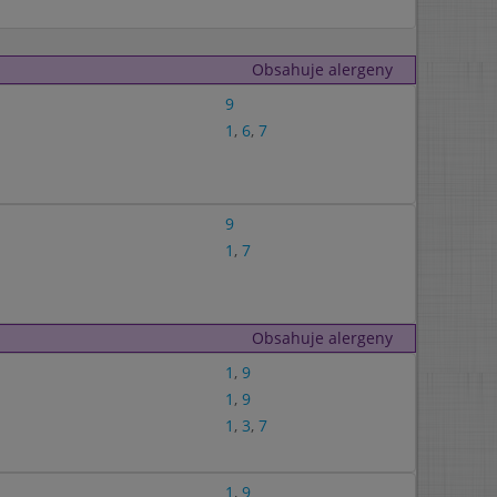
Obsahuje alergeny
9
1
,
6
,
7
9
1
,
7
Obsahuje alergeny
1
,
9
1
,
9
1
,
3
,
7
1
,
9