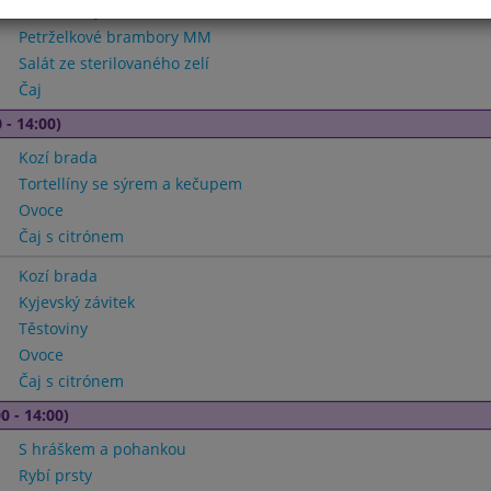
Karbanátky smažené
Petrželkové brambory MM
Salát ze sterilovaného zelí
Čaj
 - 14:00)
Kozí brada
Tortellíny se sýrem a kečupem
Ovoce
Čaj s citrónem
Kozí brada
Kyjevský závitek
Těstoviny
Ovoce
Čaj s citrónem
0 - 14:00)
S hráškem a pohankou
Rybí prsty