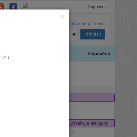
Nápověda
Close
×
Nemůžu se přihlásit
Nápověda
ZÍ )
 2018
Obsahuje alergeny
1
,
7
,
9