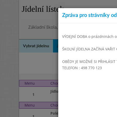
Jídelní lístek
Zpráva pro strávníky od 
Základní škola, Hradec Králové, Bezručova 
VÝDEJNÍ DOBA o prázdninách od
Vybrat jídelnu
Jídelní lístek
Historie
Kon
ŠKOLNÍ JÍDELNA ZAČÍNÁ VAŘIT
OBĚDY JE MOŽNÉ SI PŘIHLÁSIT 
List
TELEFON : 498 770 123
Menu
Chod
Pondělí 1. 1. 2018 (11:0
Jídlo
1
Menu
Chod
Úterý 2. 1. 2018 (11:00 
Polévka
1