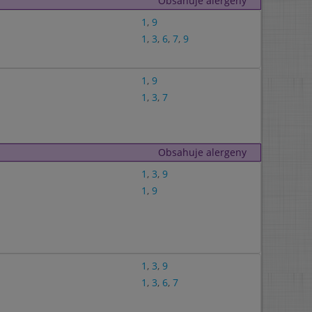
Obsahuje alergeny
1
,
9
1
,
3
,
6
,
7
,
9
1
,
9
1
,
3
,
7
Obsahuje alergeny
1
,
3
,
9
1
,
9
1
,
3
,
9
1
,
3
,
6
,
7