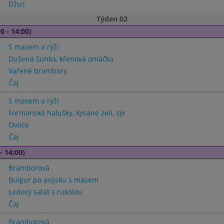
Džus
Týden 02
0 - 14:00)
S masem a rýží
Dušená šunka, křenová omáčka
Vařené brambory
Čaj
S masem a rýží
Formanské halušky, kysané zelí, sýr
Ovoce
Čaj
- 14:00)
Bramborová
Bulgur po asijsku s masem
Ledový salát s rukolou
Čaj
Bramborová