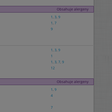
Obsahuje alergeny
1
,
3
,
9
1
,
7
9
1
,
3
,
9
1
1
,
3
,
7
,
9
12
Obsahuje alergeny
1
,
9
4
7