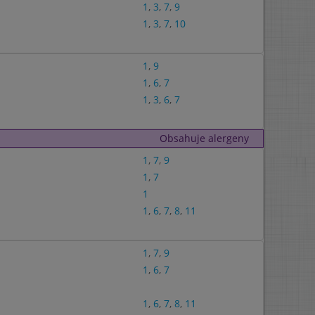
1
,
3
,
7
,
9
1
,
3
,
7
,
10
1
,
9
1
,
6
,
7
1
,
3
,
6
,
7
Obsahuje alergeny
1
,
7
,
9
1
,
7
1
1
,
6
,
7
,
8
,
11
1
,
7
,
9
1
,
6
,
7
1
,
6
,
7
,
8
,
11