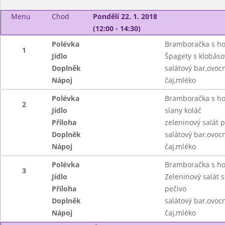
Menu
Chod
Pondělí 22. 1. 2018
(12:00 - 14:30)
Polévka
Bramboračka s h
1
Jídlo
Špagety s klobáso
Doplněk
salátový bar,ovoc
Nápoj
čaj,mléko
Polévka
Bramboračka s h
2
Jídlo
slany koláč
Příloha
zeleninový salát p
Doplněk
salátový bar,ovoc
Nápoj
čaj,mléko
Polévka
Bramboračka s h
3
Jídlo
Zeleninový salát 
Příloha
pečivo
Doplněk
salátový bar,ovoc
Nápoj
čaj,mléko