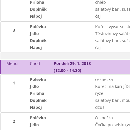
Příloha
chléb
Doplněk
salátový bar , suš
Nápoj
čaj
Polévka
Kuřecí vývar se s
3
Jídlo
Těstovinový salát
Doplněk
salátový bar , suš
Nápoj
čaj
Menu
Chod
Pondělí 29. 1. 2018
(12:00 - 14:30)
Polévka
česnečka
1
Jídlo
Kuřecí na kari JÍD
Příloha
rýže
Doplněk
salátový bar , mo
Nápoj
džus
Polévka
česnečka
2
Jídlo
Čočka po selsku,v