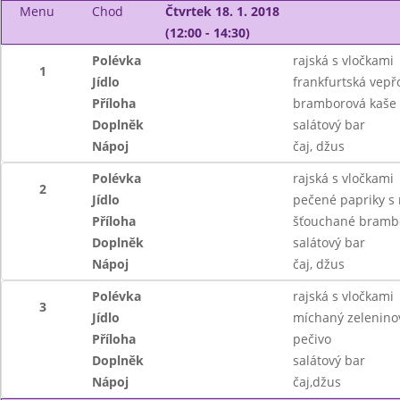
Menu
Chod
Čtvrtek 18. 1. 2018
(12:00 - 14:30)
Polévka
rajská s vločkami
1
Jídlo
frankfurtská vep
Příloha
bramborová kaše
Doplněk
salátový bar
Nápoj
čaj, džus
Polévka
rajská s vločkami
2
Jídlo
pečené papriky s 
Příloha
šťouchané bramb
Doplněk
salátový bar
Nápoj
čaj, džus
Polévka
rajská s vločkami
3
Jídlo
míchaný zeleninov
Příloha
pečivo
Doplněk
salátový bar
Nápoj
čaj,džus