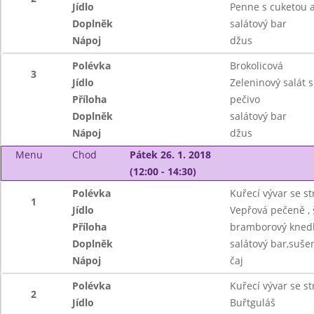
Jídlo
Penne s cuketou a
Doplněk
salátový bar
Nápoj
džus
Polévka
Brokolicová
3
Jídlo
Zeleninový salát 
Příloha
pečivo
Doplněk
salátový bar
Nápoj
džus
Menu
Chod
Pátek 26. 1. 2018
(12:00 - 14:30)
Polévka
Kuřecí vývar se s
1
Jídlo
Vepřová pečeně ,
Příloha
bramborový knedl
Doplněk
salátový bar,suše
Nápoj
čaj
Polévka
Kuřecí vývar se s
2
Jídlo
Buřtguláš