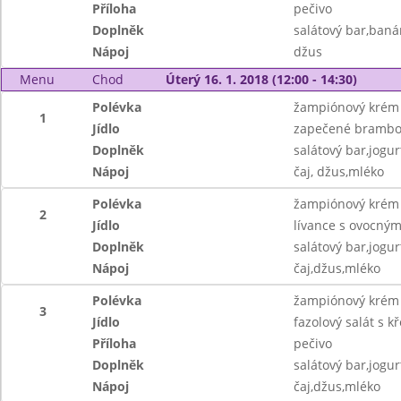
Příloha
pečivo
Doplněk
salátový bar,baná
Nápoj
džus
Menu
Chod
Úterý 16. 1. 2018 (12:00 - 14:30)
Polévka
žampiónový krém 
1
Jídlo
zapečené brambo
Doplněk
salátový bar,jogur
Nápoj
čaj, džus,mléko
Polévka
žampiónový krém 
2
Jídlo
lívance s ovocný
Doplněk
salátový bar,jogur
Nápoj
čaj,džus,mléko
Polévka
žampiónový krém 
3
Jídlo
fazolový salát s 
Příloha
pečivo
Doplněk
salátový bar,jogur
Nápoj
čaj,džus,mléko