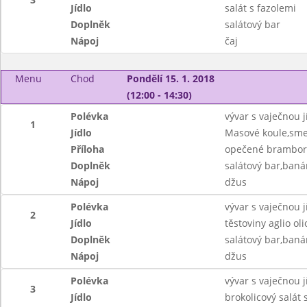
Jídlo
salát s fazolemi
Doplněk
salátový bar
Nápoj
čaj
Menu
Chod
Pondělí 15. 1. 2018
(12:00 - 14:30)
Polévka
vývar s vaječnou j
1
Jídlo
Masové koule,sme
Příloha
opečené brambor
Doplněk
salátový bar,baná
Nápoj
džus
Polévka
vývar s vaječnou j
2
Jídlo
těstoviny aglio oli
Doplněk
salátový bar,baná
Nápoj
džus
Polévka
vývar s vaječnou j
3
Jídlo
brokolicový salát