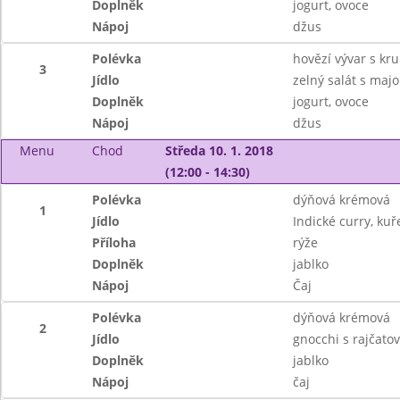
Doplněk
jogurt, ovoce
Nápoj
džus
Polévka
hovězí vývar s kr
3
Jídlo
zelný salát s maj
Doplněk
jogurt, ovoce
Nápoj
džus
Menu
Chod
Středa 10. 1. 2018
(12:00 - 14:30)
Polévka
dýňová krémová
1
Jídlo
Indické curry, ku
Příloha
rýže
Doplněk
jablko
Nápoj
Čaj
Polévka
dýňová krémová
2
Jídlo
gnocchi s rajčat
Doplněk
jablko
Nápoj
čaj