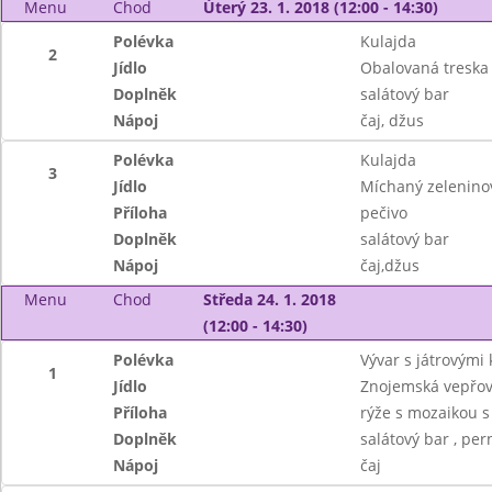
Menu
Chod
Úterý 23. 1. 2018 (12:00 - 14:30)
Polévka
Kulajda
2
Jídlo
Obalovaná treska 
Doplněk
salátový bar
Nápoj
čaj, džus
Polévka
Kulajda
3
Jídlo
Míchaný zeleninov
Příloha
pečivo
Doplněk
salátový bar
Nápoj
čaj,džus
Menu
Chod
Středa 24. 1. 2018
(12:00 - 14:30)
Polévka
Vývar s játrovými 
1
Jídlo
Znojemská vepřo
Příloha
rýže s mozaikou s
Doplněk
salátový bar , per
Nápoj
čaj