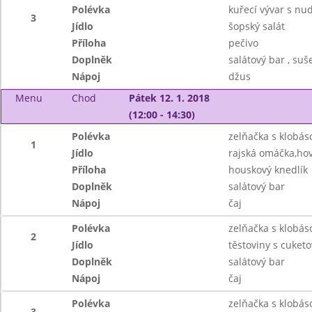
Polévka
kuřecí vývar s nu
3
Jídlo
šopský salát
Příloha
pečivo
Doplněk
salátový bar , suš
Nápoj
džus
Menu
Chod
Pátek 12. 1. 2018
(12:00 - 14:30)
Polévka
zelňačka s klobás
1
Jídlo
rajská omáčka,ho
Příloha
houskový knedlík
Doplněk
salátový bar
Nápoj
čaj
Polévka
zelňačka s klobás
2
Jídlo
těstoviny s cuket
Doplněk
salátový bar
Nápoj
čaj
Polévka
zelňačka s klobás
3