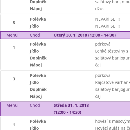
Doplněk
salátový bar , mo
Nápoj
džus
Polévka
NEVAŘÍ SE !!!
3
Jídlo
NEVAŘÍ SE !!!
Menu
Chod
Úterý 30. 1. 2018 (12:00 - 14:30)
Polévka
pórková
1
Jídlo
Lehké těstoviny s
Doplněk
salátový bar,jogur
Nápoj
čaj
Polévka
pórková
3
Jídlo
Rajčatové varhánk
Doplněk
salátový bar,jogur
Nápoj
čaj
Menu
Chod
Středa 31. 1. 2018
(12:00 - 14:30)
Polévka
hovězí s masovými
1
Jídlo
Hovězí guláš na 