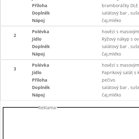
Příloha
bramboráčky DLE 
Doplněk
salátový bar , suš
Nápoj
čaj,mléko
Polévka
hovězí s masovými
2
Jídlo
Rýžový nákyp s o
Doplněk
salátový bar , suš
Nápoj
čaj,mléko
Polévka
hovězí s masovými
3
Jídlo
Paprikový salát s
Příloha
pečivo
Doplněk
salátový bar , suš
Nápoj
čaj,mléko
Reklama: