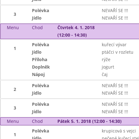
Polévka
NEVAŘÍ SE !!!
3
Jídlo
NEVAŘÍ SE !!!
Menu
Chod
Čtvrtek 4. 1. 2018
(12:00 - 14:30)
Polévka
kuřecí vývar
1
Jídlo
ptáčci v rozletu
Příloha
rýže
Doplněk
jogurt
Nápoj
čaj
Polévka
NEVAŘÍ SE !!!
2
Jídlo
NEVAŘÍ SE !!!
Polévka
NEVAŘÍ SE !!!
3
Jídlo
NEVAŘÍ SE !!!
Menu
Chod
Pátek 5. 1. 2018 (12:00 - 14:30)
Polévka
krupicová s vejci
1
Jídlo
pečené kuřecí st