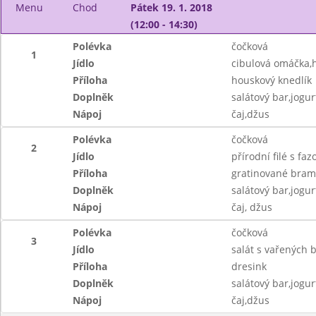
Menu
Chod
Pátek 19. 1. 2018
(12:00 - 14:30)
Polévka
čočková
1
Jídlo
cibulová omáčka,
Příloha
houskový knedlík
Doplněk
salátový bar,jogu
Nápoj
čaj,džus
Polévka
čočková
2
Jídlo
přírodní filé s fa
Příloha
gratinované bram
Doplněk
salátový bar,jogu
Nápoj
čaj, džus
Polévka
čočková
3
Jídlo
salát s vařených 
Příloha
dresink
Doplněk
salátový bar,jogu
Nápoj
čaj,džus