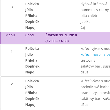
Polévka
dýňová krémová
3
Jídlo
hummus s cizrny
Příloha
pita chléb
Doplněk
jablko
Nápoj
čaj
Menu
Chod
Čtvrtek 11. 1. 2018
(12:00 - 14:30)
Polévka
kuřecí vývar s nu
1
Jídlo
kuřecí maso na p
Příloha
těstoviny
Doplněk
salátový bar , suš
Nápoj
džus
Polévka
kuřecí vývar s nu
2
Jídlo
brokolicové karba
Příloha
brambory, tatars
Doplněk
salátový bar , suš
Nápoj
džus