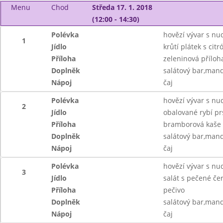
Menu
Chod
Středa 17. 1. 2018
(12:00 - 14:30)
Polévka
hovězí vývar s nu
1
Jídlo
krůtí plátek s ci
Příloha
zeleninová příloh
Doplněk
salátový bar,man
Nápoj
čaj
Polévka
hovězí vývar s nu
2
Jídlo
obalované rybí pr
Příloha
bramborová kaše
Doplněk
salátový bar,man
Nápoj
čaj
Polévka
hovězí vývar s nu
3
Jídlo
salát s pečené če
Příloha
pečivo
Doplněk
salátový bar,man
Nápoj
čaj