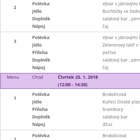
Polévka
Vývar s játrovými 
2
Jídlo
Buchtičky se šodo
Doplněk
salátový bar , per
Nápoj
čaj
Polévka
Vývar s játrovými 
3
Jídlo
Zeleninový talíř s
Příloha
pečivo
Doplněk
salátový bar , per
Nápoj
čaj
Menu
Chod
Čtvrtek 25. 1. 2018
(12:00 - 14:30)
Polévka
Brokolicová
1
Jídlo
Kuřecí čínské plac
Příloha
brambory
Doplněk
salátový bar
Nápoj
džus
Polévka
Brokolicová
2