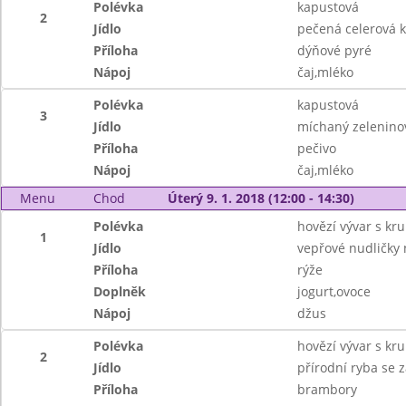
Polévka
kapustová
2
Jídlo
pečená celerová k
Příloha
dýňové pyré
Nápoj
čaj,mléko
Polévka
kapustová
3
Jídlo
míchaný zeleninov
Příloha
pečivo
Nápoj
čaj,mléko
Menu
Chod
Úterý 9. 1. 2018 (12:00 - 14:30)
Polévka
hovězí vývar s kr
1
Jídlo
vepřové nudličky 
Příloha
rýže
Doplněk
jogurt,ovoce
Nápoj
džus
Polévka
hovězí vývar s kr
2
Jídlo
přírodní ryba se
Příloha
brambory