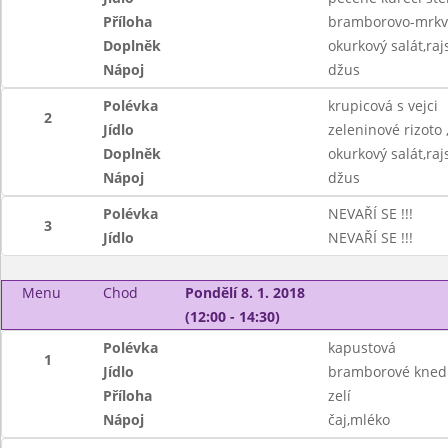
Příloha
bramborovo-mrkv
Doplněk
okurkový salát,raj
Nápoj
džus
Polévka
krupicová s vejci
2
Jídlo
zeleninové rizoto ,
Doplněk
okurkový salát,raj
Nápoj
džus
Polévka
NEVAŘÍ SE !!!
3
Jídlo
NEVAŘÍ SE !!!
Menu
Chod
Pondělí 8. 1. 2018
(12:00 - 14:30)
Polévka
kapustová
1
Jídlo
bramborové kned
Příloha
zelí
Nápoj
čaj,mléko