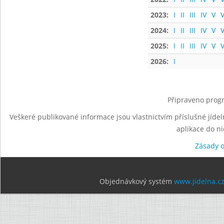
2023:
I
II
III
IV
V
V
2024:
I
II
III
IV
V
V
2025:
I
II
III
IV
V
V
2026:
I
Připraveno progr
Veškeré publikované informace jsou vlastnictvím příslušné jídel
aplikace do n
Zásady 
Objednávkový systém
www.jidelna.c