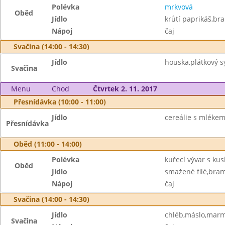
Polévka
mrkvová
Oběd
Jídlo
krůtí paprikáš,br
Nápoj
čaj
Svačina (14:00 - 14:30)
Jídlo
houska,plátkový s
Svačina
Menu
Chod
Čtvrtek 2. 11. 2017
Přesnídávka (10:00 - 11:00)
Jídlo
cereálie s mléke
Přesnídávka
Oběd (11:00 - 14:00)
Polévka
kuřecí vývar s ku
Oběd
Jídlo
smažené filé,bra
Nápoj
čaj
Svačina (14:00 - 14:30)
Jídlo
chléb,máslo,marm
Svačina