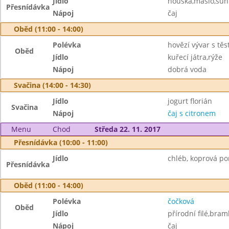
Jídlo
houska,máslo,šun
Přesnídávka
Nápoj
čaj
Oběd (11:00 - 14:00)
Polévka
hovězí vývar s těs
Oběd
Jídlo
kuřecí játra,rýže
Nápoj
dobrá voda
Svačina (14:00 - 14:30)
Jídlo
jogurt florián
Svačina
Nápoj
čaj s citronem
Menu
Chod
Středa 22. 11. 2017
Přesnídávka (10:00 - 11:00)
Jídlo
chléb, koprová p
Přesnídávka
Oběd (11:00 - 14:00)
Polévka
čočková
Oběd
Jídlo
přírodní filé,bra
Nápoj
čaj