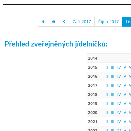
Září 2017
Říjen 2017
Li
Přehled zveřejněných jídelníčků:
2014:
2015:
I
II
III
IV
V
V
2016:
I
II
III
IV
V
V
2017:
I
II
III
IV
V
V
2018:
I
II
III
IV
V
V
2019:
I
II
III
IV
V
V
2020:
I
II
III
IV
V
V
2021:
I
II
III
IV
V
V
2022:
I
II
III
IV
V
V