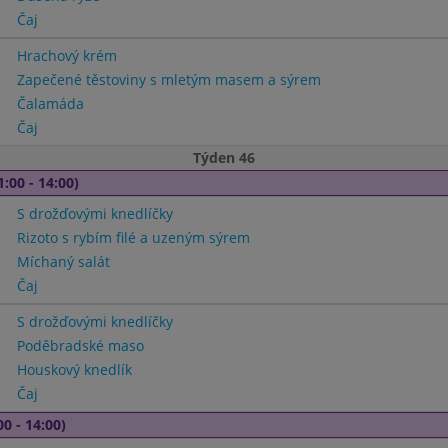
Čaj
Hrachový krém
Zapečené těstoviny s mletým masem a sýrem
Čalamáda
Čaj
Týden 46
1:00 - 14:00)
S drožďovými knedlíčky
Rizoto s rybím filé a uzeným sýrem
Míchaný salát
Čaj
S drožďovými knedlíčky
Poděbradské maso
Houskový knedlík
Čaj
00 - 14:00)