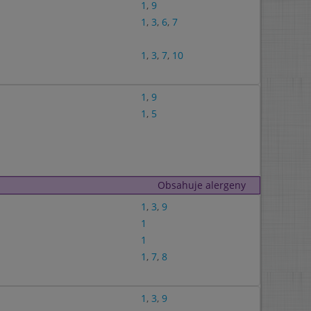
1
,
9
1
,
3
,
6
,
7
1
,
3
,
7
,
10
1
,
9
1
,
5
Obsahuje alergeny
1
,
3
,
9
1
1
1
,
7
,
8
1
,
3
,
9