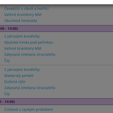
Krupková sytá
Čevabčiči s cibulí a hořčicí
Vařené brambory MM
Okurková limonáda
00 - 14:00)
S játrovými knedlíčky
Aljašská treska pod peřinkou
Vařené brambory MM
Zakysaná smetana straciatella
Čaj
S játrovými knedlíčky
Maďarský perkelt
Dušená rýže
Zakysaná smetana straciatella
Čaj
0 - 14:00)
Čočková s rajským protlakem