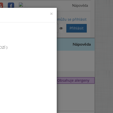
Nápověda
Close
×
Nemůžu se přihlásit
Nápověda
ZÍ )
2018
Obsahuje alergeny
1
,
9
1
,
7
9
7