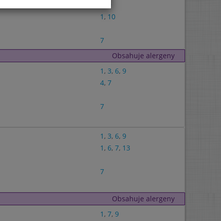
1
,
9
1
,
10
7
Obsahuje alergeny
1
,
3
,
6
,
9
4
,
7
7
1
,
3
,
6
,
9
1
,
6
,
7
,
13
7
Obsahuje alergeny
1
,
7
,
9