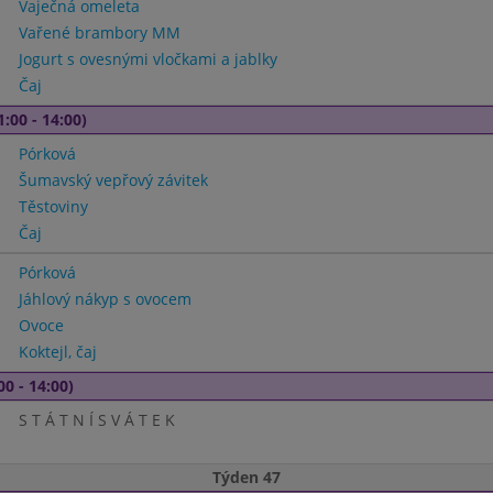
Vaječná omeleta
Vařené brambory MM
Jogurt s ovesnými vločkami a jablky
Čaj
1:00 - 14:00)
Pórková
Šumavský vepřový závitek
Těstoviny
Čaj
Pórková
Jáhlový nákyp s ovocem
Ovoce
Koktejl, čaj
00 - 14:00)
S T Á T N Í S V Á T E K
Týden 47