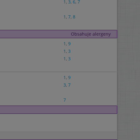
1
,
3
,
6
,
7
1
,
7
,
8
Obsahuje alergeny
1
,
9
1
,
3
1
,
3
1
,
9
3
,
7
7