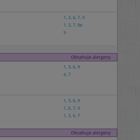
1
,
3
,
6
,
7
,
9
1
,
3
,
7
,
8e
9
Obsahuje alergeny
1
,
3
,
6
,
9
4
,
7
1
,
3
,
6
,
9
1
,
6
,
7
,
9
1
,
3
,
6
,
7
Obsahuje alergeny