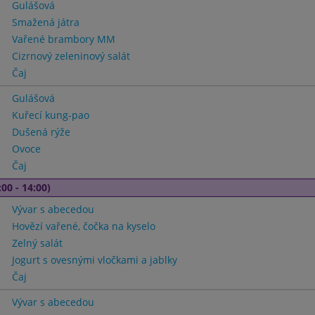
Gulášová
Smažená játra
Vařené brambory MM
Cizrnový zeleninový salát
Čaj
Gulášová
Kuřecí kung-pao
Dušená rýže
Ovoce
Čaj
00 - 14:00)
Vývar s abecedou
Hovězí vařené, čočka na kyselo
Zelný salát
Jogurt s ovesnými vločkami a jablky
Čaj
Vývar s abecedou