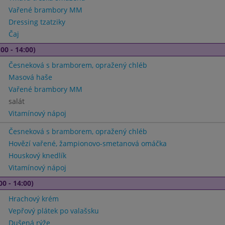
Vařené brambory MM
Dressing tzatziky
Čaj
00 - 14:00)
Česneková s bramborem, opražený chléb
Masová haše
Vařené brambory MM
salát
Vitamínový nápoj
Česneková s bramborem, opražený chléb
Hovězí vařené, žampionovo-smetanová omáčka
Houskový knedlík
Vitamínový nápoj
00 - 14:00)
Hrachový krém
Vepřový plátek po valašsku
Dušená rýže