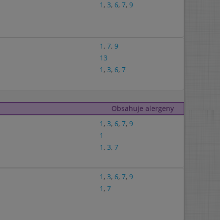
1
,
3
,
6
,
7
,
9
1
,
7
,
9
13
1
,
3
,
6
,
7
Obsahuje alergeny
1
,
3
,
6
,
7
,
9
1
1
,
3
,
7
1
,
3
,
6
,
7
,
9
1
,
7