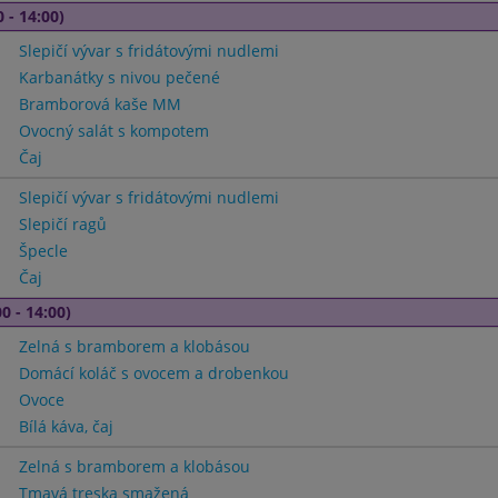
 - 14:00)
Slepičí vývar s fridátovými nudlemi
Karbanátky s nivou pečené
Bramborová kaše MM
Ovocný salát s kompotem
Čaj
Slepičí vývar s fridátovými nudlemi
Slepičí ragů
Špecle
Čaj
0 - 14:00)
Zelná s bramborem a klobásou
Domácí koláč s ovocem a drobenkou
Ovoce
Bílá káva, čaj
Zelná s bramborem a klobásou
Tmavá treska smažená