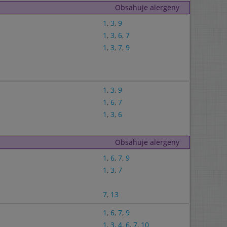
Obsahuje alergeny
1
,
3
,
9
1
,
3
,
6
,
7
1
,
3
,
7
,
9
1
,
3
,
9
1
,
6
,
7
1
,
3
,
6
Obsahuje alergeny
1
,
6
,
7
,
9
1
,
3
,
7
7
,
13
1
,
6
,
7
,
9
1
,
3
,
4
,
6
,
7
,
10