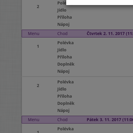
Polévka
2
Jídlo
Příloha
Nápoj
Menu
Chod
Čtvrtek 2. 11. 2017 (11:
Polévka
1
Jídlo
Příloha
Doplněk
Nápoj
Polévka
2
Jídlo
Příloha
Doplněk
Nápoj
Menu
Chod
Pátek 3. 11. 2017 (11:0
Polévka
1