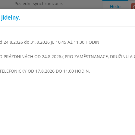
Poslední synchronizace:
Heslo
Pondělí 3.8.2026 9:06
jídelny.
Omezení objednávek
1468
 24.8.2026 do 31.8.2026 JE 10,45 AŽ 11,30 HODIN.
takty a informace
Docházka
Aktivity
 O PRÁZDNINÁCH OD 24.8.2026.( PRO ZAMĚSTNANACE, DRUŽINU A CI
TELEFONICKY OD 17.8.2026 DO 11,00 HODIN.
í 2017
Říjen 2017
Listopad 2017
Prosinec 2017
Leden 
Týden 44
0 - 14:00)
Krupková sytá
Hrachová kaše, vepřové vařené
Salát ze sterilovaného zelí
Okurková limonáda