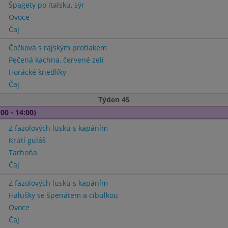
Špagety po italsku, sýr
Ovoce
Čaj
Čočková s rajským protlakem
Pečená kachna, červené zelí
Horácké knedlíky
Čaj
Týden 45
00 - 14:00)
Z fazolových lusků s kapáním
Krůtí guláš
Tarhoňa
Čaj
Z fazolových lusků s kapáním
Halušky se špenátem a cibulkou
Ovoce
Čaj