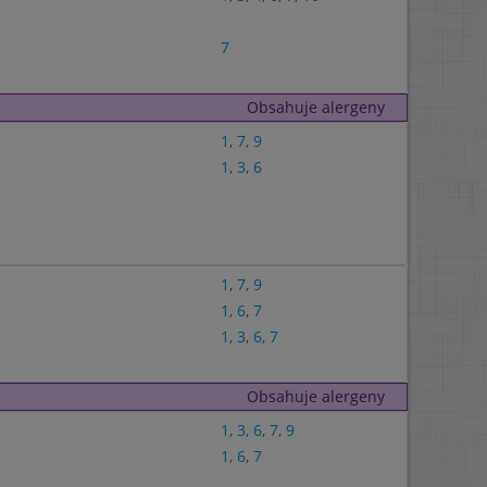
7
Obsahuje alergeny
1
,
7
,
9
1
,
3
,
6
1
,
7
,
9
1
,
6
,
7
1
,
3
,
6
,
7
Obsahuje alergeny
1
,
3
,
6
,
7
,
9
1
,
6
,
7