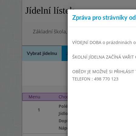
Jídelní lístek
Zpráva pro strávníky od 
Základní škola, Hradec Králové, Bezručova 
VÝDEJNÍ DOBA o prázdninách od
Vybrat jídelnu
Jídelní lístek
Historie
Kon
ŠKOLNÍ JÍDELNA ZAČÍNÁ VAŘIT
OBĚDY JE MOŽNÉ SI PŘIHLÁSIT 
Zář
TELEFON : 498 770 123
Menu
Chod
Středa 1. 11. 2017 (11:0
Polévka
1
Jídlo
Doplněk
Nápoj