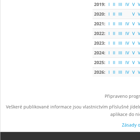
2019:
I
II
III
IV
V
V
2020:
I
II
III
V
V
2021:
I
II
III
IV
V
V
2022:
I
II
III
IV
V
V
2023:
I
II
III
IV
V
V
2024:
I
II
III
IV
V
V
2025:
I
II
III
IV
V
V
2026:
I
II
III
IV
V
V
Připraveno progr
Veškeré publikované informace jsou vlastnictvím příslušné jídel
aplikace do n
Zásady 