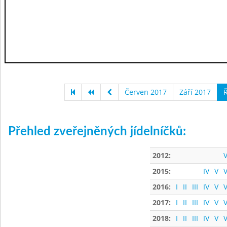
Červen 2017
Září 2017
Ř
Přehled zveřejněných jídelníčků:
2012:
V
2015:
IV
V
V
2016:
I
II
III
IV
V
V
2017:
I
II
III
IV
V
V
2018:
I
II
III
IV
V
V