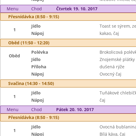
Menu
Chod
Čtvrtek 19. 10. 2017
Přesnídávka (8:50 - 9:15)
Jídlo
Toast se sýrem, z
1
Nápoj
kakao, čaj
Oběd (11:50 - 12:20)
Polévka
Brokolicová polév
Oběd
Jídlo
Znojemské plátky
Příloha
dušená rýže
Nápoj
Ovocný čaj
Svačina (14:30 - 14:50)
Jídlo
Tuňákové chlebíčk
1
Nápoj
čaj
Menu
Chod
Pátek 20. 10. 2017
Přesnídávka (8:50 - 9:15)
Jídlo
Ovocná bublanina
1
Nápoj
Bílá káva, čaj