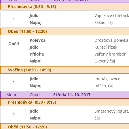
Přesnídávka (8:50 - 9:15)
Jídlo
Vajíčkové chlebíčk
1
Nápoj
kakao, čaj
Oběd (11:50 - 12:20)
Polévka
Drožďová polévka
Oběd
Jídlo
Kuřecí řízek
Příloha
Vařený brambor
Nápoj
Ovocný čaj
Svačina (14:30 - 14:50)
Jídlo
loupák, ovoce
1
Nápoj
mléko, čaj
Menu
Chod
Středa 11. 10. 2017
Přesnídávka (8:50 - 9:15)
Jídlo
Smetanový jogurt,
1
Nápoj
čaj
Oběd (11:50 - 12:20)