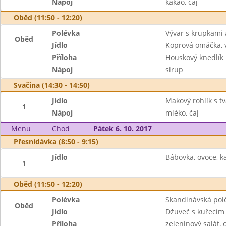
Nápoj
kakao, čaj
Oběd (11:50 - 12:20)
Polévka
Vývar s krupkami 
Oběd
Jídlo
Koprová omáčka, 
Příloha
Houskový knedlík
Nápoj
sirup
Svačina (14:30 - 14:50)
Jídlo
Makový rohlík s 
1
Nápoj
mléko, čaj
Menu
Chod
Pátek 6. 10. 2017
Přesnídávka (8:50 - 9:15)
Jídlo
Bábovka, ovoce, k
1
Oběd (11:50 - 12:20)
Polévka
Skandinávská pol
Oběd
Jídlo
Džuveč s kuřecím
Příloha
zeleninový salát, 