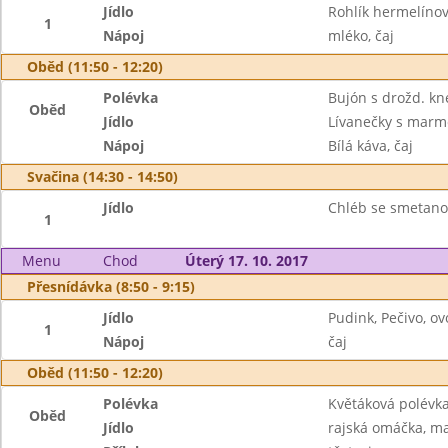
Jídlo
Rohlík hermelíno
1
Nápoj
mléko, čaj
Oběd (11:50 - 12:20)
Polévka
Bujón s drožd. kn
Oběd
Jídlo
Lívanečky s marme
Nápoj
Bílá káva, čaj
Svačina (14:30 - 14:50)
Jídlo
Chléb se smetanov
1
Menu
Chod
Úterý 17. 10. 2017
Přesnídávka (8:50 - 9:15)
Jídlo
Pudink, Pečivo, ov
1
Nápoj
čaj
Oběd (11:50 - 12:20)
Polévka
Květáková polévk
Oběd
Jídlo
rajská omáčka, m