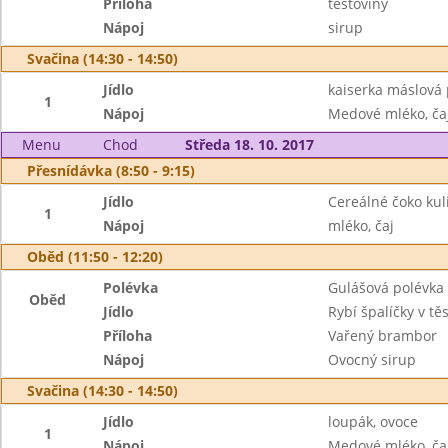
Příloha
těstoviny
Nápoj
sirup
Svačina (14:30 - 14:50)
Jídlo
kaiserka máslová
1
Nápoj
Medové mléko, ča
Menu
Chod
Středa 18. 10. 2017
Přesnídávka (8:50 - 9:15)
Jídlo
Cereálné čoko kul
1
Nápoj
mléko, čaj
Oběd (11:50 - 12:20)
Polévka
Gulášová polévka
Oběd
Jídlo
Rybí špalíčky v tě
Příloha
Vařený brambor
Nápoj
Ovocný sirup
Svačina (14:30 - 14:50)
Jídlo
loupák, ovoce
1
Nápoj
Medové mléko, ča