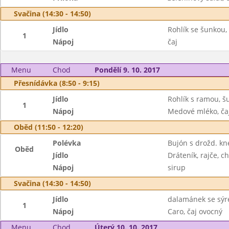
Svačina (14:30 - 14:50)
Jídlo
Rohlík se šunkou,
1
Nápoj
čaj
Menu
Chod
Pondělí 9. 10. 2017
Přesnídávka (8:50 - 9:15)
Jídlo
Rohlík s ramou, šu
1
Nápoj
Medové mléko, ča
Oběd (11:50 - 12:20)
Polévka
Bujón s drožd. kn
Oběd
Jídlo
Dráteník, rajče, c
Nápoj
sirup
Svačina (14:30 - 14:50)
Jídlo
dalamánek se sýr
1
Nápoj
Caro, čaj ovocný
Menu
Chod
Úterý 10. 10. 2017