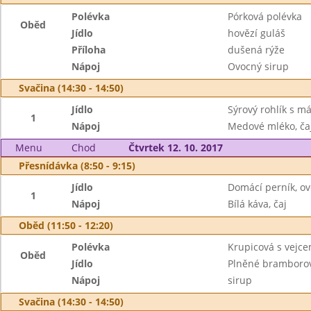
Polévka
Pórková polévka
Oběd
Jídlo
hovězí guláš
Příloha
dušená rýže
Nápoj
Ovocný sirup
Svačina (14:30 - 14:50)
Jídlo
Sýrový rohlík s m
1
Nápoj
Medové mléko, ča
Menu
Chod
Čtvrtek 12. 10. 2017
Přesnídávka (8:50 - 9:15)
Jídlo
Domácí perník, ov
1
Nápoj
Bílá káva, čaj
Oběd (11:50 - 12:20)
Polévka
Krupicová s vejc
Oběd
Jídlo
Plněné bramborov
Nápoj
sirup
Svačina (14:30 - 14:50)