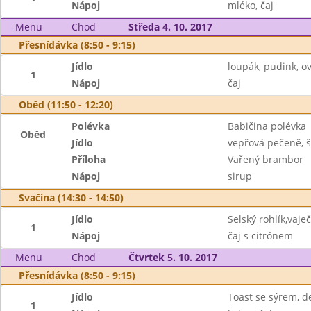
Nápoj
mléko, čaj
Menu
Chod
Středa 4. 10. 2017
Přesnídávka (8:50 - 9:15)
Jídlo
loupák, pudink, o
1
Nápoj
čaj
Oběd (11:50 - 12:20)
Polévka
Babičina polévka
Oběd
Jídlo
vepřová pečeně, 
Příloha
Vařený brambor
Nápoj
sirup
Svačina (14:30 - 14:50)
Jídlo
Selský rohlík,vaj
1
Nápoj
čaj s citrónem
Menu
Chod
Čtvrtek 5. 10. 2017
Přesnídávka (8:50 - 9:15)
Jídlo
Toast se sýrem, d
1